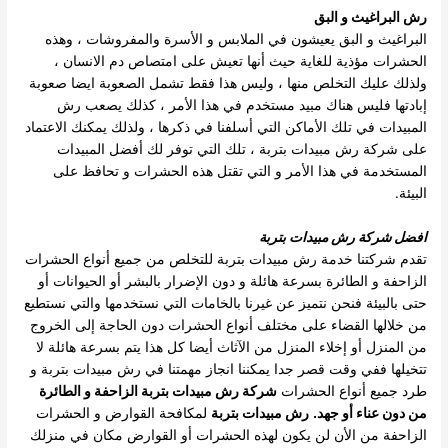
رش البراغيث و البق
البراغيث و البق يعيشون في الملابس و الأسرة والمفروشات ، وهذه
الحشرات مؤذية للغاية حيث أنها تعيش على امتصاص دم الانسان ،
ولذلك عليك التخلص منها ، وليس هذا فقط تشمل الصعوبة ايضا صعوبة
إبادتها فليس هناك مبيد مستخدم في هذا الأمر ، كذلك يصعب رش
المبيدات في تلك الأماكن التي أسلفنا في ذكرها ، ولذلك يمكنك الاعتماد
على شركة رش مبيدات بتربة ، تلك التي توفر لك أفضل المبيدات
المستخدمة في هذا الأمر و التي تقتل هذه الحشرات و تحافظ على
البيئة.
افضل شركة رش مبيدات بتربة
تقدم شركتنا خدمة رش مبيدات بتربة للتخلص من جميع أنواع الحشرات
الزاحفة و الطائرة بسرعة هائلة و دون الإضرار بالبشر أو الحيوانات أو
حتى بالبيئة فنحن نتميز عن غيرنا بالخامات التي نستخدمها والتي نستطيع
من خلالها القضاء على مختلف أنواع الحشرات دون الحاجة إلى الخروج
من المنزل أو إخلاء المنزل من الآثاث أيضا كل هذا يتم بسرعة هائلة لا
تتخيلها ففي وقت قصر جدا يمكننا انجاز مهمتنا في رش مبيدات بتربة و
طرد جميع أنواع الحشرات
شركة رش مبيدات بتربة الزاحفة و الطائرة
من دون عناء أو جهد
.
رش مبيدات بتربة
لمكافحة القوارض و الحشرات
الزاحفة من الأن لن يكون لهذه الحشرات أو القوارض مكان في منزلك