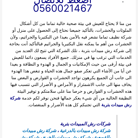
0560021467
من منا لا يحتاج للعيش في بيئة صحية خالية تماما من كل أشكال
الملوثات والحشرات، بالتأكيد جميعنا نحتاج إلى الحصول على منزل أو
شركة نظيف تماما نشعر فيه بالأمن بعيدا عن البكتيريا والجراثيم، ولأن
الحشرات من أهم ما يمكنه نقل البكتيريا والجراثيم فبالتأكيد أنت بحاجة
إلى شركة رش مبيدات بتربة ، تلك الشركة التي تتيح لك العديد من
الخدمات التي ترغب بها في منزلك. جميع الأفراد يسعون دائما للعيش
في بيئة أرقى من حيث الإمكانيات و الجمال و الهدوء و النظافة و بعيدا
عن أيا من الأشاء التي تعكر صفو جمال هذه الحياة و تنغص هذا الهدوء
الى جانب أن الجميع يكرهون تواجد الحشرات و القوارض و البعض منا
يخاف منها الى جانب الاشمئزاز و الأمراض و الأضرار التي تتسبب فيها
هذه الحشرات و القوارض و حرصا منا على سلامتكم و توفير البيئة
النظيفة الخالية من أي شيء يعكر جمالها فنحن نوفر لكم خدمة
شركة
رش مبيدات بتربة
التي تجنبكم كل هذه الأضرار و المنغصات.
شركات رش المبيدات بتربة
شركة رش مبيدات بالدرعية
،
شركة رش مبيدات
بالقويعية
،
شركة رش مبيدات بالخرج
،
شركة رش