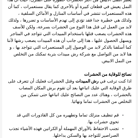
النمل يعيش في قطعان كبيرة أو بالأحرى كما يقال مستعمرات ، كما أن
هذه المستعمرات تنتشر في أساسات المنازل و الأماكن السلفية ،
ولذلك هي خطيرة جدا فقد تؤدي إلى تهدم الأساسات و تضررها ، ولذلك
لابد من العمل لى قتل هذا النوع من الحشرات بسرعة، ولكن للأسف
هذه الحشرات يصعب قتلها باستخدام المبيدات التي تتواجد في المتاجر
ويسهل الحصول عليها ، هذا إلى جانب أن هذه المبيدات يصعب رشها لأننا
كما أسلفنا بالذكر لابد من الوصول إلى المستعمرات التي تتواجد بها ، و
هنا لابد من التواصل مع شركة رش مبيدات بتربة تمكنك من التخلص
من النمل الابيض.
نصائح للوقاية من الحشرات
اذا كنت ترغب في
رش المبيدات
وقتل الحشرات فعليك أن تتعرف على
طرق الوقاية التي عليك اتباعها بعد أن تقوم برش المكان المصاب
بالحشرات ، وهناك عدد من النصائح عليك اتباعها حتى تتمكن من
التخلص من الحشرات تماما ونهائيا.
قم تنظيف منزلك تماما وتطهيره من كل القاذورات التي قد
تحوي حشرات بها.
تجنب الاحتفاظ بالأوراق المهملة أو الكراتين فهذه الأشياء تجذب
الصراصير للتواجد بها والسكن بداخلها.