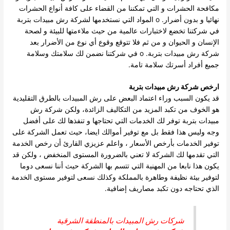
مكافحة الحشرات و التي تمكننا من القضاء على كافة أنواع الحشرات
نهائيا و بدون أضرار. o المواد التي نستخدمها لشركة رش مبيدات بتربة
في شركتنا تخضع لاختبارات عالمية من حيث ملاءمتها للبيئة و لصحة
الإنسان و الحيوان و من ثم فلا تتوقع وقوع أي نوع من الأضرار بعد
شركة رش مبيدات بتربة. o في شركتنا نضمن لك سلامتك وسلامة
جميع أفراد أسرتك سلامة تامة.
ارخص
شركة رش مبيدات بتربة
قد يكون السبب وراء اعتماد البعض على رش المبيدات بالطرق التقليدية
هو الخوف من تكبد المزيد من التكاليف الزائدة، ولكن شركة رش
مبيدات بتربة توفر لك الخدمات التي تحتاجها و تنفذها لك على أفضل
وجه وليس هذا فقط بل مع توفير أموالك ايضا، حيث تعمل الشركة على
توفير الخدمات بأرخص الأسعار ، واعلم عزيزي القارئ أن رخص الخدمة
التي تقدمها لك الشركة لا تعني بالضرورة المستوى المنخفض ، ولكن قد
يكون هذا نابعا من المهنية التي تتسم بها الشركة حيث أننا نسعى دوما
لتوفير بيئة نظيفة وطاهرة بالمملكة وكذلك نسعى لتوفير مستوى الخدمة
الذي تحتاجه دون تكبد مصاريف إضافية.
شركات رش المبيدات بالمنطقة الشرقية