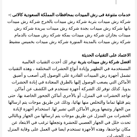
خدمات متنوعة فى رش المبيدات بمحافظات المملكة السعودية كالاتى :-
شركة رش مبيدات بتربة
شركة رش مبيدات بالخرج
شركة رش مبيدات
بابها
شركة رش مبيدات بجدة
شركة رش مبيدات ببريدة
شركة رش
مبيدات بجازان
شركة رش مبيدات بمكة
شركة رش مبيدات بالدمام
شركة رش مبيدات بالمدينة المنورة
شركة رش مبيدات بخميس مشيط
الاعتماد على التقنيات الحديثة
افضل شركة رش مبيدات بتربة
توفر لك أحدث التقنيات العالمية
المستخدمة في التطهير وإبادة أنواع الحشرات المختلفة ، وهذه التقنيات
تشمل أجهزة رش المبيدات القادرة على الوصول إلى أصعب و أضيق
الأماكن التي يصعب الوصول إليها بالطرق المعتادة في إبادة الحشرات
يدويا. كذلك توفر لك الشركة أجهزة تستخدم في الكشف عن أماكن
تواجد الحشرات في المنزل، أو بالأحرى أماكن الجحور الخاصة بها، حتى
يتم قتلها تماما والتخلص منها نهائيا، وذلك عن طريق موجات يتم ارسالها
من الجهاز وتتبعها ورش الأماكن التي تشير لها. استخدام أجهزة لإبادة
الحشرات من المنزل عن طريق موجات يتم ارسالها من الجهاز وبالتالي
تحدث خلل في الجهاز العصبي للحشرة وتجعلها ترغب في الابتعاد عن
مكان تواجدها، وهذه الأجهزة تستخدم ايضا في العمل على وقاية المنزل
من الحشرات.