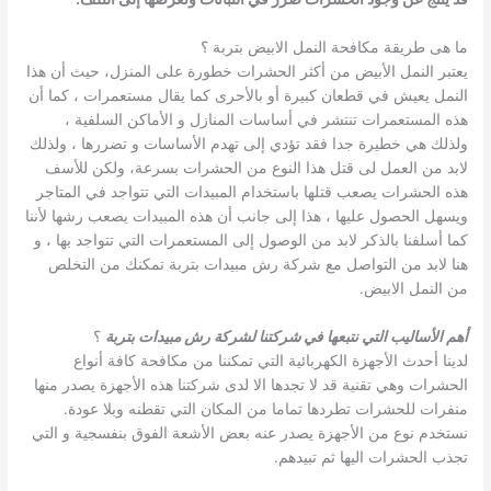
ما هى طريقة مكافحة النمل الابيض بتربة ؟
يعتبر النمل الأبيض من أكثر الحشرات خطورة على المنزل، حيث أن هذا
النمل يعيش في قطعان كبيرة أو بالأحرى كما يقال مستعمرات ، كما أن
هذه المستعمرات تنتشر في أساسات المنازل و الأماكن السلفية ،
ولذلك هي خطيرة جدا فقد تؤدي إلى تهدم الأساسات و تضررها ، ولذلك
لابد من العمل لى قتل هذا النوع من الحشرات بسرعة، ولكن للأسف
هذه الحشرات يصعب قتلها باستخدام المبيدات التي تتواجد في المتاجر
ويسهل الحصول عليها ، هذا إلى جانب أن هذه المبيدات يصعب رشها لأننا
كما أسلفنا بالذكر لابد من الوصول إلى المستعمرات التي تتواجد بها ، و
هنا لابد من التواصل مع شركة رش مبيدات بتربة تمكنك من التخلص
من النمل الابيض.
أهم الأساليب التي نتبعها في شركتنا لشركة رش مبيدات بتربة
؟
لدينا أحدث الأجهزة الكهربائية التي تمكننا من مكافحة كافة أنواع
الحشرات وهي تقنية قد لا تجدها الا لدى شركتنا هذه الأجهزة يصدر منها
منفرات للحشرات تطردها تماما من المكان التي تقطنه وبلا عودة.
نستخدم نوع من الأجهزة يصدر عنه بعض الأشعة الفوق بنفسجية و التي
تجذب الحشرات اليها ثم تبيدهم.