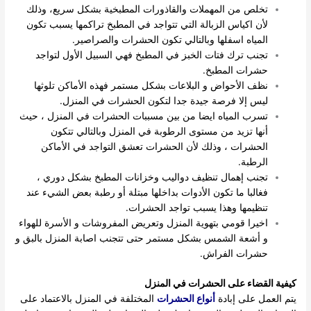
تخلص من المهملات والقاذورات المطبخية بشكل سريع، وذلك
لأن اكياس الزبالة التي تتواجد في المطبخ تراكمها يسبب تكون
المياه اسفلها وبالتالي تكون الحشرات والصراصير.
تجنب ترك فتات الخبز في المطبخ فهي السبيل الأول لتواجد
حشرات المطبخ.
نظف الأحواض و البلاعات بشكل مستمر فهذه الأماكن تلوثها
ليس إلا فرصة جيدة جدا لتكون الحشرات في المنزل.
تسرب المياه ايضا من بين مسببات الحشرات في المنزل ، حيث
أنها تزيد من مستوى الرطوبة في المنزل وبالتالي تتكون
الحشرات ، وذلك لأن الحشرات تعشق التواجد في الأماكن
الرطبة.
تجنب إهمال تنظيف دواليب وخزانات المطبخ بشكل دوري ،
فغالبا ما تكون الأدوات بداخلها مبتلة أو رطبة بعض الشيء عند
تنظيمها وهذا يسبب تواجد الحشرات.
اخيرا قومي بتهوية المنزل وتعريض المفروشات و الأسرة للهواء
و أشعة الشمس بشكل مستمر حتى تتجنب اصابة المنزل بالبق و
حشرات الفراش.
كيفية القضاء على الحشرات في المنزل
يتم العمل على إبادة
أنواع الحشرات
المختلفة في المنزل بالاعتماد على