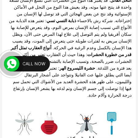
النحل القاتل
: قد يعتبر هذا النوع من الحشرات التي تلسع الإنسان لسعة
واحدة قد ينتج عنها موته، وقد يعيش هذا النوع من النحل في الأماكن
الإستوائية وقد نتج عن بعض الهجائن التي قد توصل لها الإنسان من
إختراعاته. شركة رش بالاحساء
ذبابة التسي تسي
: تعتبر هذه الذبابة من
الأنواع التي تسبب إصابة الإنسان بمرض النوم، وقد يتعرض للإصابة بها
سكان أفريقيا ولم يتم التوصل إلى علاج لهذا المرض حتى الآن، ويظل
الإنسان مريض به لفترات طويلة حتى يتعرض إلى الموت، وقد يصيب
هذا الإنسان بالكسل وعدم الرغبة في الحركة.
أنواع العقارب تمثل أكبر
قدر من خطورة الحشرات
: وهذا حيث أن العقارب تعتبر من أكثر
الحشرات ضرر بالصحة، وتسبب الإصابة بالتشنجات وقد ينتج عنها الوفاه
CALL NOW
بعد فترة من اللدغة.
حشرة الليسروع الهر
: تعتبر من الحشرات الضارة
أيضا التي يطلق عليها عث الفانيلا وتتواجد على أشجار البرتقال
والليمون، على ظهر هذه الحشرة العديد من الأشواك التي تحمل سم
فيها إذا توصلت إلى جسم الإنسان وتم لدغه بها يشعر الإنسان بإرتفاع
درجة الحرارة وآلام حادة.