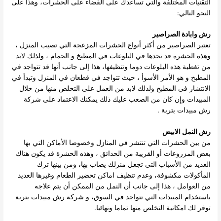
التقنيات المختلفة والتي تساعدك على القضاء على الحشرات، وهذا على
النحو التالي:
رش وابادة الصراصير
تعتبر الصراصير من أكثر أنواع الحشرات المزعجة التي تصيب المنزل ،
وهذه الحشرة قد تجدها في البلوعات في المطبخ و الحمام ، ولذلك لابد
من تغطية هذه البلوعات دوما وتنظيفها، هذا إلى جانب أنها قد تتواجد في
المطبخ و هو الأمر الأسوأ ، حيث تتواجد في قطعان في المنزل وتبدأ في
الانتشار في المطبخ ولذلك لابد من العمل على التخلص منها من خلال
المبيدات وإن كان من الصعب عليك ذلك يمكنك الاعتماد على شركة
رش مبيدات بتربة .
رش النمل الابيض
من بين الحشرات التي تنتشر في المنازل وخصوصا الأماكن التي بها
بعض المزروعات أو القريبة من الحدائق ، وهذه الحشرة قد يكون هناك
العديد من الأسباب التي تجعل منزلك يصاب بها، ومن بينها ترك
المأكولات مكشوفة، وعدم تنظيف اماكن تحضير الطعام وغيرها العديد
من العوامل ، هذا إلى جانب أن النمل من الممكن أن يتم علاجه
باستخدام المبيدات التي تتواجد في السوق، و شركة رش مبيدات بتربة
توفر لك امكانية التخلص منها تماما ونهائيا.