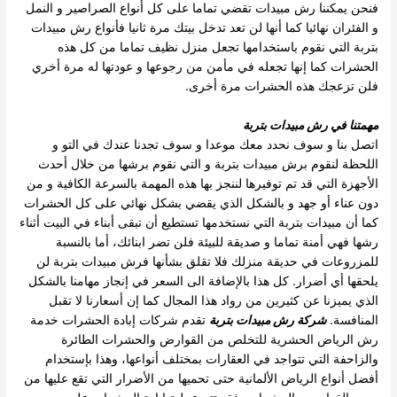
فنحن يمكننا رش مبيدات تقضي تماما على كل أنواع الصراصير و النمل
و الفئران نهائيا كما أنها لن تعد تدخل بيتك مرة ثانيا فأنواع رش مبيدات
بتربة التي نقوم باستخدامها تجعل منزل نظيف تماما من كل هذه
الحشرات كما إنها تجعله في مأمن من رجوعها و عودتها له مرة أخري
فلن تزعجك هذه الحشرات مرة أخرى.
مهمتنا في رش مبيدات بتربة
اتصل بنا و سوف نحدد معك موعدا و سوف تجدنا عندك في التو و
اللحظة لنقوم برش مبيدات بتربة و التي نقوم برشها من خلال أحدث
الأجهزة التي قد تم توفيرها لننجز بها هذه المهمة بالسرعة الكافية و من
دون عناء أو جهد و بالشكل الذي يقضي بشكل نهائي على كل الحشرات
كما أن مبيدات بتربة التي نستخدمها تستطيع أن تبقى أبناء في البيت أثناء
رشها فهي أمنة تماما و صديقة للبيئة فلن تضر ابنائك، أما بالنسبة
للمزروعات في حديقة منزلك فلا تقلق بشأنها فرش مبيدات بتربة لن
يلحقها أي أضرار. كل هذا بالإضافة الى السعر في إنجاز مهامنا بالشكل
الذي يميزنا عن كثيرين من رواد هذا المجال كما إن أسعارنا لا تقبل
المنافسة.
شركة رش مبيدات بتربة
تقدم شركات إبادة الحشرات خدمة
رش الرياض الحشرية للتخلص من القوارض والحشرات الطائرة
والزاحفة التي تتواجد في العقارات بمختلف أنواعها، وهذا بإستخدام
أفضل أنواع الرياض الألمانية حتى تحميها من الأضرار التي تقع عليها من