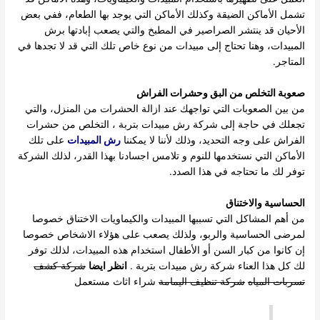
تشمل الأماكن الضيقة وكذلك الأماكن التي يوجد بها الطعام، ففي بعض
الأحيان قد ينتشر الصراصير في المطبخ والتي يصعب إبادتها برش
المبيدات، وهنا تحتاج إلى مبيدات من نوع خاص تلك التي قد لا تجدها في
المتاجر.
صعوبة التخلص من البق وحشرات الفراش
من بين الصعوبات التي تواجهك عند ازالة الحشرات من المنزل، والتي
تجعلك في حاجة إلى شركة رش مبيدات بتربة ، التخلص من حشرات
الفراش على وجه التحديد، وذلك لأننا لا يمكننا
رش المبيدات
على تلك
الأماكن التي نستخدمها للنوم و تلامس اجسادنا بهذا القدر، لذلك الشركة
توفر لك ما تحتاجه في هذا الصدد.
الحساسية والاختناق
من أهم المشاكل التي تسببها المبيدات والكيماويات الاختناق خصوصا
لمرضى الحساسية والربو، ولذلك يصعب على هؤلاء الاشخاص خصوصا
إن كانوا من كبار السن أو الأطفال استخدام هذه المبيدات، لذلك توفر
لك كل هذا العناء شركة رش مبيدات بتربة .
انظر ايضا
شركة كشف
تسربات المياه
شركة تنظيف اليمامة
شراء اثاث مستعمل