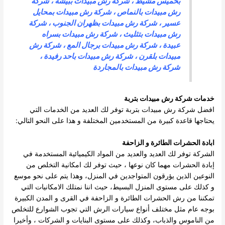
بخميس مشيط
،
شركة رش مبيدات ببيشة
،
شركة
رش مبيدات بالنماص
،
شركة رش مبيدات بمحايل
عسير
،
شركة رش مبيدات بظهران الجنوب
،
شركة
رش مبيدات بتثليث
، شركة رش مبيدات بسراه
عبيدة ،
شركة رش مبيدات برجال المع
،
شركة رش
مبيدات بلقرن
،
شركة رش مبيدات باحد رفيدة
،
شركة رش مبيدات بالمجاردة
خدمات
شركة رش مبيدات بتربة
افضل شركة رش مبيدات بتربة توفر لك العديد من الخدمات التي
يحتاجها قاعدة كبيرة من المستخدمين المختلفة و هذا على النحو التالي:
ابادة الحشرات الطائرة و الزاحفة
الشركة توفر لك العديد والعديد من المواد الكيميائية المستخدمة في
إبادة الحشرات مهما كان نوعها ، حيث توفر لك امكانية التخلص من
النوعين الذين يؤرقون المتواجدين في المنزل، وهذا يتم على نحو موسع
و كذلك على مستوى المنزل البسيط، حيث اننا نمتلك الامكانيات التي
تمكننا من رش الحشرات الطائرة و الزاحفة في القرى و المدن الكبيرة
بوجه عام مثل مختلف أنواع سيارات الرش التي تجوب الشوارع للتخلص
من الناموس والذباب، وكذلك على مستوى البنايات و الشركات ، وأخيرا