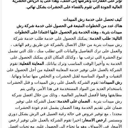
تؤثر على العقارات وتعرضها إلى التلف، وهذا على يد الرياض الحشرية
العالية الجودة التي تقوم بالقضاء على الحشرات بشكل نهائي
.
كيف تحصل على خدمة رش المبيدات
هناك عدد من الخطوات المتبعة في الحصول على خدمة شركة رش
مبيدات بتربة ، وهذه الخدمة يتم الحصول عليها اعتمادا على الخطوات
التالية:
طلب الخدمة
: يمكنك الحصول على خدمة طلب خدمة شركة
رش مبيدات بتربة من خلال الاتصال بالشركة عن طريق رقم الهاتف ،
والعمل على ترك التفاصيل والبيانات التي تطلب منك ، تلك التي تشمل
نوع الحشرة التي ترغب بها ، وكذلك المكان الذي يمكنك الحصول على
الخدمة به وأخيرا الوقت المناسب وترك بياناتك.
المعاينة الفعلية:
تقوم
الشركة بالعمل على توفير خدمة المعاينة الفعلية من أجل الحصول على
التقنيات و المواد المناسبة لقتل الحشرات و التخلص منها تماما ونهائيا.
رش المبيدات:
تقوم الشركة بالعمل على رش المبيدات و قتل الحشرات
باستخدام العديد من المواد المستخدمة في هذا الأمر، والتي يتم
مطابقتها وفقا لأفضل المعايير العالمية ، وذلك من خلال افضل شركة
رش مبيدات بتربة .
الضمان على الخدمة:
تعمل الشركة على توفير
ضمان على تقديم الخدمة وهذا الضمان يشمل عدم عودة الحشرات
مجددا ، مع توفير عروض في حالة رغبة العميل في الرش بشكل دوري
ومستمر.
ارخص الاسعار:
اخيرا تقوم الشركة بالعمل على توفير ارخص
الأسعار في الأسواق، وهو ما تحتاج إلى الحصول عليه. مع تحيات افضل