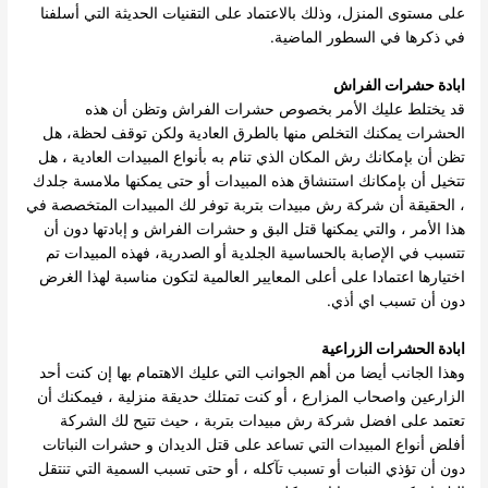
على مستوى المنزل، وذلك بالاعتماد على التقنيات الحديثة التي أسلفنا
في ذكرها في السطور الماضية.
ابادة حشرات الفراش
قد يختلط عليك الأمر بخصوص حشرات الفراش وتظن أن هذه
الحشرات يمكنك التخلص منها بالطرق العادية ولكن توقف لحظة، هل
تظن أن بإمكانك رش المكان الذي تنام به بأنواع المبيدات العادية ، هل
تتخيل أن بإمكانك استنشاق هذه المبيدات أو حتى يمكنها ملامسة جلدك
، الحقيقة أن شركة رش مبيدات بتربة توفر لك المبيدات المتخصصة في
هذا الأمر ، والتي يمكنها قتل البق و حشرات الفراش و إبادتها دون أن
تتسبب في الإصابة بالحساسية الجلدية أو الصدرية، فهذه المبيدات تم
اختيارها اعتمادا على أعلى المعايير العالمية لتكون مناسبة لهذا الغرض
دون أن تسبب اي أذي.
ابادة الحشرات الزراعية
وهذا الجانب أيضا من أهم الجوانب التي عليك الاهتمام بها إن كنت أحد
الزارعين واصحاب المزارع ، أو كنت تمتلك حديقة منزلية ، فيمكنك أن
تعتمد على افضل شركة رش مبيدات بتربة ، حيث تتيح لك الشركة
أفلض أنواع المبيدات التي تساعد على قتل الديدان و حشرات النباتات
دون أن تؤذي النبات أو تسبب تآكله ، أو حتى تسبب السمية التي تنتقل