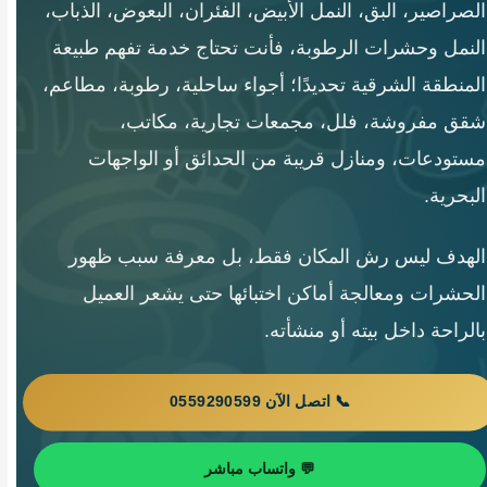
الصراصير، البق، النمل الأبيض، الفئران، البعوض، الذباب،
النمل وحشرات الرطوبة، فأنت تحتاج خدمة تفهم طبيعة
المنطقة الشرقية تحديدًا؛ أجواء ساحلية، رطوبة، مطاعم،
شقق مفروشة، فلل، مجمعات تجارية، مكاتب،
مستودعات، ومنازل قريبة من الحدائق أو الواجهات
البحرية.
الهدف ليس رش المكان فقط، بل معرفة سبب ظهور
الحشرات ومعالجة أماكن اختبائها حتى يشعر العميل
بالراحة داخل بيته أو منشأته.
📞 اتصل الآن 0559290599
💬 واتساب مباشر