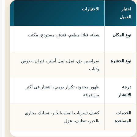
اختيار
الاختيارات
القرا
العميل
نوع المكان
شقة، فيلا، مطعم، فندق، مستودع، مكتب
المطا
الشقق
نوع الحشرة
صراصير، بق، نمل، نمل أبيض، فئران، بعوض
البق 
وذباب
تفاصي
درجة
ظهور محدود، تكرار يومي، انتشار في أكثر
كلما 
الانتشار
من غرفة
وليس
الخدمات
كشف تسربات المياه بالخبر
،
تسليك مجاري
تستخد
المساعدة
بالخبر
، تنظيف، عزل
تسبب