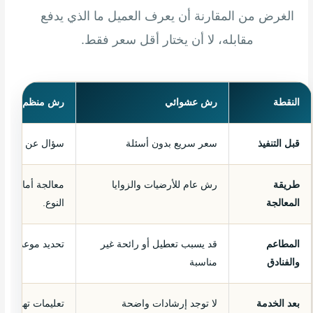
الغرض من المقارنة أن يعرف العميل ما الذي يدفع
مقابله، لا أن يختار أقل سعر فقط.
النقطة
رش عشوائي
رش منظم يحمي 
قبل التنفيذ
سعر سريع بدون أسئلة
سؤال عن نوع الح
طريقة
رش عام للأرضيات والزوايا
معالجة أماكن ا
المعالجة
النوع.
المطاعم
قد يسبب تعطيل أو رائحة غير
تحديد موعد مناس
والفنادق
مناسبة
بعد الخدمة
لا توجد إرشادات واضحة
تعليمات تهوية وت