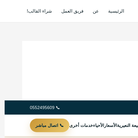
الرئيسية
عن
فريق العمل
شراء القالب!
📞 0552495609
عة النعيرية
الأسعار
الأحياء
خدمات أخرى
📞 اتصال مباشر