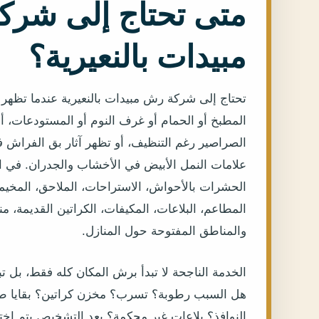
متى تحتاج إلى شر
مبيدات بالنعيرية؟
تحتاج إلى شركة رش مبيدات بالنعيرية عندما تظه
المطبخ أو الحمام أو غرف النوم أو المستودعات، أ
الصراصير رغم التنظيف، أو تظهر آثار بق الفراش 
علامات النمل الأبيض في الأخشاب والجدران. في ال
الحشرات بالأحواش، الاستراحات، الملاحق، المخيما
المطاعم، البلاعات، المكيفات، الكراتين القديمة، من
والمناطق المفتوحة حول المنازل.
الخدمة الناجحة لا تبدأ برش المكان كله فقط، بل 
هل السبب رطوبة؟ تسرب؟ مخزن كراتين؟ بقايا 
النوافذ؟ بلاعات غير محكمة؟ بعد التشخيص يتم اخت