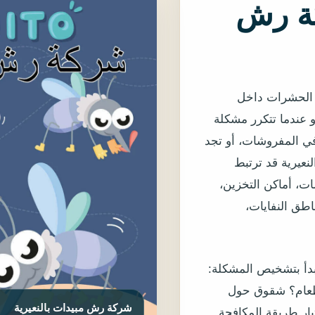
كة رش
ر الحشرات داخل
و عندما تتكرر مشكلة
في المفروشات، أو تجد
نعيرية قد ترتبط
ت، أماكن التخزين،
اطق النفايات،
تبدأ بتشخيص المشكلة:
طعام؟ شقوق حول
يار طريقة المكافحة