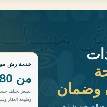
ات
خدمة رش مبيد
ة
من 180
 وضمان
السعر يختلف حسب 
وطبيعة العقار وفت
مع الصراصير، البق، النمل