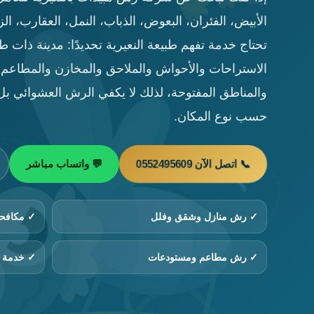
الأبيض، الفئران، البعوض، الذباب، النمل، العقارب، 
تحتاج خدمة تفهم طبيعة النعيرية تحديدًا: مدينة ذات 
الاستراحات والأحواش والملاحق والمخازن والمطاعم و
والمناطق المفتوحة، لذلك لا يكفي الرش العشوائي ب
حسب نوع المكان.
📞 اتصل الآن 0552495609
💬 واتساب مباشر
✓ رش منازل وشقق وفلل
✓ مكافحة
✓ رش مطاعم ومستودعات
✓ خدمة آ