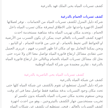
كشف تسربات المياه بحى الملك فهد بالدرعية
كشف تسربات الحمام بالدرعية
شركة دليل المنزل لكشف تسربات المياه من الحمامات ، توفر لعملائها
أفضل الاجهزة واحدثها على الاطلاق لمعرفة مكان تسرب المياه داخل
الحمام ، وتحديد مكان تهريب المياه بدقة متناهية مستخدمة احدث
اجهزة كشف التسربات بالعالم حيث يمكن ان يكون التسرب من الأرضية
او الحوائط التي تحيط بالحمام ، او حتى من قاعدة الحمام ، او البانيو ،
ونحن يمكننا التعامل مع اى مكان اذا ظهر التسرب فيهم ، عزيزى العميل
حتى تتفادى مشاكل ارتفاع فاتورة المياه تواصل معنا الان ولا تتردد حتى
نحل لك مشاكل تسربات المياه بالحمام وبالتالي حل ارتفاع فاتورة المياه
بالدرعية ، تقارير معتمدة من شركة المياه الوطنية
كشف تسربات المياه بحى الناصرية بالدرعية
كشف عن شبكة المياه بالدرعية
شركة دليل المنزل تستطيع ان تقوم بالكشف عن شبكة المياه كلها حتى
تحدد مكان وجود التسربات بدقة متناهية فقط تواصل معنا فى اى وقت
ونحن سنقوم بتحديد مكان تسربات المياه بالشبكة بدون تكسير او
تخريب مستخدمين جهاز الكشف بالنيتروجين ، وهو من احدث اجهزة
كشف التسربات بالعالم ، فنحن نستطيع ان نكشف عن شبكات المياه