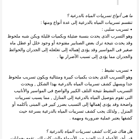
ما هى أنواع تسريبات المياه بالدرعية
؟
تنقسم تسريبات المياه بالدرعية إلى عدة أنواع ومنها :
• تسريب سلبى :
وهو التسرب الذى يحدث بنسبة ضئيلة وبكميات قليلة ويكن شبه ملحوظ
وقد يحدث نتيجة ترك بعض الصنابير مفتوحة أو وجود خلل أو عطل ماه
صغير فى المواسير وقد يؤدى إهماله إلى تغلغله إلى الجدران والحوائط
والجدران مما يؤدى إلى تسبب الأضرار بها .
• تسريب نشيط :
وهو التسريب الذى يحدث بكميات كبيرة ومتتالية ويكون تسريب ملحوظ
جدا ويسهل كشف تسريبات المياه بالدرعية بهذا الشكل , ويحدث
التسريب النشيط نتيجة التلف الكبير والواضح فى المواسير والأنابيب
التى تقوم بتوصيل المياه بالدرعية إلى المنازل , مما يسبب تسريبات
واضحة وقد يؤدى إهمالها إلى التسبب بضرر كبير فى المبنى بأكلمه أو
المنزل , ولذلك يجب كشف تسريبات المياه بالدرعية بسرعة حيث
كشفها يعتبر عملية ضرورية ومهمة .
هل هناك
شركات كشف تسريبات المياه بالدرعية
؟
فى أخر الأعوام اردد العديد من الأسماء والشركات التى تقوم بعمليات