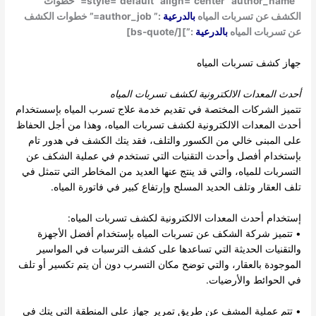
” style=”default” align=”center” author_name=” خطوات
الكشف عن تسربات المياه
بالدرعية
:” author_job=” خطوات الكشف
عن تسربات المياه
بالدرعية
:”][/bs-quote]
جهاز كشف تسربات المياه
أحدث المعدات الالكترونية ل
كشف تسربات المياه
تتميز الشركات المختصة في تقديم خدمة علاج تسرب المياه بإسستخدام
أحدث المعدات الالكترونية لكشف تسربات المياه، وهذا من أجل الحفاظ
على المبنى خالي من الكسور والتلف، فقد يتك الكشف في هدور تام
بإستخدام أفصل وأحدث التقنيات التي تستخدم في عملية الشكف عن
التسربات للمياه، والتي قد ينتج عنها العديد من المخاطر التي تتمثل في
تلف العقار وتلف الحديد المسلح وإرتفاع كبير في فاتورة المياه.
إستخدام أحدث المعدات الالكترونية لكشف تسربات المياه:
• تتميز
شركة الشكف عن تسربات المياه
بإستخدام أفضل الأجهزة
والتقنيات الحديثة التي تساعدها على كشف الترسبات في المواسير
الموجودة بالعقار، والتي توضح مكان التسرب دون أن يتم تكسير أو تلف
في الحوائط والأرضيات.
• تتم عملية المشف عن طريق تمرير جهاز على المنطقة التي يتك في