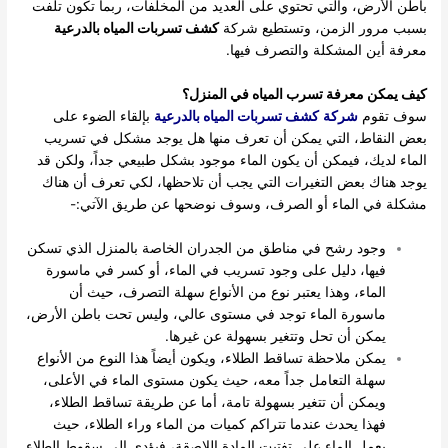
باطن الأرض، والتي تحتوي على العديد من المخلفات، ربما تكون تلفت
بسبب مرور الزمن، وتستطيع شركة
كشف تسربات المياه بالدرعية
معرفة أين المشكلة والتصرف فيها.
كيف يمكن معرفة تسرب المياه في المنزل؟
سوف تقوم
شركة
كشف تسربات المياه بالدرعية
بإلقاء الضوء على
بعض النقاط، التي يمكن أن تعرف منها هل يوجد مشكل في تسريب
الماء لديك، فيمكن أن يكون الماء موجود بشكل طبيعي جداً، ولكن قد
يوجد هناك بعض التغيرات التي يجب أن تلاحظها، لكي تعرف أن هناك
مشكلة في الماء أو الصرف، وسوف نوضحها عن طريق الآتي:-
وجود رشح في مناطق من الجدران الخاصة بالمنزل الذي تسكن
فيها، دليل على وجود تسريب في الماء، أو كسر في ماسورة
الماء، وهذا يعتبر نوع من الأنواع سهلة التصرف، حيث أن
ماسورة الماء توجد في مستوى عالي، وليس تحت باطن الأرض،
يمكن أن تحل وتتغير بسهولة عن غيرها.
يمكن ملاحظة تساقط الطلاء، ويكون أيضاً هذا النوع من الأنواع
سهلة التعامل جداً معه، حيث يكون مستوى الماء في الأعلى،
ويمكن أن تتغير بسهولة تامة، أما عن طريقة تساقط الطلاء،
فهذا يحدث عندما تتراكم كميات من الماء وراء الطلاء، حيث
يعمل الماء على تفتيت المادة اللاصقة، فيؤدي إلى سقوط الطلاء.