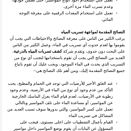
تعمل علي استخدام أجود أنواع المواسير، حتى تضمن جودتها،
وعدم تسرب الماء مرة أخرى.
تعمل على استخدام المعدات الرقمية على معرفة التوجه
المائي.
النصائح المقدمة لمواجهة تسريب المياه
يرغب الكثير من الناس على معرفة النصائح والاحتياطات التي يجب أن
يقوموا بها لعدم حدوث أي تسريب في الماء، وعمل الكثير من الناس
على البحث دون جدوى، وتقدم شركة
كشف تسربات المياه بالدرعية
،
العديد من النصائح التي يجب أن تقوم باستخدامها لتجنب أي نوع من
التسريب الذي يحدث في الماء الموجود، ويجب عليك أن تقوم باتباع
جميع النصائح المقدمة إليك، ومن أهم تلك النصائح هي:-
عند الغلق الأخير للأرضيات التي توجد في الحمام والمطبخ، يحب
التأكد من عدم وجود أي نوع من الماء في الأرضية، وعدم وجود
رطوبة في الأرضيات، لعدم قيام الماء بعزل الماسك الخارجية
عن المواسير، أو مساعدة الماء على تلف المواسير وبالتالي
تعمل على كسر المواسير، والتي بدورها سوف تسبب العديد من
المشاكل في تسريب الماء.
القيام بأعمال التشطيبات على اعلى مستوى، فيجب على
المسؤول عن البنايات أن يقوم بوضع المواسير داخل مواسير