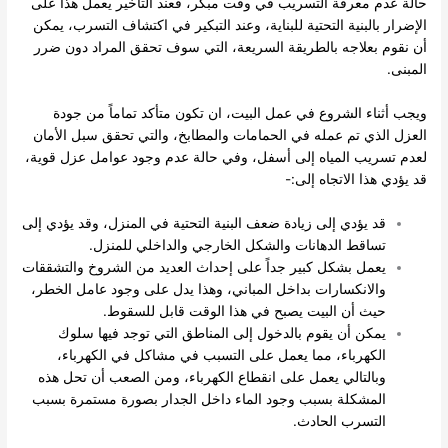
حالة عدم معرفة التسريب في وقت مبكر، فعند التأخير يعمل هذا على
الإضرار بالبنية التحتية للبناية، وعند التبكير في اكتشاف التسرب، يمكن
أن نقوم بعلاجه بالطريقة السريعة، التي سوف تحقق المراد دون ضرر
المبنى.
ويجب أثناء الشروع في عمل البيت، ان تكون متأكد تماماً من جودة
العزل الذي تم عمله في الحمامات والمطابخ، والتي تحقق سبل الأمان
لعدم تسريب المياه إلى أسفل، وفي حالة عدم وجود عوامل عزل قوية،
قد يؤدي هذا الاتجاه إلى:-
قد يؤدي إلى زيادة ضعف البنية التحتية في المنزل، وقد يؤدي إلى
تساقط الدهانات والشكل الخارجي والداخلي للمنزل.
يعمل بشكل كبير جداً على إحداث العديد من الشروخ والتشققات
والانكسارات بداخل المباني، وهذا يدل على وجود عامل الخطر،
حيث أن البيت يصبح في هذا الوقت قابل للسقوط.
يمكن أن يقوم بالدخول إلى المناطق التي توجد فيها سلوك
الكهرباء، مما يعمل على التسبب في مشاكل في الكهرباء،
وبالتالي يعمل على انقطاع الكهرباء، ومن الصعب أن تحل هذه
المشكلة بسبب وجود الماء داخل الجدار بصورة مستمرة بسبب
التسرب الحادث.