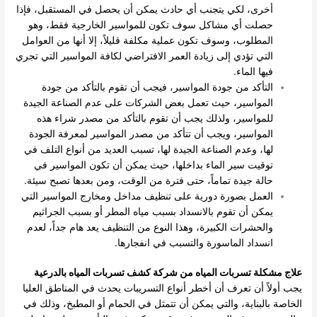
أخرى، لكي يتجنب أي حادث يمكن أن يحصل في المستقبل، فإذا
حصلت أي مشاكل سوف تكون للمواسير الخارجية فقط، وهو
المطلوب، وسوف تكون عملية مكلفة قليلاً، إلا أنها من العوامل
التي تؤدي إلى زيادة العمر الافتراضي لكافة المواسير التي تجري
فيها الماء.
التأكد من جودة المواسير، فيجب أن تقوم بالتأكد من جودة
المواسير، حيث تعمل بعض الشركات على عدم الصناعة الجيدة
للمواسير، ولذلك يجب أن تقوم بالتأكد من مصدر شراء هذه
المواسير، ويجب أن تتأكد من مصدر المواسير لمعرفة الجودة
لها، وعدم الصناعة الجيدة لها، تسبب العديد من أنواع التلف في
توقيت سير الماء بداخلها، حيث يمكن أن تكون المواسير في
حالة جيدة تماماً، حتى فترة من الوقت، ومن بعدها تصبح سيئة.
العمل بصورة دورية على تنظيف مداخل ومخارج المواسير التي
يمكن أن تقوم بالانسداد بسبب مياه المطر أو بسبب الجراثيم
والحشرات الكبيرة، وهذا النوع من التنظيف يعد هام جداً، لعدم
انسداد الماسورة والتسبب في انفجارها.
علاج مشكلة تسربات المياه من شركة كشف تسربات المياه بالدرعية
يجب أولاً أن تعرف أن أخطر أنواع التسريبات يحدث في المناطق العليا
الخاصة بالبناية، والتي يمكن أن تتمثل في الحمام أو المطبخ، وذلك في