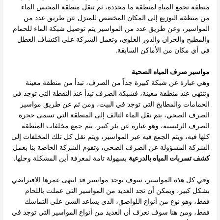
منطقة تجمع المياه لمنطقة ما محددة، ثم تنقل منطقة المحبس الماء
من منطقة التوزيع إلى المكان المخصص للمنزل عن طريق عدد من
المواسير، وعن طريق عدد من المواسير يتم توصيل شبكة الماء للحمام
والمطبخ والخزان والدور العلوي، وتعمل الشركة على اكتشاف العطل
في أي مكان من الأماكن السابقة.
مواسير صرف المياه الصحية
وهي عبارة عن شبكة كبيرة جداً من الصرف، تبدأ من منطقة معينة
وتنتهي عند منطقة معينة، فشبكة الصرف تبدأ عند النقطة التي توجد في
الحمامات والمطابخ التي توجد في البيت، ومن ثم عن طريق مواسير
الصرف الصحي، يتم نقل الماء التالف إلى المنطقة التي تسمى حجرة
الصرف الرئيسية، وهو عبارة عن بئر كبير، يتم جمع مخلفات المنطقة
كلها فيه، ويتم الجمع فيه عبر المواسير، ويتم نقل كل تلك المخلفات إلى
الشركة المسؤولة عن الصرف الصحي، وتقوم الشركة الخاصة بنا بعمل
كشف تسربات المياه بالدرعية
بسهولة تامة لمعرفة أين المشكلة وحلها.
وفي كل هذه المواسير، سوف توجد مواسير قد انتهى عمرها الافتراضي
بشكل كبير، ويمكن أن تجد العديد من المواسير التي عملت باللحام
فقط، وهو نوع من أنواع اللواصق، الذي يساعد الشئ على التماسك
فقط، ومن هنا سوف نعرف أن العديد من أنواع المواسير التي توجد في