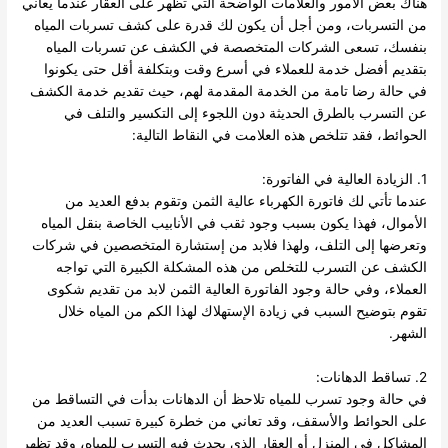
هناك بعض الامور والعلامات الواضحة التي تظهر على العقار عندما يعاني
من التسربات، ومن أجل أن يكون لك قدرة على كشف تسربات المياه
بنفسك، تسعى الشركات المتخصصة في الكشف عن تسربات المياه
بتقديم أفضل خدمة للعملاء في أسرع وقت وبتكلفة أقل حتى يكونوا
في حالة رضا تامة من الخدمة المقدمة لهم، حيث تقديم خدمة الكشف
عن التسرب بالطرق الحديثة دون اللجوء إلى التكسير والتلف في
الحوائط، فقد تتلخص هذه العلامت في النقاط التالية:
1. الزيادة العالية في الفاتورة:
عندما تأتي لك فاتورة الكهرباء عالية الثمن وتقوم بدفع العديد من
الأموال، فهذا يكون بسبب وجود ثقب في الأنابيب الخاصة بنقل المياه
وتعرضها إلى التلف، ولهذا فلابد من إستشارة المتخصصين في شركات
الكشف عن التسرب للتخلص من هذه المشكلة الكبيرة التي تواجه
العملاء، وفي حالة وجود الفاتورة العالية الثمن لابد من تقديم شكوى
تقوم بتوضيح السبب في زيادة الإستهلاك لهذا الكم من المياه خلال
الشهر.
2. تساقط الدهانات:
في حالة وجود تسرب للمياه تلاحظ أن الدهانات بدأت في التساقط من
على الحوائط والأسقف، وقد تعاني من خطرة كبيرة تسبب العديد من
المشاكل في المنزل أو العقار الذي يحدث فيه التسرب للمياه، وقد تظهر