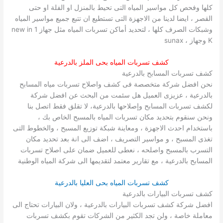
كلها وفحص كل مواسير المياه التى تحيط بالمنزل او الفلة او حتى
القصر ، ايضا لدينا من الاجهزة التى تستطيع ان تتبع جميع مواسير المياه
وشبكات الصرف كلها ، لتحديد أماكن تسربات المياه مثل جهاز new in 1
K وجهاز ، sunax
كشف تسربات المياه بحى الملز بالدرعية
كشف تسربات المسابح بالدرعية
نحن افضل شركة متخصصة فى كشف واصلاح تسربات مياه المسابح
بالدرعية ، عزيزى العميل هل سئمت من البحث عن افضل شركة
لكشف تسربات المسابح وإصلاحها بالدرعية، لا تقلق فقط اتصل بنا
ونحن سنقوم بتحديد مكان تسربات المياه بالمسبح الخاص بك ،
باستخدام احدث الاجهزة ، ومعاينة شبكة توزيع المسبح ، والخطوط التى
تغذى المسبح ، و مواسير التصريف ، اضف الى انة بعد تحديد مكان
التسرب بالمسبح واصلحه ، نعطى للعميل ضمان على اصلاح تسربات
المسابح بالدرعية ، مع تقارير معتمد لتقديمها الى شركة المياه الوطنية
كشف تسربات المياه بحى العليا بالدرعية
كشف تسربات البيارات بالدرعية
افضل شركة كشف تسربات البيارات بالدرعية ، ولان البيارات تحتاج الى
معاملة خاصة ، ولن تجد الكثير من الشركات تقوم بكشف تسربات