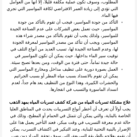
المطلوب، وسوف تكون عملية مكلفة قليلاً، إلا أنها من العوامل
التي تؤدي إلى زيادة العمر الافتراضي لكافة المواسير التي تجري
فيها الماء.
التأكد من جودة المواسير، فيجب أن تقوم بالتأكد من جودة
المواسير، حيث تعمل بعض الشركات على عدم الصناعة الجيدة
للمواسير، ولذلك يجب أن تقوم بالتأكد من مصدر شراء هذه
المواسير، ويجب أن تتأكد من مصدر المواسير لمعرفة الجودة
لها، وعدم الصناعة الجيدة لها، تسبب العديد من أنواع التلف في
توقيت سير الماء بداخلها، حيث يمكن أن تكون المواسير في
حالة جيدة تماماً، حتى فترة من الوقت، ومن بعدها تصبح سيئة.
العمل بصورة دورية على تنظيف مداخل ومخارج المواسير التي
يمكن أن تقوم بالانسداد بسبب مياه المطر أو بسبب الجراثيم
والحشرات الكبيرة، وهذا النوع من التنظيف يعد هام جداً، لعدم
انسداد الماسورة والتسبب في انفجارها.
علاج مشكلة تسربات المياه من شركة كشف تسربات المياه بمهد الذهب
يجب أولاً أن تعرف أن أخطر أنواع التسريبات يحدث في المناطق العليا
الخاصة بالبناية، والتي يمكن أن تتمثل في الحمام أو المطبخ، وذلك في
حالة عدم معرفة التسريب في وقت مبكر، فعند التأخير يعمل هذا على
الإضرار بالبنية التحتية للبناية، وعند التبكير في اكتشاف التسرب، يمكن
أن نقوم بعلاجه بالطريقة السريعة، التي سوف تحقق المراد دون ضرر