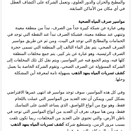
والمطبخ والخزان والدور العلوي، وتعمل الشركة على اكتشاف العطل
في أي مكان من الأماكن السابقة.
مواسير صرف المياه الصحية
وهي عبارة عن شبكة كبيرة جداً من الصرف، تبدأ من منطقة معينة
وتنتهي عند منطقة معينة، فشبكة الصرف تبدأ عند النقطة التي توجد في
الحمامات والمطابخ التي توجد في البيت، ومن ثم عن طريق مواسير
الصرف الصحي، يتم نقل الماء التالف إلى المنطقة التي تسمى حجرة
الصرف الرئيسية، وهو عبارة عن بئر كبير، يتم جمع مخلفات المنطقة
كلها فيه، ويتم الجمع فيه عبر المواسير، ويتم نقل كل تلك المخلفات إلى
الشركة المسؤولة عن الصرف الصحي، وتقوم الشركة الخاصة بنا بعمل
كشف تسربات المياه بمهد الذهب
بسهولة تامة لمعرفة أين المشكلة
وحلها.
وفي كل هذه المواسير، سوف توجد مواسير قد انتهى عمرها الافتراضي
بشكل كبير، ويمكن أن تجد العديد من المواسير التي عملت باللحام
فقط، وهو نوع من أنواع اللواصق، الذي يساعد الشئ على التماسك
فقط، ومن هنا سوف نعرف أن العديد من أنواع المواسير التي توجد في
باطن الأرض، والتي تحتوي على العديد من المخلفات، ربما تكون تلفت
بسبب مرور الزمن، وتستطيع شركة
كشف تسربات المياه بمهد الذهب
معرفة أين المشكلة والتصرف فيها.