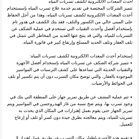
أحدث المعدات الالكترونية ل
كشف تسربات المياه
تتميز الشركات المختصة في تقديم خدمة علاج تسرب المياه بإسستخدام
أحدث المعدات الالكترونية لكشف تسربات المياه، وهذا من أجل الحفاظ
على المبنى خالي من الكسور والتلف، فقد يتك الكشف في هدور تام
بإستخدام أفصل وأحدث التقنيات التي تستخدم في عملية الشكف عن
التسربات للمياه، والتي قد ينتج عنها العديد من المخاطر التي تتمثل في
تلف العقار وتلف الحديد المسلح وإرتفاع كبير في فاتورة المياه.
إستخدام أحدث المعدات الالكترونية لكشف تسربات المياه:
• تتميز
شركة الشكف عن تسربات المياه
بإستخدام أفضل الأجهزة
والتقنيات الحديثة التي تساعدها على كشف الترسبات في المواسير
الموجودة بالعقار، والتي توضح مكان التسرب دون أن يتم تكسير أو تلف
في الحوائط والأرضيات.
• تتم عملية المشف عن طريق تمرير جهاز على المنطقة التي يتك في
وجود تسرب بها، ويتم ضخ نسبة من غاز الهيدروجسن في المواسير ويتم
تمرير الجهاز حتى يقوم بعمل إهتزازات في المكان الذي يحدث به
تسريب للمياه، ويتم معالجته بطرق جيدة دون كسر أو تلف أو إزعاج
للعميل.
• تقوم هذه الأجهزة بإظهار مكان التسرب عن طريق عمل إهتزاز لا