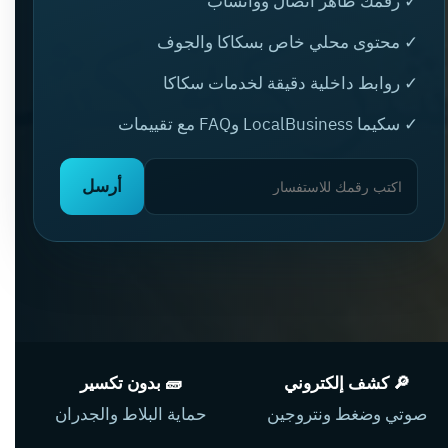
✓ رقمك ظاهر اتصال وواتساب
✓ محتوى محلي خاص بسكاكا والجوف
✓ روابط داخلية دقيقة لخدمات سكاكا
✓ سكيما LocalBusiness وFAQ مع تقييمات
أرسل
🔎 كشف إلكتروني
🧱 بدون تكسير
صوتي وضغط ونتروجين
حماية البلاط والجدران