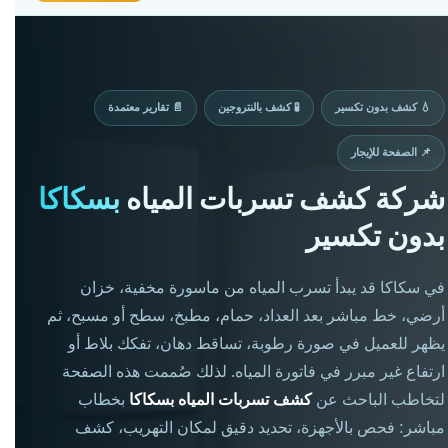
💧 كشف بدون تكسير
🧪 كشف بالنتروجين
📄 تقارير معتمدة
📌 الصفحة للإيجار
شركة كشف تسربات المياه
بسكاكا
بدون تكسير
في سكاكا قد يبدأ تسرب المياه من ماسورة مخفية، خزان
أرضي، خط مباشر بعد العداد، حمام، مطبخ، سطح أو مسبح، ثم
يظهر للعميل في صورة رطوبة، تساقط دهان، تفكك بلاط أو
ارتفاع غير مبرر في فاتورة المياه. لذلك صُممت هذه الصفحة
لتخاطب الباحث عن
كشف تسربات المياه بسكاكا
بخطاب
مباشر: فحص بالأجهزة، تحديد دقيق لمكان التهريب، كشف