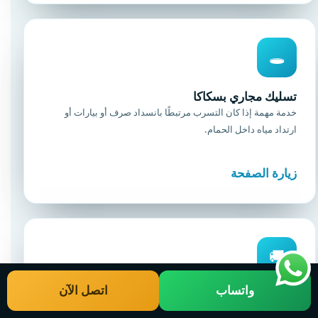
🕳️
تسليك مجاري بسكاكا
خدمة مهمة إذا كان التسرب مرتبطًا بانسداد صرف أو بيارات أو
ارتداد مياه داخل الحمام.
زيارة الصفحة
🚚
واتساب
اتصل الآن
نقل عفش بسكاكا
قد يحتاج العميل لنقل الأثاث مؤقتًا عند معالجة غرفة متضررة من