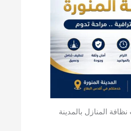
لمنورة 0550694043 دليل شركات نظافة المنازل بالمدينة