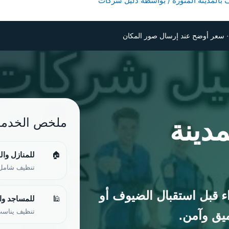
بالمدينة المنورة
/ بواسطة
دليل شركات
دينة
ملخص الخدمة
🏠
للمنازل وال
تنظيف شامل 
ء قبل استقبال الضيوف أو
🕌
للمساجد وا
تنظيف يناسب 
ميق وآمن.