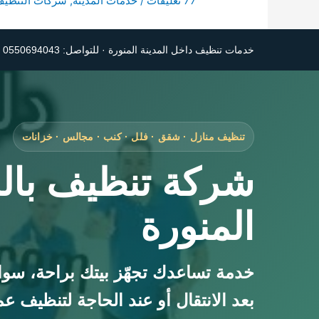
77 تعليقات
/
خدمات المدينة
,
شركات التنظيف 
خدمات تنظيف داخل المدينة المنورة · للتواصل: 0550694043 · سعر أوضح عند إرسال صور المكان
تنظيف منازل · شقق · فلل · كنب · مجالس · خزانات
شركة تنظيف بالم
المنورة
خدمة تساعدك تجهّز بيتك براحة، سوا
بعد الانتقال أو عند الحاجة لتنظيف ع