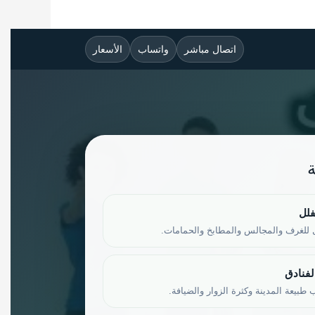
اتصال مباشر
واتساب
الأسعار
فلل
للغرف والمجالس والمطابخ والحمامات.
لفنادق
طبيعة المدينة وكثرة الزوار والضيافة.