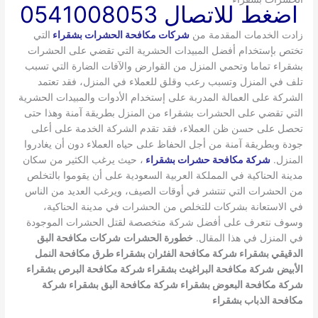
اضغط للاتصال 0541008053
زادت الخدمات المقدمة من
شركات مكافحة الحشرات بشقراء
التي
تختص بإستخدام أفضل المبيدات الحشرية التي تقضي على الحشرات
بشقراء تماما وتحمي المنزل من القوارض والآفات الضارة التي تسبب
تلف في المنزل وتسبب رعب وقلق للعملاء في المنزل، فقد تعتمد
الشركة على العمالة المدربة على إستخدام الأدوات والمبيدات الحشرية
التي تقضي على الحشرات بشقراء من المنزل بطريقة آمنة وهذا حتى
تحصل على حسن ظن العملاء، فقد تقدم الشركة الخدمة على أعلى
جودة وبطريقة آمنة من أجل الحفاظ على حياه العملاء دون أن يغادروا
المنزل.
شركة مكافحة حشرات بشقراء
، حيث يرغب الكثير من سكان
مدينة الحناكية في المملكة العربية السعودية على أن يقوموا بالتخلص
من الحشرات التي تنتشر في أوقات الصيف، ويرغب العديد من الناس
في الاستعانة بشركات للتخلص من الحشرات في مدينة الحناكية،
وسوف نتعرف على أفضل شركة متخصصة لقتل الحشرات الموجودة
في المنزل في هذا المقال.
خطورة الحشرات
شركات مكافحة البق
الدقيقي بشقراء
شركة مكافحة الفئران بشقراء
طرق مكافحة النمل
الأبيض
شركة مكافحة البراغيث بشقراء
شركة مكافحة البرص بشقراء
شركة مكافحة البعوض بشقراء
شركة مكافحة البق بشقراء
شركة
مكافحة الذباب بشقراء