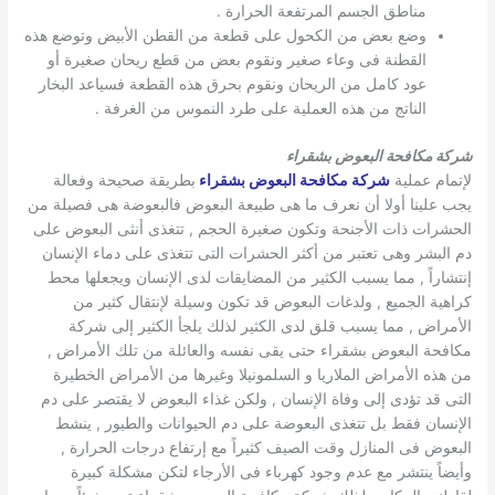
مناطق الجسم المرتفعة الحرارة .
وضع بعض من الكحول على قطعة من القطن الأبيض وتوضع هذه
القطنة فى وعاء صغير ونقوم بعض من قطع ريحان صغيرة أو
عود كامل من الريحان ونقوم بحرق هذه القطعة فسياعد البخار
الناتج من هذه العملية على طرد النموس من الغرفة .
شركة مكافحة البعوض بشقراء
لإتمام عملية
شركة مكافحة البعوض بشقراء
بطريقة صحيحة وفعالة
يجب علينا أولا أن نعرف ما هى طبيعة البعوض فالبعوضة هى فصيلة من
الحشرات ذات الأجنحة وتكون صغيرة الحجم , تتغذى أنثى البعوض على
دم البشر وهى تعتبر من أكثر الحشرات التى تتغذى على دماء الإنسان
إنتشاراً , مما يسبب الكثير من المضايقات لدى الإنسان ويجعلها محط
كراهية الجميع , ولدغات البعوض قد تكون وسيلة لإنتقال كثير من
الأمراض , مما يسبب قلق لدى الكثير لذلك يلجأ الكثير إلى شركة
مكافحة البعوض بشقراء حتى يقى نفسه والعائلة من تلك الأمراض ,
من هذه الأمراض الملاريا و السلمونيلا وغيرها من الأمراض الخطيرة
التى قد تؤدى إلى وفاة الإنسان , ولكن غذاء البعوض لا يقتصر على دم
الإنسان فقط بل تتغذى البعوضة على دم الحيوانات والطيور , ينشط
البعوض فى المنازل وقت الصيف كثيراً مع إرتفاع درجات الحرارة ,
وأيضاً ينتشر مع عدم وجود كهرباء فى الأرجاء لتكن مشكلة كبيرة