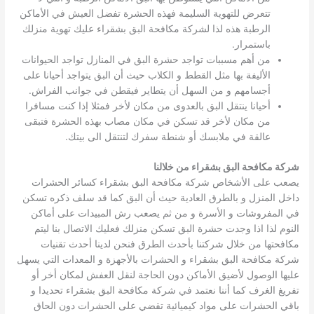
تتعرض للتهوية السليمة فهذه الحشرة تفضل العيش في الأماكن
الرطبة هذه لذا لشركة مكافحة البق بشقراء عليك تهوية منزلك
باستمرار.
من أهم مسببات تواجد حشرة البق في المنازل تواجد الحيوانات
الأليفة بها مثل القطط و الكلاب حيث أن البق يتواجد أحيانا على
أجسامهم و من السهل أن يتطاير فيقطن في جوانب الفراش.
أحيانا ينتقل البق بالعدوى من مكان لأخر فمثلا إذا كنت مسافرا
من مكان لأخر قد تسكن في مكان مصاب بهذه الحشرة فتبقى
عالقة في ملابسك أو شنطة سفرك لتنتقل الى بيتك.
شركة مكافحة البق بشقراء من خلالنا
يصعب على الأشخاص شركة مكافحة البق بشقراء كسائر الحشرات
داخل المنزل و بالطرق العادية حيث أن البق كما قد سلف ذكره تسكن
في المفروشات و الأسرة و من ثم يصعب رش المبيدات على أماكن
النوم لذا اذا وجدت حشرة البق تسكن منزلك فعليك الاتصال بنا ليتم
مكافحتها من خلال شركتنا بأحدث الطرق فنحن لدينا أحدث تقنيات
شركة مكافحة البق بشقراء و الحشرات بالأجهزة و المعدات التي يسهل
عليها الوصول لأضيق الأماكن دون الحاجة لنقل العفش لمكان أخر أو
تفريغ الغرف كما أننا نعتمد في شركة مكافحة البق بشقراء تحديدا و
باقي الحشرات على مواد كيميائية تقضي على الحشرات دون الحاق