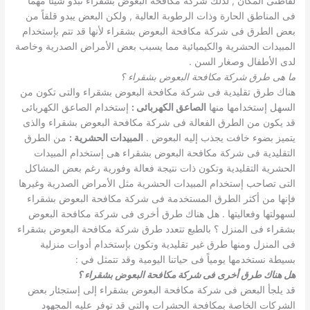
لقاطنى المكان , لذلك شركة مكافحة البعوض بشقراء تبدو شيئاً مهما
فى المناطق الحارة وذات الرطوبة العالية , ولكن البعض يبدو قلقاً من
بعض الطرق فى شركة مكافحة البعوض بشقراء لأنها قد تتم بإستخدام
المبيدات الحشرية والكيميائية مما يسبب بعض الأمراض الصدرية وخاصة
لدى الأطفال وصغار السن .
ما هى طرق شركة مكافحة البعوض بشقراء ؟
هناك طرق تقليدية فى شركة مكافحة البعوض بشقراء والتى تكون من
السهل إستخدامها منها
الصاعق الكهربائى
:
إستخدام الصاعق الكهربائى
قد يكون من الطرق الفعالة فى شركة مكافحة البعوض بشقراء والذى
يتميز بضوء خافت يجذب إليه البعوض .
المبيدات الحشرية
:
من الطرق
التقليدية فى شركة مكافحة البعوض بشقراء هى إستخدام المبيدات
الحشرية التقليدية وتكون ذات نتيجة فعالة وفورية رغم بعض المشاكل
التى تصاحب إستخدام المبيدات الحشرية مثل الأمراض الصدرية وغيرها
فإنها من أكثر الطرق المستخدمة فى شركة مكافحة البعوض بشقراء
لسهولتها وفعاليتها . هل هناك طرق أخرى فى شركة مكافحة البعوض
بشقراء فى المنزل ؟ بالطبع تتعدد طرق شركة مكافحة البعوض بشقراء
فى المنزل ومنها طرق غير تقليدية وتكون بإستخدام أدوات منزلية
بسيطة نستخدمها يومياً فى حياتنا اليومية وقد تتمثل في :
هل هناك طرق أخرى فى شركة مكافحة البعوض بشقراء ؟
قد يلجأ البعض فى شركة مكافحة البعوض بشقراء إلى إستجئار بعض
الشركات الخاصة بمكافحة الحشرات والتى قد توفر عليه المجهود