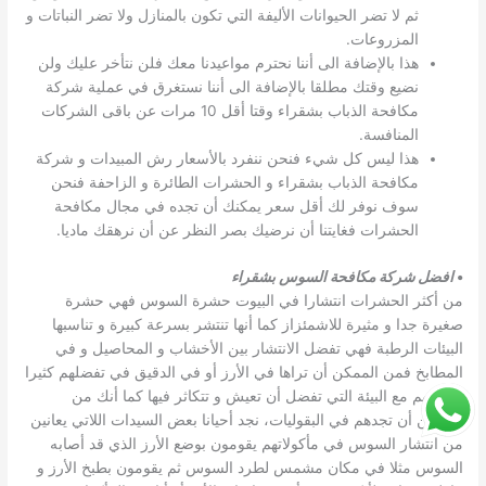
ثم لا تضر الحيوانات الأليفة التي تكون بالمنازل ولا تضر النباتات و
المزروعات.
هذا بالإضافة الى أننا نحترم مواعيدنا معك فلن نتأخر عليك ولن
نضيع وقتك مطلقا بالإضافة الى أننا نستغرق في عملية شركة
مكافحة الذباب بشقراء وقتا أقل 10 مرات عن باقى الشركات
المنافسة.
هذا ليس كل شيء فنحن ننفرد بالأسعار رش المبيدات و شركة
مكافحة الذباب بشقراء و الحشرات الطائرة و الزاحفة فنحن
سوف نوفر لك أقل سعر يمكنك أن تجده في مجال مكافحة
الحشرات فغايتنا أن نرضيك بصر النظر عن أن نرهقك ماديا.
•
افضل شركة مكافحة السوس بشقراء
من أكثر الحشرات انتشارا في البيوت حشرة السوس فهي حشرة
صغيرة جدا و مثيرة للاشمئزاز كما أنها تنتشر بسرعة كبيرة و تناسبها
البيئات الرطبة فهي تفضل الانتشار بين الأخشاب و المحاصيل و في
المطابخ فمن الممكن أن تراها في الأرز أو في الدقيق في تفضلهم كثيرا
لتناسبهم مع البيئة التي تفضل أن تعيش و تتكاثر فيها كما أنك من
الممكن أن تجدهم في البقوليات، نجد أحيانا بعض السيدات اللاتي يعانين
من انتشار السوس في مأكولاتهم يقومون بوضع الأرز الذي قد أصابه
السوس مثلا في مكان مشمس لطرد السوس ثم يقومون بطبخ الأرز و