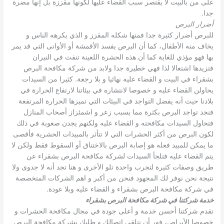
على من بالبيت لا يقتصر سبب القضاء عليها لكونها مقززة بل إنها مضرة
جدا.
أضرار البرص
للبرص أضرار كثيرة جدا فمنها شكله المقزز و الذي يكرهه الناس و
يخاف منه الأطفال، كما أن البرص يفسد الأقمشة أو الأوانى التي قد يمر
بها فهو مؤذي للغاية كما أن هذه الحشرة اللعينة تنفث في النيران
فتزيدها اشتعالا لذا فهي خطيرة جدا ولابد من شركة مكافحة البرص
بشقراء في البيت و القضاء عليه نهائيا و بلا رجعة. كثيرا من السيدات
يحاولن القضاء عليه و خصوصا لانتشاره في بيئاتنا لارتفاع الحرارة في
بلادنا حيث أنه يفضل التواجد في البيئات التي تميزها الحرارة المرتفعة
فنجد تواجد البرص بكثرة مما يسبب زعر و اشمئزاز أصحاب المنازل
فتحاول السيدات مكافحته و القضاء عليه ولكنهم يجدن صعوبة في ذلك
لكون البرص من أكثر الحشرات التي لا تتأثر بالمبيدات الحشرية فأقصى
ما يمكن للمبيد فعله هو إصابة البرص بالاختناق أو السقوط فقط ولكن لا
يتم القضاء عليه فتلجأ السيدات لشركة مكافحة البرص بشقراء عن
طريق وصفات كثيرة لتجرب واحدة تلو الأخرى و هنا تجد أنه لا جدوى ولا
نتيجة نحن نوفر لك المجهود فنحن من أكبر و اهم الشركات المتخصصة
في شركة مكافحة البرص بشقراء و القضاء عليه وبلا عودة.
خدمة شركتنا في شركة مكافحة البرص بشقراء
تقدم شركتنا أحسن خدمة و أعلى جودة في مجال مكافحة الحشرات و
خصوصا الأبراص، فور أن نتلقى اتصالك و طلبك بشركة مكافحة البرص