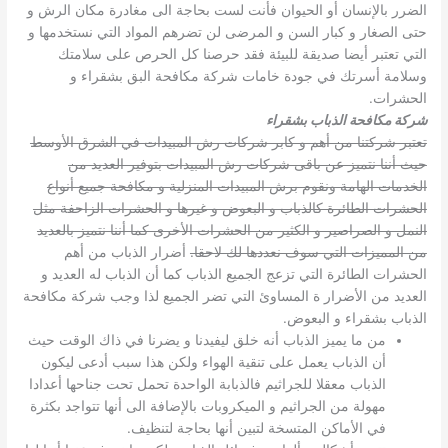
الضرر بالإنسان أو الحيوان فأنت لست بحاجة الى مغادرة مكان الرش و
حتى الصغار و كبار السن و المرضى لن تضرهم المواد التي نستخدمها و
التي تعتبر أيضا صديقة للبيئة فقد حرصنا كل الحرص على سلامتك
وسلامة أسرتك في جودة خامات شركة مكافحة البق بشقراء و
الحشرات.
شركة مكافحة الذباب بشقراء
تعتبر شركتنا من أهم و كابر شركات رش المبيدات في الشرق الأوسط
حيث أننا نتميز عن باقى شركات رش المبيدات بتوفير العديد من
الخدمات الهامة ونقوم برش المبيدات المنزلية و مكافحة جميع أنواع
الحشرات الطائرة كالذباب و البعوض و غيرها و الحشرات الزاحفة مثل
النمل و الصراصير و الكثير من الحشرات الأخرى كما أننا نتميز بالعديد
من المميزات التي سوف نعددها لك لاحقا.
أضرار الذباب من أهم
الحشرات الطائرة التي تزعج الجميع الذباب كما أن الذباب له العديد و
العديد من الأضرار ة المساوئ التي تضر الجميع لذا وجب شركة مكافحة
الذباب بشقراء و البعوض.
من ما يميز الذباب أنه خلق ليفيدنا و يضرنا في ذاك الوقت حيث
أن الذباب يعمل على تنقية الهواء ولكن هذا سبب أدعى ليكون
الذباب معقلا للجراثيم فالذبابة الواحدة تحمل تحت جناحها أعدادا
مهولة من الجراثيم و الميكروبات بالإضافة الى أنها تتواجد بكثرة
في الأماكن المتسخة لتبين أنها بحاجة لتنظيف.