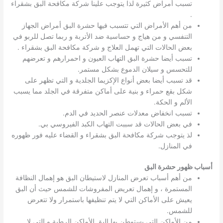
تسبب أمراض كثيرة لذا يتوجب علينا شركة مكافحة البق بشقراء
.
من أهم الأمراض التي تتسبب فيها حشرة البق أمراض الجهاز
التنفسي و من هياج و حساسية ضد الأتربة و ربما تصل للربو في
بعض الحالات التي تهمل العلاج و شركة مكافحة البق بشقراء .
تسبب أيضا حشرة البق التهاب العيون و احمرارهم و تعرضهم
للتحسس و سيلان الدموع بشكل مستمر.
قد تسبب أيضا بعض أنواع الإكزيما الجلدية و التي تظهر على
شكل بقع حمراء و بنية على أماكن متفرقة في الجلد مما يسبب
الألم و الحكة.
تسبب انخفاض معدلات عنصر الحديد في الدم.
في بعض الحالات قد سببت التهاب الكبد الفيروسي بي.
لذ يتوجب شركة مكافحة البق بشقراء و القضاء عليه فور ظهوره
في المنازل.
أسباب ظهور حشرة البق
من أهم أسباب تعرض المنازل لاستيطان البق هو إهمال النظافة
المستمرة ، و إهمال تعريض المفروشات للشمس حيث أن البق
يعيش على الأماكن التي لا يتم تنظيفها باستمرار ولا تتعرض
للشمس.
من الأماكن التي يستوطن بها البق الأماكن الرطبة و التي لا