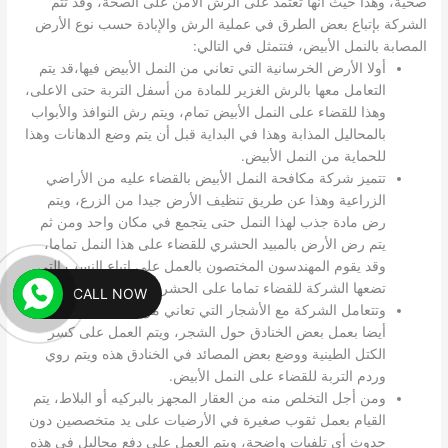
صحية، وهذا حيث انها تعتمد على الرش الآمن على الصحة، وقد تتم
الشركة بإتباع بعض الطرق في عملية الرش والإبادة حسب نوع الأرض
المصابة بالنمل الأبيض، فتتمثل في التالي:
أولا الأرض الخرسانية التي تعاني من النمل الأبيض فيها،قد يتم
التعامل معها بالرش الغزير للمادة من أسفل التربة حتى الاعلى،
وهذا للقضاء على النمل الأبيض تمام، ويتم رش النوافذ والأبواب
بالمحاليل المذابة وهذا في البداية قبل أن يتم وضع الدهانات وهذا
للحماية من النمل الأبيض.
تتميز شركة مكافحة النمل الأبيض بالقضاء عليه من الأراضي
الزراعية وهذا عن طريق تنظيف الأرض جيدا من الزرع، ويتم
رض مادة جذب لهذا النمل حتى يتجمع في مكان واحد ومن ثم
يتم رض الأرض بالمبيد الحشري للقضاء على هذا النمل تماما،
وقد يقوم المهندسون المختصون بالعمل على إتباع النسب التي
تضعها الشركة للقضاء تماما على الحشرات والنمل الأبيض.
CALL NOW
وتتعامل الشركة مع الأشجار التي تعاني من وجود النمل الأبيض
أيضا بعمل بعض الخنادق حول الشجر، ويتم العمل على كسر
الكتل الطينية ووضع بعض المصائد في الخنادق هذه ويتم روي
وردم التربة للقضاء على النمل الأبيض.
ومن أجل التخلص منه من العقار المجهز بالبركيه أو البلاط، يتم
القيام بعمل ثقوب صغيرة في الأرضيات على يد متخصصين دون
حدوث أي تلفيات واضحة، ويتم العمل على دفع محاليل في هذه