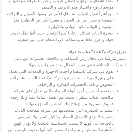
تتعدد أشكال و ألوان و فصائل الذباب ولكن ما نعرفه عنها أنها لها
موسم تزاوج وانتشار وهو الخريف و الصيف.
من أهم أضرار الذباب أنه ناقل للأمراض ومنها الأسهال و النزلات
المعوية و بعض أمراض العيون و بعض الأمراض الخطيرة مثل
التيفويد و التهاب الكبد الوبائي والكوليرا.
حشرة الذباب تشكل ازعاجا كبيرا للإنسان حيث أنها تظل تحوم
حوله و حول طعامه وتتساقط في الطعام حتى تثير ضجره.
طرق شركة مكافحة الذباب بشقراء
تتميز شركتنا في مجال رش المبيدات و مكافحة الحشرات عن باقى
الشركات المتنافسة في نفس المجال بعدة مميزات و منها:
نقوم في شركتنا باستقدام أحدث الأجهزة و المعدات التي تعمل
على رش المبيدات الحشرية و شركة مكافحة الذباب بشقراء و
البضوض و باقى الحشرات الطائرة و الزاحفة.
نستخدم أحسن و أجود أنواع المبيدات التي تعمل على شركة
مكافحة الذباب بشقراء بحيث يتم القضاء تماما عليه و بلا رجعة
فسوف تستريح من إزعاج تلك الحشرة المقززة نهائيا.
المبيدات الحشرية التي نستخدمها في شركة مكافحة الذباب
بشقراء لا تؤذي الأطفال الصغار ولا كبار السن ولا المرضى
بالإضافة الى كونها لا تسبب الحساسية الجلدية ولا تؤدي لتهيج
الأغشية المخاطية و ممرات التنفس، كما أنها صديقة للبيئة و من