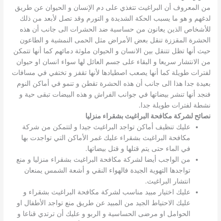
من المعروف أن البراغيث تتغذي على دم الإنسان و الحيوان عن طريق
لدغهم و هو ما يسبب الحكة الشديدة و التورم وقد تصل لأبعد من ذلك
للأشخاص الذين يعانون من حساسية ضد الحشرات الى جانب أن هذه
الحشرة المقززة تنقل بعض الأمراض مثل الحمى النمشية و الطاعون
حيث أنها تظل تتنقل بين الانسان و الحيوان ملوثة دمائهم كما أنها تتمكن
من الانتشار سريعا و البقاء على جسم العائل لها سواء انسان او حيوان
لفترات طويلة كما أنها يصعب اصطيادها لأنها تقفز و تختفي في مسافات
بعيدة جدا هذا الى جانب أن هذه الحشرة تقطن و تنمو في أماكن النوم
فنجد أنها تنشر بيضاتها في جوانب الفراش و هذه البيضات تبقى حية و
نشطة لفترات طويلة جدا.
نصائح لشركة مكافحة البراغيث بشقراء منزليا
عليك تنظيف أماكن تواجد البراغيث جيدا و لتتمكن من شركة
مكافحة البراغيث بشقراء عليك غمر الأماكن التي تواجدت بها
في الماء حتى يتم قتلها و قتل بيضاتها.
من الواجب أيضا لشركة مكافحة البراغيث بشقراء منزليا و منع
تواجدها التهوية الجيدة فالهواء النقي و أشعة الشمس يمنعان
انتشار البراغيث.
عليك اختيار مبيد مناسب لشركة مكافحة البراغيث بشقراء و
عليك الاحتياط الجيد من المبيد عن طريق منع تواجد الأطفال او
الحوامل او مرضى الحساسية و الربو و عليك أن ترتدي قناعا و