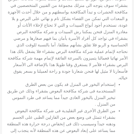
بشقراء سوف يتوجه الى منزلك مجموعة من الفنيين المتخصصين في
مكافحة الحشرات و تبدأ المكافحة بواسطتهم و من خلال أحدث الأجهزة
و المعدات التي تمكن من القضاء بشكل تام و نهائي على البرص و بلا
عودة، نستخدم أجود أنواع المبيدات و التي لا تحتاج لإخلاء الأثاث أو
مغادرة المنزل فنحن يمكننا رش المبيدات و شركة مكافحة البرص
بشقراء في تواجد كل أفراد الأسرة بأمان بما فيهم صغارها و مرضي
الحساسية و الربو فلا تقلق بشأنهم مطلقا، أما بالنسبة للوقت الذي
نحتاجه لإتمام عملية شركة مكافحة البرص بشقراء فلا يشغل بالك هذا
الأمر نهائيا فعمالنا يتميزون بالسرعة الفائقة لإتمام مهمة شركة مكافحة
البرص بشقراء فلأمر لا يستغرق وقتا طويلا هذا بالإضافة الى الأسعار
فأسعارنا لا مثيل لها فنحن شعارنا جودة و راحة لعميلنا و بسعر يفوق
خياله.
إستخدام البخور فى المنزل قد يكون من بعض الطرق
المستخدمة فى شركة مكافحة البعوض بشقراء وذلك عن طريق
تبخير المنزل بالبخور العادى جيداً مما يساعد فى طرد النموس
من المنزل .
من الطرق الأخرى غير التقليدية فى شركة مكافحة البعوض
بشقراء تتمثل فى وضع بعض من الفازلين الطبى على الجسم
ودهنه جيداً وسيسبب ذلك فى إنخفاض درجة حرارة هذه المنطقة
مما يساعد على إبعاد البعوض عن هذه المنطقة لأنه ينجذب إلى