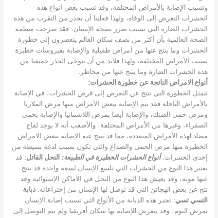
وتسبب الإصابة بالأمراض المختلفة، وقد تسبب بعض انواع هذه
الحشرات التعرض إلى الوفاه، ولهذا فعلينا أن نحذر من التقرب من هذه
الحشرات الضارة التي تسبب ضرر بصحة الإنسان، فقد صرحت منظمة
الصحة العالمية بأن أكثر من نصف سكان العالم يتعضرون إلى خطورة
الحشرات وما ينتج عنها من أمراض طفيلية والإصابة بفيروسات خطيرة
تسبب الأمراض المختلفة، ولهذا فلابد من أن نتوخى الحذر جميعنا من
هذه الحشرات الضارة وما ينتج عنها من مخاطر.
أنواع الامراض الناتجة عن خطورة الحشرات
:
تتمثل الخطورة التي تنتج عن التعرض إلى قرص الحشرات، في الإصابة
بالأمراض الناقلة فقد يتم الإصابة ببعض الأمراض منها مرض الملاريا
ومرض حمى الضنك، والإصابة أيضا بمرض اللاشمانيا والإصابة بحمى
الصفراء، وغيرها من الأمراض المختلفة، والأصعب أنه لا يوجد لقاح
مضاد لهذه الأمراض المتعددة، مما قد ينتج عنه الإصابة ببعض الامراض
الخطيرة منها مرض الحمى والصداع والتي تكون بسبب لدغة بسيطة من
إحدى الحشرات.
أنواع الحشرات الخطيرة في الطبيعة
:
النحل القاتل
: قد
يعتبر هذا النوع من الحشرات التي تلسع الإنسان لسعة واحدة قد ينتج
عنها موته، وقد يعيش هذا النوع من النحل في الأماكن الإستوائية وقد
نتج عن بعض الهجائن التي قد توصل لها الإنسان من إختراعاته.
ذبابة
التسي تسي
: تعتبر هذه الذبابة من الأنواع التي تسبب إصابة الإنسان
بمرض النوم، وقد يتعرض للإصابة بها سكان أفريقيا ولم يتم التوصل إلى