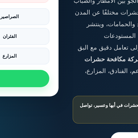
لجو بين الأمطار والضباب
شرات مختلفًا عن المدن
الصراصير
 والحمامات، وينتشر
 المستودعات
الفئران
إلى تعامل دقيق مع البق
المزارع
كة مكافحة حشرات
، الفنادق، المزارع،
لحشرات في أبها وعسير، تواصل