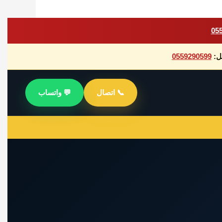
05
صل:
0559290599
📞 اتصال
💬 واتساب