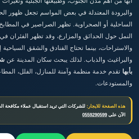
أبها من أهم مدن الجنوب، وطبيعتها الجبلية وتغيرات ا
والبرودة المعتدلة في بعض المواسم تجعل ظهور الح
الساحلية أو الصحراوية. تظهر الصراصير في المطابخ
النمل حول الحدائق والمزارع، وقد تظهر الفئران في
والاستراحات، بينما تحتاج الفنادق والشقق السياحية 
والبراغيث والذباب. لذلك يبحث سكان المدينة عن
شر
بأبها
تقدم خدمة منظمة وآمنة للمنازل، الفلل، المطاعم
والمستودعات.
هذه الصفحة للايجار:
للشركات التي تريد استقبال عملاء مكافحة ا
الآن على
0559290599