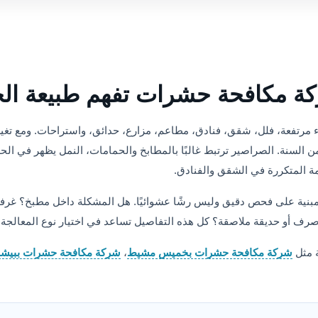
شركة مكافحة حشرات تفهم طبيعة ا
ياء مرتفعة، فلل، شقق، فنادق، مطاعم، مزارع، حدائق، واستراحات. ومع 
السنة. الصراصير ترتبط غالبًا بالمطابخ والحمامات، النمل يظهر في الح
امة المتكررة في الشقق والفنادق.
بنية على فحص دقيق وليس رشًا عشوائيًا. هل المشكلة داخل مطبخ؟ غر
رف أو حديقة ملاصقة؟ كل هذه التفاصيل تساعد في اختيار نوع المعالجة
ة مثل
شركة مكافحة حشرات بخميس مشيط
،
شركة مكافحة حشرات ببيشة