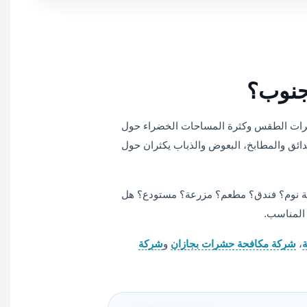
لجنوب؟
تغيرات الطقس وكثرة المساحات الخضراء حول
دائق والمطابخ، البعوض والذباب يكثران حول
فة نوم؟ فندق؟ مطعم؟ مزرعة؟ مستودع؟ هل
 المناسب.
،
شركة مكافحة حشرات بجازان
و
شركة