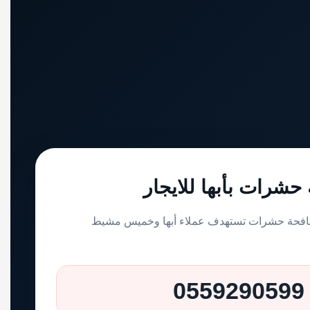
شرات بأبها للايجار
افحة حشرات تستهدف عملاء أبها وخميس مشيط
0559290599