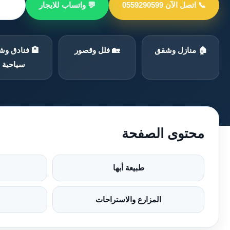
📞 اتصل الآن 0559290599
💬 واتساب للايجار
📍 م
🏠 منازل وشقق
🏡 فلل وقصور
🏨 فنادق و
سياحية
محتوى الصفحة
طبيعة أبها
المزارع والاستراحات