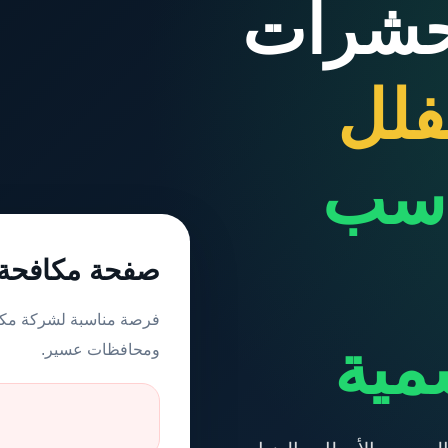
حشرات
فلل
اسب
صفحة مكافحة ح
فرصة مناسبة لشركة مك
مية
ومحافظات عسير.