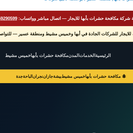
شركة مكافحة حشرات بأبها للايجار — اتصال مباشر وواتساب:
59290599
 للايجار للشركات الجادة في أبها وخميس مشيط ومنطقة عسير — للتوا
الرئيسية
الخدمات
المدن
مكافحة حشرات بأبها
خميس مشيط
🐜 مكافحة حشرات بأبها
خميس مشيط
بيشة
جازان
نجران
الباحة
جدة