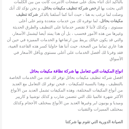
بالتأكيد أنك أثناء بحثك على صفحات الانترنت كانت من بين الكلمات
التي بحثت بها
ارخص شركة تنظيف مكيفات بحائل
، و نحن نؤكد لك أنك
وصلت لما ترغب به هنا ، حيث أننا كما أسلفنا بالذكر
شركة تنظيف
مكيفات بحائل
، لما نوفره لك من خدمات متعددة وتتم على أعلى
مستوى ، وكذلك لأننا لا تقتصر خدماتنا على التنظيف والطرق الحديثة
وغيرها من هذه الأمور فحسب ، بل أن هذا يمتد أيضا ليشمل الأسعار،
والتي قد يكون خيالك يربط بين ارتفاعها و الخدمات المميزة في حين أن
هذا عاري تماما من الصحة، حيث أننا هنا حاولنا كسر هذه القاعدة الغبية،
فقد وفرنا لك أفضل الخدمات على أعلى مستوى وبأقل الأسعار في
الأسواق
انواع المكيفات التي تتعامل بها شركة نظافة مكيفات بحائل
افضل شركة تنظيف مكيفات بحائل توفر لك عدد من الخدمات الخاصة
بالتنظيف ، وهذا بالنسبة للمكيفات ، فنحن نوفر لك التعامل مع العديد
من أنواع المكيفات المختلفة، وهذه المكيفات تشمل العديد من الأنواع
الأكثر شهرة عالميا تلك التي تتضمن شارب و كذلك توشيبا و كاريير
وميديا و يونيون اير وغيرها العديد من الأنواع بمختلف الأحجام وكذلك
بمختلف المميزات والتقنيات
الصيانة الدورية التي تقوم بها شركتنا