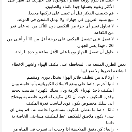
الأكثر وتقوم بغسلها جيدا بالماء والصابون.
قم بتجفيف الفلاتر قبل أن تعمل على تركيبها مجددا.
تتبع نسبة الفريون في جهازك ولا تهمل الشحن في الموعد.
لا تحاول تغيير أي جزء من التكييف دون التأكد من انه على قدر
من الكفاءة.
لا تعمل على تشغيل المكيف على درجة أقل من 16 أو أعلى من
26 ، فهذا يضر الجهاز.
حاول أن تفصل الجهاز يوميا على الأقل ساعة واحدة للراحة.
بعض الطرق المتبعة فى المحافظة على مكيف الهواء واشهر الاخطاء
الشائعه احذرها ولا تقع فيها
اولا لابد من تنظيف فلاتر الهواء بشكل دورى ومنتظم
ثانيا أحرص دائما على وضع الاسلاك الكهربائية بأنها ءامنة وبان
المكيف ياخذ الهرباء اللازمة وبأن سلك الكهرباء مناسب لحجم
وقدرة المكيف ، حيث أن لكل مكيف لة قدرة خاصة بة ويحتاج
الى سلك مخصوص يكون قوى ليناسب قدرة المكيف
ثالثا : دائما ما تعطى للمكيف مساحتى الخاصة بة ، قم بنقل اى
شىء يكون ملاصق للمكيف أعط للمكيف مساحتى الخاصة بة
دائما
رابعا : كن دقيق الملاحظة اذا وجدت اى تسرب فى المياه من