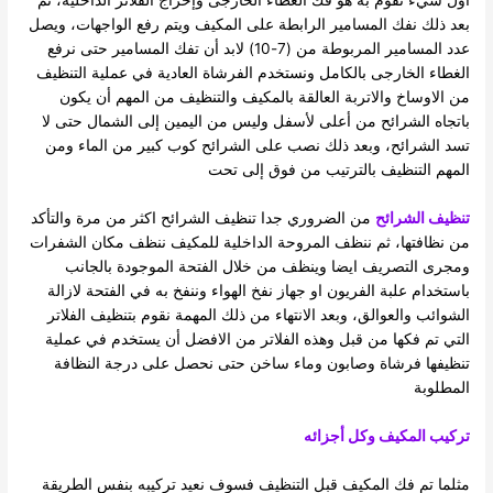
أول شيء نقوم به هو فك الغطاء الخارجى وإخراج الفلاتر الداخلية، ثم
بعد ذلك نفك المسامير الرابطة على المكيف ويتم رفع الواجهات، ويصل
عدد المسامير المربوطة من (7-10) لابد أن تفك المسامير حتى نرفع
الغطاء الخارجى بالكامل ونستخدم الفرشاة العادية في عملية التنظيف
من الاوساخ والاتربة العالقة بالمكيف والتنظيف من المهم أن يكون
باتجاه الشرائح من أعلى لأسفل وليس من اليمين إلى الشمال حتى لا
تسد الشرائح، وبعد ذلك نصب على الشرائح كوب كبير من الماء ومن
المهم التنظيف بالترتيب من فوق إلى تحت
تنظيف الشرائح
من الضروري جدا تنظيف الشرائح اكثر من مرة والتأكد
من نظافتها، ثم ننظف المروحة الداخلية للمكيف ننظف مكان الشفرات
ومجرى التصريف ايضا وينظف من خلال الفتحة الموجودة بالجانب
باستخدام علبة الفريون او جهاز نفخ الهواء وننفخ به في الفتحة لازالة
الشوائب والعوالق، وبعد الانتهاء من ذلك المهمة نقوم بتنظيف الفلاتر
التي تم فكها من قبل وهذه الفلاتر من الافضل أن يستخدم في عملية
تنظيفها فرشاة وصابون وماء ساخن حتى نحصل على درجة النظافة
المطلوبة
تركيب المكيف وكل أجزائه
مثلما تم فك المكيف قبل التنظيف فسوف نعيد تركيبه بنفس الطريقة