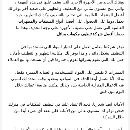
وهناك العديد من الأجهزة الأخرى التي يعتمد عليها في هذه المهمة ،
مستوى مثالي من التنظيف والتطهير
على صعيد أخر نوفر لك
والتي تتيح
أفضل المنتجات العالمية التي تختص بالتنظيف وكذلك التطهير، حيث
نعمل دوما على الحصول على أفضل أنواع المنظفات والمطهرات
العالمية التي تعمل على تنظيف الأجهزة على
وجه
التحديد، وهذا ما
يجعلنا
أفضل شركة تنظيف مكيفات بحائل
توفر شركتنا معامل تعمل على اختبار المواد التي نستخدمها في
التنظيف بشكل دائم ، و هذا يوفر لك امكانية التطهير و التنظيف بأمان،
حتى تلك التي نقوم بشرائها نقوم باختبارها قبل أن نستخدمها مع العملاء
المميزات لا تقتصر على المواد المستخدمة و العمالة المميزة فقط،
وذلك لأنا تشمل أيضا الدقة في المواعيد وتحديد وقت محدد لك لتنتهي
فيه الاعمال المنزلية الخاصة بك، وبذلك يمكنك متابعة أعمالك خلال
اليوم دون قلق
الأمانة ايضا شعارنا، فعند الاعتماد علينا في تنظيف المكيفات في منزلك
فنحن نوفر لك مستوى عالي من الأمانة فلن تفقد أي شيء أبدا من
خلال الشركة
وأخيرا وليس آخرا فالأسعار التي توفرها لك الشركة هي الأفضل ، أو