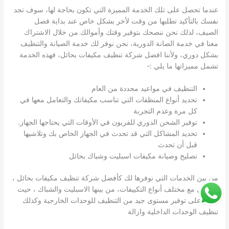
عندما تحصل على تلك الخدمة المميزة التي تكون بحاجة لها، سوف تجد
نفسك بالتأكيد تطلبها من وقت لأخر بشكل خاص عند بداية فصل
الصيف، لذلك نحن ننصحك بتوفير وقتك وأموالك من خلال الاشتراك
لك خدمة الصيانة والتنظيف
معنا في خدمة الصانة الدورية، نحن نوفر
بشكل دوري، ولأننا افضل شركة تنظيف مكيفات بحائل، فهذه الخدمة
تشمل مميزاتها ما يلي :-
التنظيف في مواعيد محددة من العام
تحديد أنواع المنظفات التي تناسب مكيفاتك والتعامل معها في
كل مرة وعدم التجربة
توفير الشحن الدوري للفريون في الأوقات التي يحتاجها الجهاز.
تحديد المشاكل التي قد تحدث في الجهاز الخاص بك وتلاشيها
قبل أن تحدث
تصليح وصيانة مكيفات اسبليت وشباك بحائل
من بين الخدمات التي نوفرها لك كأفضل شركة تنظيف مكيفات بحائل ،
التعامل مع مختلف أنواع التكييفات، من بينها الاسبليت والشباك ، حيث
نعمل على توفير مستوى جيد من التنظيف للوحدات الخارجية وكذلك
تنظيف الوحدات الداخلية وازالة