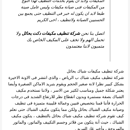
المكيفات ولابد ان يقوم بخدمات التنظيف لهذا النوع
من المكيفات فنى صيانة مكيفات وليس عامل صينة
طبعا لابد ان يكون له خبر فى التنظيف حتى يجمع بين
الحسنيين الصيانة ولاتنظيف ، اخى الكريم
اتصل بنا نحن
شركة تنظيف مكيفات دكت بحائل
ولا
تحمل الهم ولا تخف على المكيف الخاص بك
متميون لاننا معتمدون
شركة تنظيف مكيفات شباك بحائل
شركة تنظيف مكيف شباك ب الرياض ، والذى انتشر فى الاونة الاخيرة
بشكل كبيير نظرا لانة صغير الحجم ويقوم بتبريد الاماكن الصغيرة وأيضا
يعتبر شكلة جميل ومناسب لكثير من الاسر ، ولاننا نستخدم مكيف
الشباك بصفة مستمرة وبدون انقطاع نظر للارتفاع الشديد فى درجات
الحرارة فأننا قمنا بتخصيص فنيين وعمالة فليبينة متميزة فى تنظيف
وصيانة مكيف الشباك بحائل ولكن مما يتكون مكيف الشباك حتى نعلم
كيف تقوم شركة تنظيف مكيف شباك بحائل بالتنظيف ، يتكون مكيف
الشباك ، حيث أنة يتكون من فلاتر وجسم التكييف والماتور، والماتور
والمروحة ، وأخير غاز التبريد .