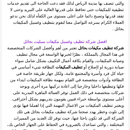
والتى تتصف بها مدينة الرياض لذلك فقد دعت الحاجة الى تقديم خدمات
تنظيفية للمكيفات حتى تحافظ على قدرتها العالية على التبريد وحتى لا
تفقد قدرتها وتصبح دائما على اعلى مستوى من الكفأه لذلك نحن ندعو
العملاء الكرام بسرعه التواصل معنا لنقوم بتنظيف وغسيل المكيفات
بحائل .
افضل شركة تنظيف وغسيل مكيفات سبليت بحائل
شركة تنظيف مكيفات بحائل
تعتبر من أهم وأفضل الشركات المتخصصة
في هذا المجال بالمملكة ، نظرًا لخبرتها الواسعة في مجال تنظيف
وصيانة المكيفات، والقيام بكافة أعمال التكييف بشكل شامل سواء
صيانة دورية او اإصلاح أو
تنظيف
المكيفات
النظافة شيء أساسي في
حياة كل فرد وأسرة والمجتمع عامة، ولكل جهاز طريقة خاصة في
النظافة وأدوات متخصصة في القيام بمهمة نظافة المكيفات ابتداء من
فكها وتنظيفها داخليا وخارجيا إلى اعادة تركيبها مرة أخرى ويوجد
شركات متخصصة في ذلك العمل توفر العمالة الماهرة المدربة على
أعلى مستوى بواسطة خبراء فنيين يقومون بتدريبهم بشكل أحترافى،
ويعتبر تنظيف المكيفات من الاعمال المهمة التي إذا اهملنا فيها تؤدى
إلى تلوث وخطر يهدد صحتنا شركة تنظيف مكيفات بحائل هي تلك
الشركة التي قد تكون باحثا عنها، حيث توفر لك العديد من المميزات
المختلفة ، والتي تساعدك بالضرورة في الحفاظ على الجهاز الخاص بك،