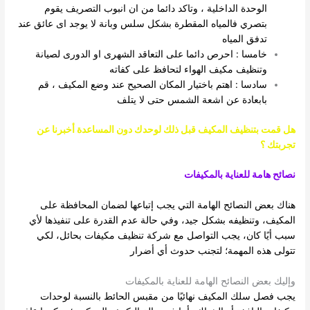
الوحدة الداخلية ، وتاكد دائما من ان انبوب التصريف يقوم
بتصري فالمياه المقطرة بشكل سلس وبانة لا يوجد اى عائق عند
تدفق المياه
خامسا : احرص دائما على التعاقد الشهرى او الدورى لصيانة
وتنظيف مكيف الهواء لتحافظ على كفاته
سادسا : اهتم باختيار المكان الصحيح عند وضع المكيف ، قم
بابعادة عن اشعة الشمس حتى لا يتلف
هل قمت بتنظيف المكيف قبل ذلك لوحدك دون المساعدة أخبرنا عن
تجربتك ؟
نصائح هامة للعناية بالمكيفات
هناك بعض النصائح الهامة التي يجب إتباعها لضمان المحافظة على
المكيف، وتنظيفه بشكل جيد، وفي حالة عدم القدرة على تنفيذها لأي
سبب أيًا كان، يجب التواصل مع شركة تنظيف مكيفات بحائل، لكي
تتولى هذه المهمة؛ لتجنب حدوث أي أضرار
وإليك بعض النصائح الهامة للعناية بالمكيفات
يجب فصل سلك المكيف نهائيًا من مقبس الحائط بالنسبة لوحدات