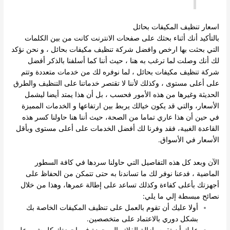
اسعار تنظيف المكيفات بحائل
بالتأكيد أنك أثناء بحثك على صفحات الانترنت كانت من بين الكلمات
التي بحثت بها ارخص وافضل شركة تنظيف مكيفات بحائل ، و نحن نؤكد
لك أنك وصلت لما ترغب به هنا ، حيث أننا كما أسلفنا بالذكر أفضل
شركة تنظيف مكيفات بحائل ، لما نوفره لك من خدمات متعددة وتتم
على أعلى مستوى ، وكذلك لأننا لا تقتصر خدماتنا على التنظيف والطرق
الحديثة وغيرها من هذه الأمور فحسب ، بل أن هذا يمتد أيضا ليشمل
الأسعار، والتي قد يكون خيالك يربط بين ارتفاعها و الخدمات المميزة
في حين أن هذا عاري تماما من الصحة، حيث أننا هنا حاولنا كسر هذه
القاعدة الغبية، فقد وفرنا لك أفضل الخدمات على أعلى مستوى وبأقل
الأسعار في الأسواق.
الآن وبعد كل هذه التفاصيل التي حاولنا سردها في كافة السطور
الماضية ، فدعنا نوفر لك ما تساندنا به حتى تتمكن من الحفاظ على
أجهزتك بأعلى كفاءة وكذلك تساعد على إطالة عمرها، وهذا من خلال
نصائح مبسطة إلي ما يلي:
أولا عليك أن تقوم بالعمل على تنظيف المكيفات الخاصة بك
بشكل دوري بالاعتماد على متخصصين.
عليك أن تقوم بإزالة الفلاتر الموجودة في اجهزتك كل شهر على