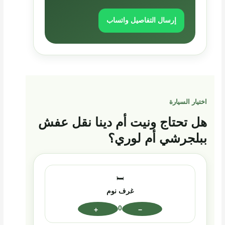
إرسال التفاصيل واتساب
اختيار السيارة
هل تحتاج ونيت أم دينا نقل عفش
ببلجرشي أم لوري؟
🛏️
غرف نوم
0
+
−