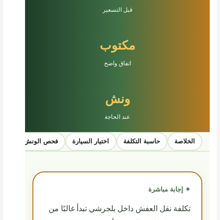
قبل التسعير
مكتوب
اتفاق واضح
ونش
عند الحاجة
الخلاصة
حاسبة التكلفة
اختيار السيارة
فحص الونش
الخ
✦ إجابة مباشرة
تكلفة نقل العفش داخل بلجرشي تبدأ غالبًا من