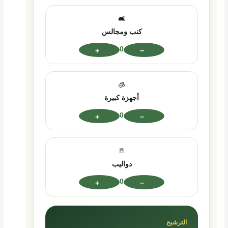
🛋️
كنب ومجالس
0
+
−
🧊
أجهزة كبيرة
0
+
−
🚪
دواليب
0
+
−
الترشيح