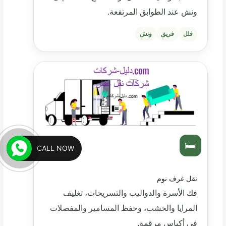
ونش عند الطوابق المرتفعة.
فلل
فريق
ونش
🛏️
CALL NOW
نقل غرف نوم
فك الأسرة والدواليب والتسريحات، تغليف
المرايا والخشب، وحفظ المسامير والمفصلات
في أكياس مرقمة.