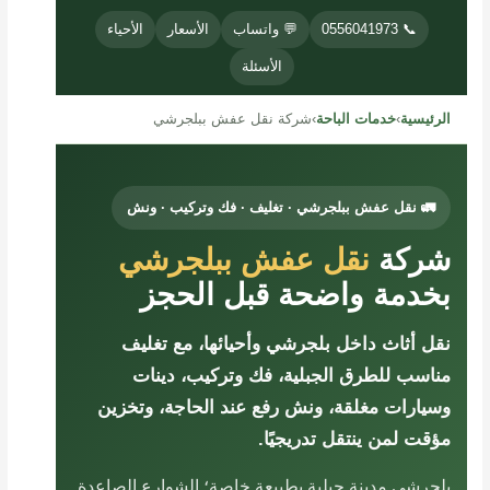
📞 0556041973
💬 واتساب
الأسعار
الأحياء
الأسئلة
الرئيسية
›
خدمات الباحة
›
شركة نقل عفش ببلجرشي
🚛 نقل عفش ببلجرشي · تغليف · فك وتركيب · ونش
شركة
نقل عفش ببلجرشي
بخدمة واضحة قبل الحجز
نقل أثاث داخل بلجرشي وأحيائها، مع تغليف
مناسب للطرق الجبلية، فك وتركيب، دينات
وسيارات مغلقة، ونش رفع عند الحاجة، وتخزين
مؤقت لمن ينتقل تدريجيًا.
بلجرشي مدينة جبلية بطبيعة خاصة؛ الشوارع الصاعدة