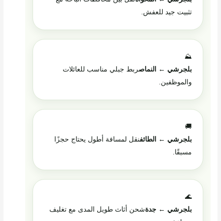
تثبيت جيد للعفش.
⛰️
بلجرشي ← النماص
ربط جبلي مناسب للعائلات
والموظفين.
🚚
بلجرشي ← الطائف
نقل لمسافة أطول يحتاج حجزًا
مسبقًا.
🌊
بلجرشي ← جدة
شحن أثاث طويل المدى مع تغليف