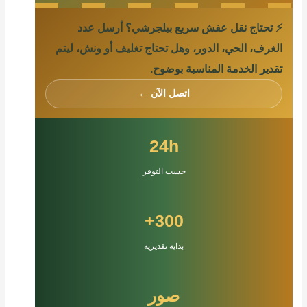
⚡ تحتاج نقل عفش سريع ببلجرشي؟ أرسل عدد
الغرف، الحي، الدور، وهل تحتاج تغليف أو ونش، ليتم
تقدير الخدمة المناسبة بوضوح.
اتصل الآن ←
24h
حسب التوفر
300+
بداية تقديرية
صور