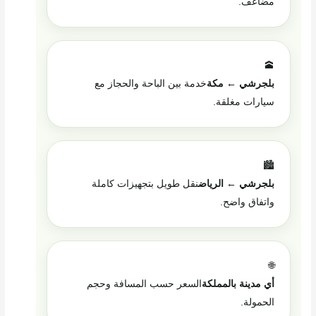
مضاعف.
🕋
بلجرشي ← مكة
خدمة بين الباحة والحجاز مع
سيارات مغلقة.
🏙️
بلجرشي ← الرياض
نقل طويل بتجهيزات كاملة
واتفاق واضح.
🌐
أي مدينة بالمملكة
السعر حسب المسافة وحجم
الحمولة.