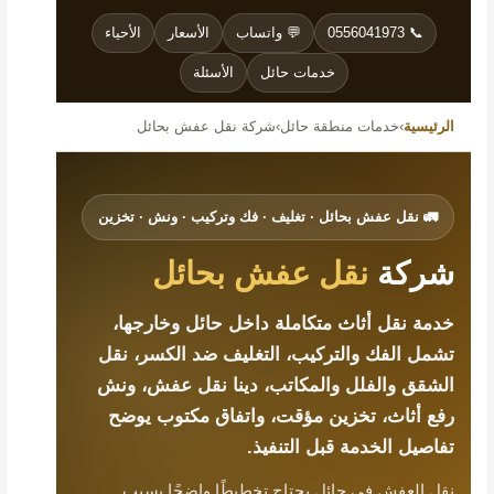
📞 0556041973
💬 واتساب
الأسعار
الأحياء
خدمات حائل
الأسئلة
الرئيسية
›
خدمات منطقة حائل
›
شركة نقل عفش بحائل
🚛 نقل عفش بحائل · تغليف · فك وتركيب · ونش · تخزين
شركة
نقل عفش بحائل
خدمة نقل أثاث متكاملة داخل حائل وخارجها،
تشمل الفك والتركيب، التغليف ضد الكسر، نقل
الشقق والفلل والمكاتب، دينا نقل عفش، ونش
رفع أثاث، تخزين مؤقت، واتفاق مكتوب يوضح
تفاصيل الخدمة قبل التنفيذ.
نقل العفش في حائل يحتاج تخطيطًا واضحًا بسبب