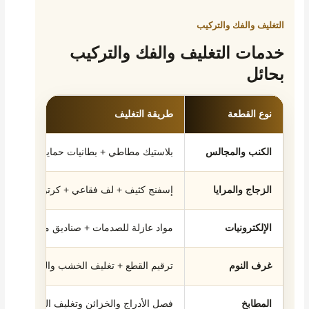
التغليف والفك والتركيب
خدمات التغليف والفك والتركيب
بحائل
نوع القطعة
طريقة التغليف
الكنب والمجالس
بلاستيك مطاطي + بطانيات حماية
الزجاج والمرايا
إسفنج كثيف + لف فقاعي + كرتون مقوى
الإلكترونيات
مواد عازلة للصدمات + صناديق مخصصة
غرف النوم
ترقيم القطع + تغليف الخشب والمرايا
المطابخ
فصل الأدراج والخزائن وتغليف الزجاجيات