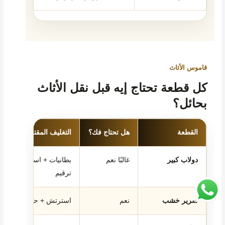
قاموس الأثاث
كل قطعة تحتاج إيه قبل نقل الأثاث
بحائل؟
القطعة
هل تحتاج فك؟
التغليف المقترح
دولاب كبير
غالبًا نعم
بطانيات + استرتش +
ترقيم
سرير خشب
نعم
استرتش + حماية زوايا