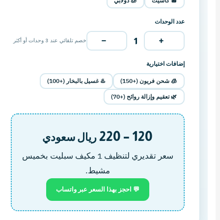
🔲 كاسيت
🧊 دولابي
عدد الوحدات
−
+
1
خصم تلقائي عند 3 وحدات أو أكثر
إضافات اختيارية
🧊 شحن فريون (+150)
♨️ غسيل بالبخار (+100)
🌿 تعقيم وإزالة روائح (+70)
120 – 220
ريال سعودي
سعر تقديري لتنظيف 1 مكيف سبليت بخميس
مشيط.
💬 احجز بهذا السعر عبر واتساب