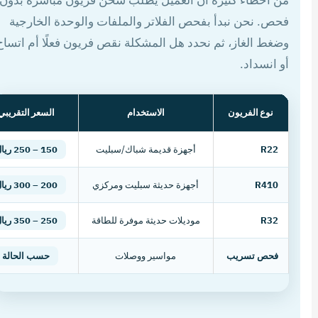
من أخطاء كثيرة أن العميل يطلب شحن فريون مباشرة بدون
فحص. نحن نبدأ بفحص الفلاتر والملفات والوحدة الخارجية
وضغط الغاز، ثم نحدد هل المشكلة نقص فريون فعلًا أم اتساخ
أو انسداد.
نوع الفريون
الاستخدام
السعر التقريبي
R22
أجهزة قديمة شباك/سبليت
150 – 250 ريال
R410
أجهزة حديثة سبليت ومركزي
200 – 300 ريال
R32
موديلات حديثة موفرة للطاقة
250 – 350 ريال
فحص تسريب
مواسير ووصلات
حسب الحالة