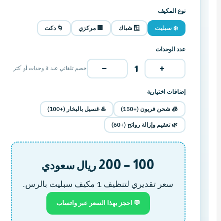
نوع المكيف
❄️ سبليت
🪟 شباك
🏢 مركزي
🌀 دكت
عدد الوحدات
−
+
1
خصم تلقائي عند 3 وحدات أو أكثر
إضافات اختيارية
🧊 شحن فريون (+150)
♨️ غسيل بالبخار (+100)
🌿 تعقيم وإزالة روائح (+60)
100 – 200
ريال سعودي
سعر تقديري لتنظيف 1 مكيف سبليت بالرس.
💬 احجز بهذا السعر عبر واتساب