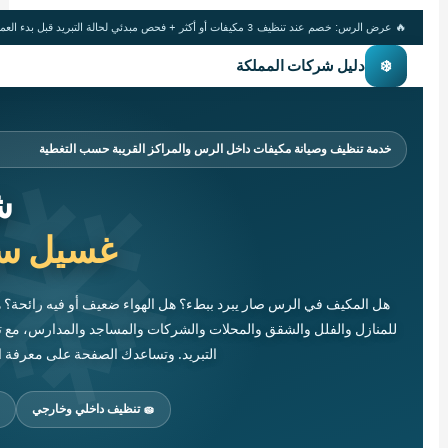
🔥 عرض الرس: خصم عند تنظيف 3 مكيفات أو أكثر + فحص مبدئي لحالة التبريد قبل بدء العمل
❄️
دليل شركات المملكة
خدمة تنظيف وصيانة مكيفات داخل الرس والمراكز القريبة حسب التغطية
ش
غسيل سب
هل المكيف في الرس صار يبرد ببطء؟ هل الهواء ضعيف أو فيه رائحة؟
للمنازل والفلل والشقق والمحلات والشركات والمساجد والمدارس، مع 
التبريد. وتساعدك الصفحة على معرفة ا
🧽 تنظيف داخلي وخارجي