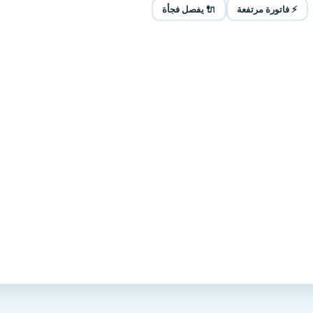
⚡ فاتورة مرتفعة
🔌 يفصل فجأة