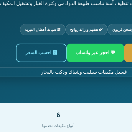
تنظيف آمنة تناسب طبيعة الدوادمي وكثرة الغبار وتشغيل المكيف 
شحن فريون
🌿 تعقيم وإزالة روائح
🛠️ صيانة أعطال التبريد
💬 احجز عبر واتساب
🧮 احسب السعر
6
أنواع مكيفات نخدمها