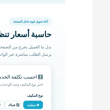
أداة تحويل قوية داخل الصفحة
كيفات بالدوادمي
ب النوع والعدد والإضافات، ثم
 الطلب مباشرة عبر الواتساب.
 احسب تكلفة الخدمة
تظهر لك تكلفة تقديرية للحجز.
نوع المكيف
ي
🪟 شباك
❄️ سبليت