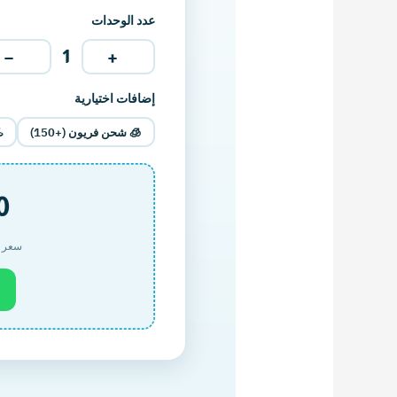
عدد الوحدات
−
+
1
إضافات اختيارية
🧊 شحن فريون (+150)
♨
200
سعر تقديري