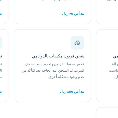
يبدأ من 70 ريال
يبد
🧊
مي
شحن فريون مكيفات بالدوادمي
تع
الة
فحص ضغط الفريون وتحديد سبب ضعف
تع
مناسب
التبريد، ثم الشحن عند الحاجة بعد التأكد من
ال
ل.
عدم وجود مشكلة أخرى.
نق
يبدأ من 150 ريال
يبد