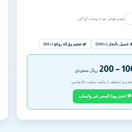
خصم تلقائي عند 3 وحدات أو أكثر
️ غسيل بالبخار (+100)
🌿 تعقيم وإزالة روائح (+60)
100 – 
ريال سعودي
 لتنظيف 1 مكيف سبليت بالدوادمي.
💬 احجز بهذا السعر عبر واتساب