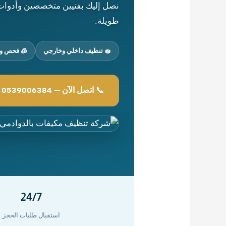
نصل إليك بفنيين متخصصين وأدوات 
طويلة.
🧽 تنظيف داخلي وخارجي
🧊 فحص و
📞 اتصل الآن — 0539006384
24/7
استقبال طلبات الحجز