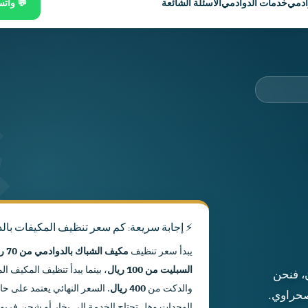
ادمي
خدمات الدوادمي
الأسئلة الشائعة
💬 وات
⚡ إجابة سريعة: كم سعر تنظيف المكيفات بال
يبدأ سعر تنظيف
مكيف الشباك بالدوادمي من 70 ريالًا
السبليت من 100 ريال
، بينما يبدأ تنظيف المكيف 
، فنحن
والدكت من
400 ريال
. السعر النهائي يعتمد على حا
صحراوي.
الوحدات وهل تحتاج الخدمة إلى بخار أو شحن فريون