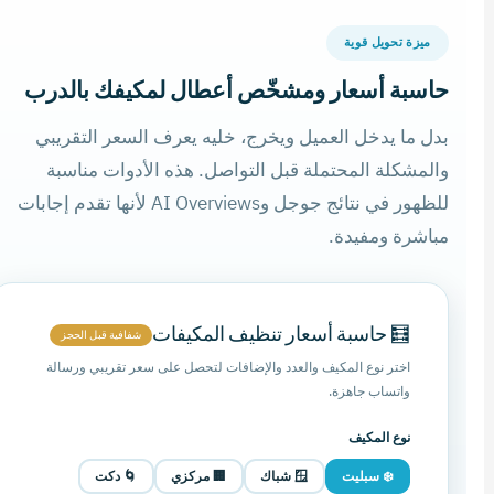
ميزة تحويل قوية
حاسبة أسعار ومشخّص أعطال لمكيفك بالدرب
بدل ما يدخل العميل ويخرج، خليه يعرف السعر التقريبي
والمشكلة المحتملة قبل التواصل. هذه الأدوات مناسبة
للظهور في نتائج جوجل وAI Overviews لأنها تقدم إجابات
مباشرة ومفيدة.
🧮 حاسبة أسعار تنظيف المكيفات
شفافية قبل الحجز
اختر نوع المكيف والعدد والإضافات لتحصل على سعر تقريبي ورسالة
واتساب جاهزة.
نوع المكيف
❄️ سبليت
🪟 شباك
🏢 مركزي
🌀 دكت