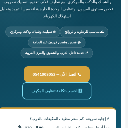
والشباك والدكت والمركزي، مع تنظيف فلاتر، تعقيم، تسليك تصريف،
فحص مستوى الفريون، وتنظيف الوحدة الخارجية لتحسين التبريد وتقليل
استهلاك الكهرباء.
🌊 مناسب للرطوبة والروائح
❄️ سبليت وشباك ودكت ومركزي
🧊 فحص وشحن فريون عند الحاجة
📍 خدمة داخل الدرب والشقيق والقرى القريبة
📞 اتصل الآن — 0541008053
🧮 احسب تكلفة تنظيف المكيف
⚡ إجابة سريعة: كم سعر تنظيف المكيفات بالدرب؟
تبدأ أسعار تنظيف مكيف الشباك بالدرب من
90 إلى 120 ريالًا
،