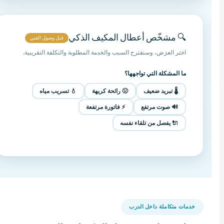
🔍 مشخّص أعطال المكيف الذكي
قبل وصول الفني
اختر العرَض، وسنقترح السبب والخدمة المطلوبة والتكلفة التقريبية.
ما المشكلة التي تواجهها؟
🌡️ تبريد ضعيف
🤢 رائحة كريهة
💧 تسريب مياه
🔊 صوت مرتفع
⚡ فاتورة مرتفعة
🔌 يفصل من تلقاء نفسه
خدمات متكاملة داخل الدرب