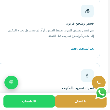
🧊
فحص وشحن فريون
يتم فحص مستوى التبريد وضغط الفريون أولًا، ثم تحديد هل يحتاج المكيف
إلى شحن أو إصلاح تسريب قبل التعبئة.
بعد التشخيص فقط
💧
💬
📞
تسليك تصريف المكيف
إذا كان المكيف ينقط ماء من الوحدة الداخلية، فقد يكون مجرى التصريف
مسدودًا ويحتاج تنظيفًا وتسليكًا.
📞 اتصال
💬 واتساب