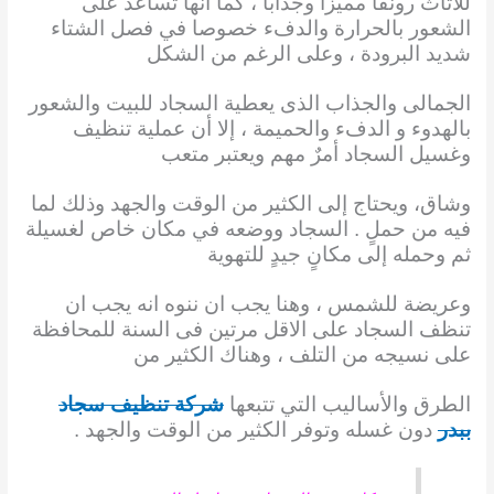
للأثاث رونقًا مميزا
وجذابا ، كما أنها تساعدُ على
الشعور بالحرارة والدفء خصوصا في فصل الشتاء
شديد البرودة ، وعلى
الرغم من الشكل
الجمالى والجذاب الذى يعطية السجاد للبيت والشعور
بالهدوء و الدفء والحميمة ، إلا أن
عملية تنظيف
وغسيل السجاد أمرٌ مهم ويعتبر متعب
وشاق، ويحتاج إلى الكثير من الوقت والجهد وذلك
لما
فيه من حملٍ . السجاد ووضعه في مكان خاص لغسيلة
ثم وحمله إلى مكانٍ جيدٍ للتهوية
وعريضة
للشمس ، وهنا يجب ان ننوه انه يجب ان
تنظف السجاد على الاقل مرتين فى السنة للمحافظة
على
نسيجه من التلف ، وهناك الكثير من
الطرق والأساليب التي تتبعها
شركة تنظيف سجاد
ببدر
دون
غسله وتوفر الكثير من الوقت والجهد .