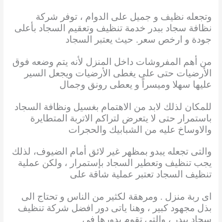
وتجعله نظيف و جميل على الدوام ، توفر شركة
نظافة سجاد ببدر خدمة تنظيف وتعقيم السجاد بأعلى
جودة و ارخص سعر. حيث يعتبر السجاد
من أهم المفروشات داخل المنزل لأنه يتم وضعه فوق
الأرضيات حتى على يغطى الأرضيات ويجعل السير
عليها سهلا وميسراً و يعطى رونق وجمال
للمكان لذلك لابد من الاهتمام بغسيل ونظافة السجاد
باستمرار حتى لا يتعرض لتراكم الاتربة المتطايرة
والاوساخ عليه من الشبابيك والحجرات
والتى تجعله يبدو بمظهر غير لائق أمام الضيوف، لذلك
يجب تنظيف وتعطير السجاد بإستمرار ، ولكن عملية
تنظيف السجاد تعتبر عملية شاقة على
اى ربة منزل . ومرهقة
لكثير من الناس و تحتاج الى
بذل مجهود كبير ، وهنا ياتى دور افضل شركة تنظيف
سجاد ببدر ، والتى تقوم بدورها في