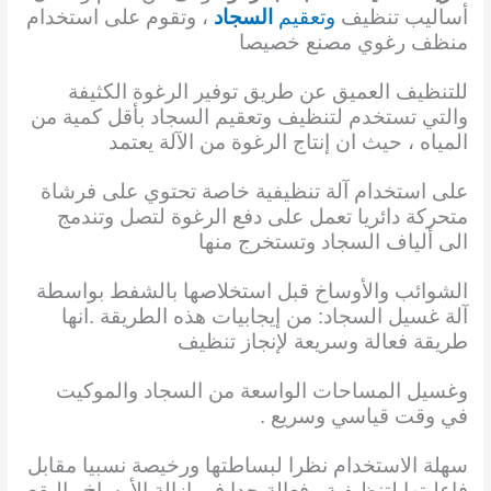
أساليب تنظيف
وتعقيم
السجاد
، وتقوم على استخدام
منظف رغوي مصنع خصيصا
للتنظيف العميق عن طريق توفير الرغوة الكثيفة
والتي تستخدم لتنظيف وتعقيم السجاد بأقل كمية من
المياه ، حيث ان إنتاج الرغوة من الآلة يعتمد
على استخدام آلة تنظيفية خاصة تحتوي على فرشاة
متحركة دائريا تعمل على دفع الرغوة لتصل وتندمج
الى ألياف السجاد وتستخرج منها
الشوائب والأوساخ قبل استخلاصها بالشفط بواسطة
آلة غسيل السجاد: من إيجابيات هذه الطريقة .انها
طريقة فعالة وسريعة لإنجاز تنظيف
وغسيل المساحات الواسعة من السجاد والموكيت
في وقت قياسي وسريع .
سهلة الاستخدام نظرا لبساطتها ورخيصة نسبيا مقابل
فاعليتها لتنظيفية . فعالة جدا في إزالة الأوساخ والبقع