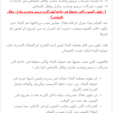
3- ما تقدمه شركات ترميم وتجديد منازل وفلل بالنماص من خدمات؟
4- عيوب شركات ترميم وتجديد منازل وفلل بالنماص.
1- ماهى العيوب التى تجعلنا فى حاجة لشركات ترميم وتجديد منازل وفلل
بالنماص؟
عند القيام ببناء منزل او فلة هناك معايير يجب مراعاتها عند البناء حتى
يكون عالى الجودة وتجنب حدوث اى اضرار به من شروخ أو كسور او
غيرها.
فقد يكون من قام بعملية البناء ليس لدية الخبرة او العمالة المدربة على
عملية البناء لذلك تحدث الخسائر.
فالعيوب التي يجب تجنبها عند عملية البناء والتى تجعلنا فى حاجة الى
شركات ترميم وتجديد منازل وفلل بالنماص كما يلى:-
ان يقوم بعملية البناء عمالة غير مدربة وليس لديها خبرة فى
عملية البناء، من حيث خلط الاسمنت والرمل وكفائة تحمل
التربة لعدد الأدوار.
ان تكون هناك تسريبات مياة داخل التربة تحدث شروخ فى
المبنى بعد مده من الوقت.
الخزانات التى تكون بجانب المبنى او فى الاعلى مما تسبب
انتفاخ للمبنى من كثرة تسرب المياه.