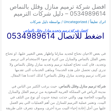
افضل شركة ترميم منازل وفلل بالنماص
0534989614 – دليل شركات الترميم
اترك تعليقاً
/
Uncategorized
/ بواسطة
دليل شركات
افضل شركة ترميم وتجديد منازل وفلل بالنماص
اضغط للاتصال 0534989614
فى بعض الاحيان نحتاج لتجديد منازلنا واظهار بعض التغيير عليها، او تحتاج
بعض الفلل بالنماص والمنازل من كثرة او سوء الاستخدام الى ترميم
وتجديد، فان كنت تحتاج لعملية ترميم وتجديد منازل وفلل بالنماص ولا
تدرى كيف تحصل على هذه الخدمة؟ وماهى الخدمات التى تقدمها
شركات ترميم وتجديد منازل وفلل بالنماص؟ لذلك اعددنا هذا المقال.
شركة ترميم منازل وفلل بالنماص
، حيث يرغب الكثير من الناس في
مدينة الرياض في المملكة العربية السعودية من ترميم الفلل والمنازل
والبيوت الخاصة بهم، والتي حدثت نتيجة حدوث أي نوع من التلف في
البيت، وتعتبر عملية الترميم للمنازل من أهم العمليات التي يتم العمل
عليها من أجل إعادة إحياء البيت مرة أخرى، وسوف نتعرف على طريقة