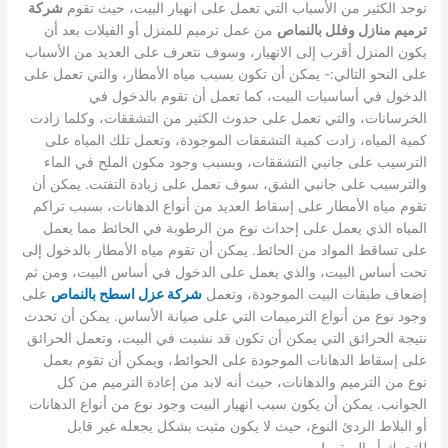
توجد الكثير من الأسباب التي تعمل على انهيار البيت، حيث تقوم
شركة
ترميم منازل وفلل بالنماص
من عمل ترميم للمنزل أو الفيلات بعد أن
يكون المنزل أقرب إلى الانهيار، وسوف نتعرف على العديد من الأسباب
على النحو التالي:-
يمكن أن تكون بسبب مياه الأمطار، والتي تعمل على
الدخول في أساسيات البيت، كما تعمل أن تقوم بالدخول في
الخرسانات، والتي تعمل على حدوث الكثير من التشققات، وكلما زادت
كمية المياه، زادت كمية التشققات الموجودة، وتعمل تلك المياه على
الترسيب على جانبي التشققات، وبسبب وجود مكون الملح في الماء
والترسيب على جانبي الشق، سوف تعمل على زيادة التفتت.
يمكن أن
تقوم مياه الأمطار على إسقاط العديد من أنواع الدهانات، بسبب تراكم
المياه الذي يعمل على إحداث نوع من الرطوبة في الحائط مما يعمل
على تساقط المواد من الحائط.
يمكن أن تقوم مياه الأمطار بالدخول إلى
تحت أساس البيت، والذي يعمل على الدخول في أساس البيت، ومن ثم
إضعاف طبقات البيت الموجودة، وتعمل
شركة عزل اسطح بالنماص
على
وجود نوع من أنواع الترميمات التي على صيانة الأساس.
يمكن أن تحدث
نتيجة الحرائق التي يمكن أن تكون قد نشبت في البيت، وتعمل الحرائق
على إسقاط الدهانات الموجودة على الحوائط، ويمكن أن تقوم بعمل
نوع من الترميم والدهانات، حيث أنه لابد من إعادة الترميم من كل
الجوانب.
يمكن أن يكون سبب انهيار البيت وجود نوع من أنواع الدهانات
أو البلاط الردئ النوع، حيث لا يكون مثبت بشكل يجعله غير قابل
للتحرك أو السقوط.