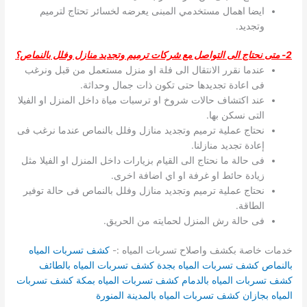
ايضا اهمال مستخدمي المبنى يعرضه لخسائر تحتاج لترميم
وتجديد.
2- متى نحتاج الى التواصل مع شركات ترميم وتجديد منازل وفلل بالنماص؟
عندما نقرر الانتقال الى فلة او منزل مستعمل من قبل ونرغب
فى اعادة تجديدها حتى تكون ذات جمال وحداثة.
عند اكتشاف حالات شروخ او ترسبات مياة داخل المنزل او الفيلا
التى نسكن بها.
نحتاج عملية ترميم وتجديد منازل وفلل بالنماص عندما نرغب فى
إعادة تجديد منازلنا.
فى حالة ما نحتاج الى القيام بزيارات داخل المنزل او الفيلا مثل
زيادة حائط او غرفة او اي اضافة اخرى.
نحتاج عملية ترميم وتجديد منازل وفلل بالنماص فى حالة توفير
الطاقة.
فى حالة رش المنزل لحمايته من الحريق.
خدمات خاصة بكشف واصلاح تسربات المياه :-
كشف تسربات المياه
بالنماص
كشف تسربات المياه بجدة
كشف تسربات المياه بالطائف
كشف تسربات المياه بالدمام
كشف تسربات المياه بمكة
كشف تسربات
المياه بجازان
كشف تسربات المياه بالمدينة المنورة