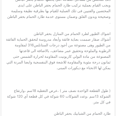
ويجب القيام بعملية تركيب طارد الحمام بحفر الباطن على ايدى
المختصين والفنيين فى تلك العملية للقيام بها بطرقية نظيفة وسليمة
وصحيحة وبدون القلق وضمان مستوى خدمة طارد الحمام بحفر الباطن
.
اشواك الطيور لطرد الحمام من المنازل بحفر الباطن
أشواك صقار صممت بعناية فائقة وأبعاد مدروسة لتحقق الحماية الفائقة
من الطيور وهى مصنوعة من أجود درجات الستانلس316 لمقاومة
الرطوبة والملوحة وتحقيق عمر مضاعف، بالاضافة الى قاعدتها
المصنوعة من مادة البولي كاربونيت المقاومة لحرارة الشمس حتى
ثمانون درجة مئوية والمقاومة للاشعة فوق البنفسجية وايضا المرنة التي
يمكن لها الانحناء مع ديكورات المبنى.
( طول القطعة الواحدة نصف متر ) ،عرض التغطية 18سم ،وارتفاع
الشوكة 13سم ،وعدد الشوكات 60 شوكة في كل قطعة أي 120 شوكة
في كل متر.
طارد الحمام من الشبابيك بحفر الباطن