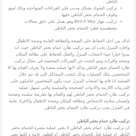
الباطن .
تركيب الشوك بشكل مدبب على الفراغات المتواجدة وذلك لمنع
وقوف الحمام بحفر الباطن عليها .
تركيب جهاز Bird A Way وهو يعمل على خلق مجالات
مغنطيسية لطرد الحمام بحفر الباطن .
لذلك من اجل الحفاظ على الصحة والنظافة العامة وصحة الاطفال
وافارد المنزل يجب ان يتم تركيب طارد حمام بحفر الباطن حيث انه
يبدوا خيارا جيدا لاصحاب المنزل والفلل للحفاظ على نظافة المكان
وصحة وافراده ويتم البحث عن الشركات المختصة فى مجال تركيب
طارد الحمام بحفر الباطن وذلك لانها عملية صعبة ولا يعرف القيام بها الا
المتختصين بتلك العمليات وذلك لتجنب المشاكل التى قد تتم خلال
العملية اذا قام بها اصحاب المنزل حيث يكون المختصين حاصلون على
التدريبات اللازمة والادوات الصحيحة والسليمة والتى تسهل عملية
تركيب طارد الحمام بحفر الباطن لهم والقيام بها بطريقة سليمة وصحية
ولضمان سلامة الاشخاص ونظافة المكان وصحة الاطفال والافراد عامة
فى المنزل يجب تركيب طارد الحمام بحفر الباطن .
تركيب طارد حمام بحفر الباطن
ان تركيب طارد حمام بحفر الباطن لا يعتبر عملية مضرة للحمام بحفر
الباطن او عملية قتل للحمام بحفر الباطن او للطيور عامة و لكنها تعتبر