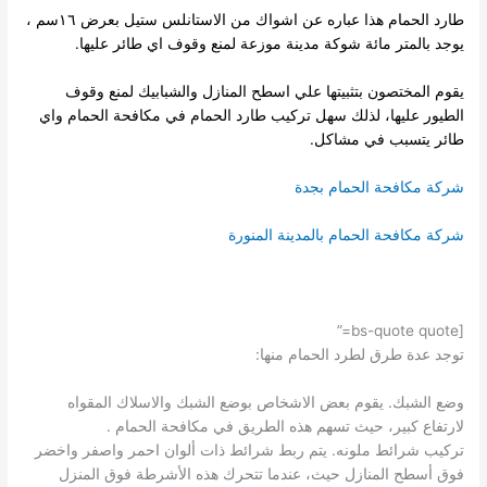
طارد الحمام هذا عباره عن اشواك من الاستانلس ستيل بعرض ١٦سم ،
يوجد بالمتر مائة شوكة مدينة موزعة لمنع وقوف اي طائر عليها.
يقوم المختصون بتثبيتها علي اسطح المنازل والشبابيك لمنع وقوف
الطيور عليها، لذلك سهل تركيب طارد الحمام في مكافحة الحمام واي
طائر يتسبب في مشاكل.
شركة مكافحة الحمام بجدة
شركة مكافحة الحمام بالمدينة المنورة
[bs-quote quote=”
توجد عدة طرق لطرد الحمام منها:
وضع الشبك. يقوم بعض الاشخاص بوضع الشبك والاسلاك المقواه
لارتفاع كبير، حيث تسهم هذه الطريق في مكافحة الحمام .
تركيب شرائط ملونه. يتم ربط شرائط ذات ألوان احمر واصفر واخضر
فوق أسطح المنازل حيث، عندما تتحرك هذه الأشرطة فوق المنزل