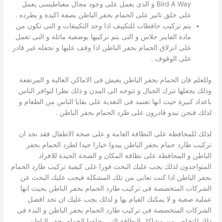
Bird A Way و الذى يعمل على وجود مجال مغناطيسى يعمل
على خلق تاثير على الحمام بحفر الباطن بصفة اكيدة و يطرده .
يتم تركيب حافظات للتكييف اذا وجد التكييفات و التى تكون من
مادة الفايبر جلاس و التى يتم تركيبها بوضعية مائلة و التى تعمل
على انزلاق الحمام بحفر الباطن اذا وقف عليها و تجعله غير قادر
على الوقوف .
وللعلم فان الحمام بحفر الباطن يعيش فى الاماكن العالية و المرتفعة
وذلك يجعلها تترك الجبال و تتوجه الى المدن و ذلك نظرا لتوافر الناس
باعداد كبيرة حيث انها تعتمد فى التغذية على بقايا الناس من الطعام و
لذلك فنحن نبدو قادرون على طرد الحمام بحفر الباطن .
لذلك للمحافظة على النظافة العامة و على صحة الاطفال فقد نجد ان
تركيب طارد حمام بحفر الباطن يبدوا خيارا جيدا لطرد الحمام بحفر
الباطن و المحافظة على نظافة المكان و الصحة الجيدة للافراد
المتواجدون لذلك يجب عليك البحث فورا على كيفية تركيب طارد الحمام
بحفر الباطن اذا كنت تعانى من تلك المشكلة فيجب عليك البحث عن
الشركات المتخصصة فى تركيب طارد الحمام بحفر الباطن بحيث انها
عملية صعبة و لا يمكنك القيام بها و لذلك يجب عليك ان تجد افضل
الشركات المتخصصة فى تركيب طارد الحمام بحفر الباطن و البدء فى
ذلك للتخلص من مشاكل النظافة التى يخلفها الحمام بحفر الباطن