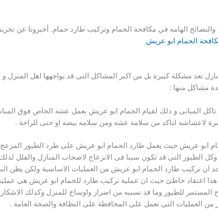
ق والنصائح الهامه في مكافحة الحمام وتركيب طارد حمام. أخبرونا عن تج
افحة الحمام ابو عريش
زل تعد مشكلة كبيرة بل من اكبر المشاكل التى قد يواجهها اهل المنزل و
ة مشاكل منها :
تاكل المبانى و ذلك لقيام الحمام ابو عريش بعمل عشه الخاص فوق المبان
رة لاعشاشه لتاكد من سلامه عشه ومن سلامه بيضه او حتى للراحة .
ابو عريش حيث يعمل طارد الحمام ابو عريش على طرد الطيور المزعج وال
ن وكل الطيور التى قد تكون سببا فى الانزعاج لاصحاب المنازل والفلل لذ
 ان تركيب طارد الحمام ابو عريش من العمليات الاساسية ولكن يظن البعض 
هذا اعتقاد خاطئ حيث ان عملية تركيب طارد للحمام ابو عريش هى عملية 
اج المستمر للطيور وما قد تسببه من اضرار واوساخ للمنزل وكذلك الاشكار
 من العمليات التى تعمل على المحافظة على النظافة والصحة العامة .