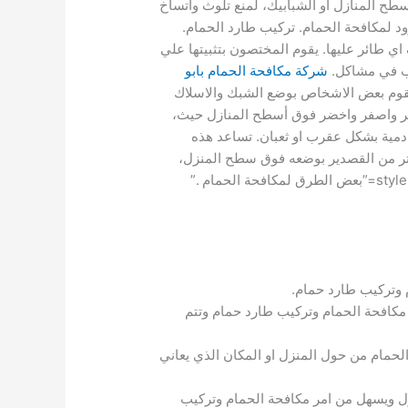
طح المنازل او الشبابيك، لمنع تلوث واتساخ
ود لمكافحة الحمام. تركيب طارد الحمام.
كة مدينة موزعة لمنع وقوف اي طائر عليها. يقوم المختصون بتثبيتها علي
بب في مشاكل.
شركة مكافحة الحمام بابو
لشبك. يقوم بعض الاشخاص بوضع الشبك والاسلاك
حمر واصفر واخضر فوق أسطح المنازل حيث،
دمية بشكل عقرب او ثعبان. تساعد هذه
تر من القصدير بوضعه فوق سطح المنزل،
حيث عندما يصطدم الهواء بالتقدير يصدر صوتا يعمل علي مكافحة الحمام.” style=”default” align=”center” author_name=”بعض الطرق لمكافحة الحمام .”
 وتركيب طارد حمام.
 مكافحة الحمام وتركيب طارد حمام وتتم
حمام من حول المنزل او المكان الذي يعاني
زل ويسهل من امر مكافحة الحمام وتركيب