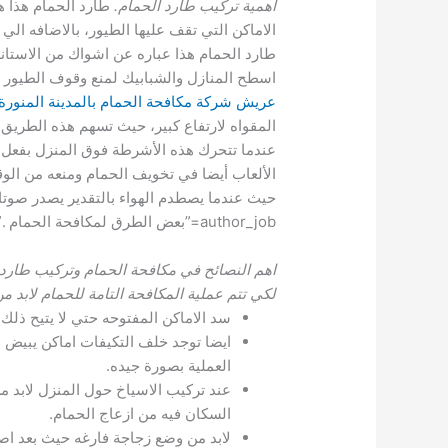
أهمية تركيب طارد الحمام.
طارد الحمام هذا ه
الاماكن التي تقف عليها الطيور، بالاضافه الي
اسطح المنازل والشبابيك لمنع وقوف الطيور 
عريش
شركة مكافحة الحمام بالمدينة المنورة
المقواه لارتفاع كبير، حيث تسهم هذه الطري
عندما تتحرك هذه الأشرطة فوق المنزل بفعل ا
الألعاب أيضا في تخويف الحمام ومنعه من ال
author_job=”بعض الطرق لمكافحة الحمام .” author_link=”بعض الطرق لمكافحة الحمام .”][/bs-quote]
اهم النصائح في مكافحة الحمام وتركيب طارد
لكي تتم عملية المكافحة التامة للحمام لابد من 
سد الاماكن المفتوحه حتي لا يتيح ذل
ايضا توجد خلف التكيفات اماكن يبيض ب
العملية بصورة جيده.
عند تركيب الاسياخ حول المنزل لابد 
السكان فيه من ازعاج الحمام.
لابد من وضع زجاجة فارغه حيث بعد اص