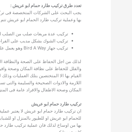
تعدد طرق تركيب طارد حمام ابو عريش
:
يجب البحث على الشركات المتخصصة فى تركيب 
بها وعملية تركيب طارد الحمام ابو عريش تتم ك
تركيب عدة مربعات صلب من الصلب ال
تركيب الشوك بشكل مدبب على الفراغا
تركيب جهاز Bird A Way وهو يعمل على خلق مجالات مغنطيسية لطرد الحمام ابو عريش .
لذلك من اجل الحفاظ على الصحة والنظافة الع
والفلل للحفاظ على نظافة المكان وصحة وافر
القيام بها الا المتختصين بتلك العمليات وذل
اللازمة والادوات الصحيحة والسليمة والتى ت
المكان وصحة الاطفال والافراد عامة فى المن
تركيب طارد حمام ابو عريش
ان تركيب طارد حمام ابو عريش لا يعتبر عملية
للحمام ابو عريش او للطيور بالمنزل او للشبا
بها من اوساخ لذلك فان عملية تركيب طارد ح