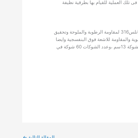
ى تلك العملية للقيام بها بطرقية نظيفة
أشواك صقار صممت بعناية فائقة وأبعاد مدروسة لتحقق الحماية الفائقة من الطيور وهى مصنوعة من أجود درجات الستانلس316 لمقاومة الرطوبة والملوحة وتحقيق
ية والمقاومة للاشعة فوق البنفسجية وايضا
المرنة التي يمكن لها الانحناء مع ديكورات المبنى. ( طول القطعة الواحدة نصف متر ) ،عرض التغطية 18سم ،وارتفاع الشوكة 13سم ،وعدد الشوكات 60 شوكة في
المقالة التالية
←