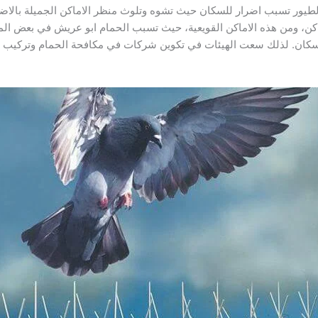
يور تسبب اضرار للسكان حيث تشوه وتلوث منظر الاماكن الجميلة بالاضافة
اماكن، ومن هذه الاماكن القويعية، حيث تسبب الحمام ابو عريش في بعض 
كان. لذلك سعت الهيئات في تكوين شركات في مكافحة الحمام وتركيب 