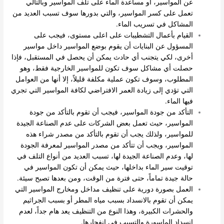
عن المواسير، أو مساعدة الماء على تلف المواسير وبالتالي
تعمل على كسر المواسير، والتي بدورها سوف تسبب العديد من
المشاكل في تسريب الماء.
القيام بأعمال التشطيبات على اعلى مستوى، فيجب على
المسؤول عن البنايات أن يقوم بوضع المواسير داخل مواسير
أخرى، لكي يتجنب أي حادث يمكن أن يحصل في المستقبل، فإذا
حصلت أي مشاكل سوف تكون للمواسير الخارجية فقط، وهو
المطلوب، وسوف تكون عملية مكلفة قليلاً، إلا أنها من العوامل
التي تؤدي إلى زيادة العمر الافتراضي لكافة المواسير التي تجري
فيها الماء.
التأكد من جودة المواسير، فيجب أن تقوم بالتأكد من جودة
المواسير، حيث تعمل بعض الشركات على عدم الصناعة الجيدة
للمواسير، ولذلك يجب أن تقوم بالتأكد من مصدر شراء هذه
المواسير، ويجب أن تتأكد من مصدر المواسير لمعرفة الجودة
لها، وعدم الصناعة الجيدة لها، تسبب العديد من أنواع التلف في
توقيت سير الماء بداخلها، حيث يمكن أن تكون المواسير في
حالة جيدة تماماً، حتى فترة من الوقت، ومن بعدها تصبح سيئة.
العمل بصورة دورية على تنظيف مداخل ومخارج المواسير التي
يمكن أن تقوم بالانسداد بسبب مياه المطر أو بسبب الجراثيم
والحشرات الكبيرة، وهذا النوع من التنظيف يعد هام جداً، لعدم
انسداد الماسورة والتسبب في انفجارها.