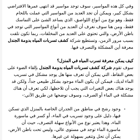
وفي كل هذه المواسير، سوف توجد مواسير قد انتهى عمرها الافتراضي
بشكل كبير، ويمكن أن تجد العديد من المواسير التي عملت باللحام
فقط، وهو نوع من أنواع اللواصق، الذي يساعد الشئ على التماسك
فقط، ومن هنا سوف نعرف أن العديد من أنواع المواسير التي توجد في
باطن الأرض، والتي تحتوي على العديد من المخلفات، ربما تكون تلفت
بسبب مرور الزمن، وتستطيع شركة
كشف تسربات المياه بدومة الجندل
معرفة أين المشكلة والتصرف فيها.
كيف يمكن معرفة تسرب المياه في المنزل؟
سوف تقوم
شركة
كشف تسربات المياه بدومة الجندل
بإلقاء الضوء على
بعض النقاط، التي يمكن أن تعرف منها هل يوجد مشكل في تسريب
الماء لديك، فيمكن أن يكون الماء موجود بشكل طبيعي جداً، ولكن قد
يوجد هناك بعض التغيرات التي يجب أن تلاحظها، لكي تعرف أن هناك
مشكلة في الماء أو الصرف، وسوف نوضحها عن طريق الآتي:-
وجود رشح في مناطق من الجدران الخاصة بالمنزل الذي تسكن
فيها، دليل على وجود تسريب في الماء، أو كسر في ماسورة
الماء، وهذا يعتبر نوع من الأنواع سهلة التصرف، حيث أن
ماسورة الماء توجد في مستوى عالي، وليس تحت باطن الأرض،
يمكن أن تحل وتتغير بسهولة عن غيرها.