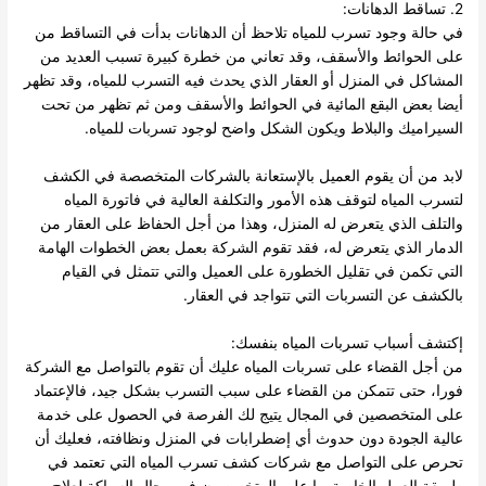
2. تساقط الدهانات:
في حالة وجود تسرب للمياه تلاحظ أن الدهانات بدأت في التساقط من
على الحوائط والأسقف، وقد تعاني من خطرة كبيرة تسبب العديد من
المشاكل في المنزل أو العقار الذي يحدث فيه التسرب للمياه، وقد تظهر
أيضا بعض البقع المائية في الحوائط والأسقف ومن ثم تظهر من تحت
السيراميك والبلاط ويكون الشكل واضح لوجود تسربات للمياه.
لابد من أن يقوم العميل بالإستعانة بالشركات المتخصصة في الكشف
لتسرب المياه لتوقف هذه الأمور والتكلفة العالية في فاتورة المياه
والتلف الذي يتعرض له المنزل، وهذا من أجل الحفاظ على العقار من
الدمار الذي يتعرض له، فقد تقوم الشركة بعمل بعض الخطوات الهامة
التي تكمن في تقليل الخطورة على العميل والتي تتمثل في القيام
بالكشف عن التسربات التي تتواجد في العقار.
إكتشف أسباب تسربات المياه بنفسك:
من أجل القضاء على تسربات المياه عليك أن تقوم بالتواصل مع الشركة
فورا، حتى تتمكن من القضاء على سبب التسرب بشكل جيد، فالإعتماد
على المتخصصين في المجال يتيج لك الفرصة في الحصول على خدمة
عالية الجودة دون حدوث أي إضطرابات في المنزل ونظافته، فعليك أن
تحرص على التواصل مع شركات كشف تسرب المياه التي تعتمد في
طريقة العمل الخاصة بها على المتخصصون في مجال السباكة لعلاج