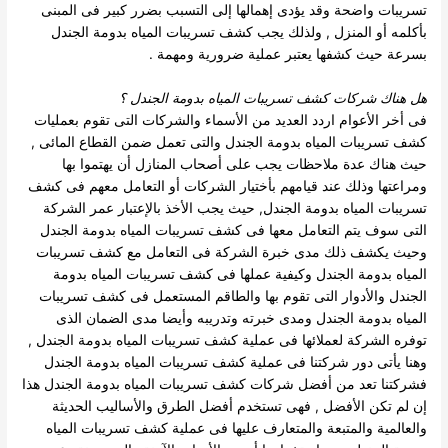
تسريبات واضحة وقد يؤدى إهمالها إلى التسبب بضرر كبير فى المبنى
بأكلمه أو المنزل , ولذلك يجب كشف تسريبات المياه بدومة الجندل
بسرعة حيث كشفها يعتبر عملية ضرورية ومهمة .
هل هناك
شركات كشف تسريبات المياه بدومة الجندل
؟
فى أخر الأعوام اردد العديد من الأسماء والشركات التى تقوم بعمليات
كشف تسريبات المياه بدومة الجندل والتى تعمل ضمن القطاع المائى ,
حيث هناك عدة ملاحظات يجب على أصحاب المنازل أن يهتموا بها
ومراعتها وذلك عند قيامهم بأختيار الشركات أو التعامل معهم فى كشف
تسريبات المياه بدومة الجندل, حيث يجب الأخذ بالإعتبار عمر الشركة
التى سوف يتم التعامل معها فى كشف تسريبات المياه بدومة الجندل
وحيث يكشف ذلك مدى خبرة الشركة فى التعامل مع كشف تسريبات
المياه بدومة الجندل وكيفية عملها فى كشف تسريبات المياه بدومة
الجندل والأدوار التى تقوم بها والطاقم المستعمل فى كشف تسريبات
المياه بدومة الجندل ومدى خبرته وتدريبه وأيضا مدى الضمان الذى
توفره الشركة لعملائها فى عملية كشف تسريبات المياه بدومة الجندل ,
وهنا يأتى دور شركتنا فى عملية كشف تسريبات المياه بدومة الجندل
فشركتنا تعد من أفضل شركات كشف تسريبات المياه بدومة الجندل هذا
إن لم تكن الأفضل , فهى تستخدم أفضل الطرق والأساليب الحديثة
والعالمية والمتبعة والمتعارف عليها فى عملية كشف تسريبات المياه