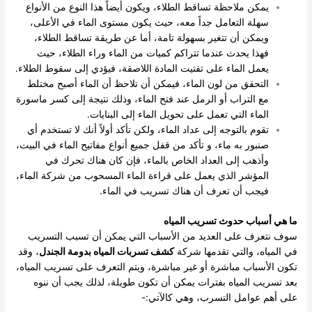
يمكن ملاحظة تساقط الطلاء، ويكون أيضاً هذا النوع من الأنواع
سهلة التعامل جداً معه، حيث يكون مستوى الماء في الأعلى،
ويمكن أن تتغير بسهولة تامة، أما عن طريقة تساقط الطلاء،
فهذا يحدث عندما تتراكم كميات من الماء وراء الطلاء، حيث
يعمل الماء على تفتيت المادة اللاصقة، فيؤدي إلى سقوط الطلاء.
التحقق من لون الماء، فيمكن أن تلاحظ أن الماء أصبح مختلط
مع التراب أو الرمل عند فتح الماء، وذلك نتيجة إلى كسر ماسورة
الماء التي تعمل على تحويل الماء إلى البنايات.
تقوم بالتوجه إلى عداد الماء، ولكن تأكد أولاً أنك لا تستخدم أي
صنبور به ماء، و تأكد من قفل جميع أنواع مفاتيح الماء في البيت،
وأذهب إلى العداد الخاص بالماء، فإن كان هناك تحرك في
المؤشر الذي يعمل على قراءة الماء المسحوب من شركة الماء،
فيجب أن تعرف أن هناك تسريب في الماء.
ما هي أسباب حدوث تسريب المياه
سوف نتعرف على العديد من الأسباب التي يمكن أن تسبب التسريب
في المياه، والتي تقدمها شركة
كشف تسربات المياه بدومة الجندل
، وقد
تكون الأسباب مباشرة أو غير مباشرة، ويتم التعرف على تسريب المياه،
بعد تسريب المياه بفترات يمكن أن تكون طويلة، لذلك يجب أن ننوه
على أهم عوامل التسرب، وهي كالآتي:-