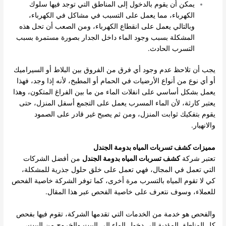
يمكن أن يقوم بالدخول إلى المناطق التي توجد فيها سلوك
الكهرباء، مما يعمل على التسبب في مشاكل في الكهرباء،
وبالتالي يعمل على انقطاع الكهرباء، ومن الصعب أن تحل هذه
المشكلة بسبب وجود الماء داخل الجدار بصورة مستمرة بسبب
التسرب الحادث.
يجب أن تلاحظ عدم وجود أي فرق من الفروق بين البلاط أو السيراميك
أو أي نوع من أنواع الأرضيات في الحمام أو المطبخ، لأنه إذا وجد، فهذا
يعمل بشكل أساسي على انفلات الماء من ما بين الفراغ المتكون، وهذا
يعتبر كارثة، لأن الماء المسرب يعمل على التجمع أسفل المنزل، حتى
يقوم بتفكيك ثوابت المنزل، ومن ثم يصبح غير قادر على الصمود
والانهيار.
مميزات كشف تسربات المياه بدومة الجندل
تعتبر شركة
كشف تسربات المياه بدومة الجندل
من أفضل الشركات
التي تعمل في المجال، فهي تعمل على خلق حلول جذرية للمشكلة،
كي لا تقوم المياه بالتسرب مرة أخرى، كما توفر الشركة خاصية الفحص
للعملاء، وسوف نتعرف على خاصية الفحص عبر هذا المقال.
والفحص هو خدمة من الخدمات التي تقدمها الشركة، تقوم فيها بفحص
كل المناطق المؤدية إلى دخول الماء إلى البيت والخروج من البيت،