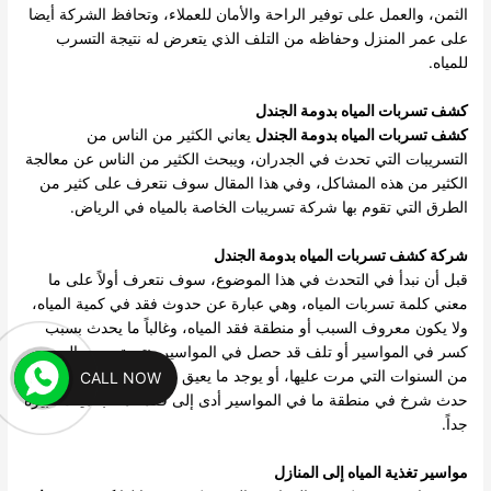
الثمن، والعمل على توفير الراحة والأمان للعملاء، وتحافظ الشركة أيضا
على عمر المنزل وحفاظه من التلف الذي يتعرض له نتيجة التسرب
للمياه.
كشف تسربات المياه بدومة الجندل
كشف تسربات المياه بدومة الجندل
يعاني الكثير من الناس من
التسريبات التي تحدث في الجدران، ويبحث الكثير من الناس عن معالجة
الكثير من هذه المشاكل، وفي هذا المقال سوف نتعرف على كثير من
الطرق التي تقوم بها شركة تسريبات الخاصة بالمياه في الرياض.
شركة كشف تسربات المياه بدومة الجندل
قبل أن نبدأ في التحدث في هذا الموضوع، سوف نتعرف أولاً على ما
معني كلمة تسربات المياه، وهي عبارة عن حدوث فقد في كمية المياه،
ولا يكون معروف السبب أو منطقة فقد المياه، وغالباً ما يحدث بسبب
كسر في المواسير أو تلف قد حصل في المواسير، نتيجة مرور العديد
من السنوات التي مرت عليها، أو يوجد ما يعيق حركة المياه، أو يمكن
CALL NOW
حدث شرخ في منطقة ما في المواسير أدى إلى فقد الماء بكميات كبيرة
جداً.
مواسير تغذية المياه إلى المنازل