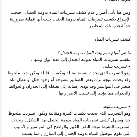
ومن هنا تأتى أضرار عدم كشف تسريبات المياه بدومة الجندل , فيجب
الإسراع بكشف تسريبات المياه بدومة الجندل حيث أنها عملية ضرورية
جداً لتجنب تلك المخاطر
كشف تسربات المياه
ما هى أنواع تسريبات المياه بدومة الجندل
؟
تنقسم
تسريبات المياه بدومة الجندل
إلى عدة أنواع ومنها :
• تسريب سلبى :
وهو التسرب الذى يحدث بنسبة ضئيلة وبكميات قليلة ويكن شبه ملحوظ
وقد يحدث نتيجة ترك بعض الصنابير مفتوحة أو وجود خلل أو عطل ماه
صغير فى المواسير وقد يؤدى إهماله إلى تغلغله إلى الجدران والحوائط
والجدران مما يؤدى إلى تسبب الأضرار بها .
• تسريب نشيط :
وهو التسريب الذى يحدث بكميات كبيرة ومتتالية ويكون تسريب ملحوظ
جدا ويسهل كشف تسريبات المياه بدومة الجندل بهذا الشكل , ويحدث
التسريب النشيط نتيجة التلف الكبير والواضح فى المواسير والأنابيب
التى تقوم بتوصيل المياه بدومة الجندل إلى المنازل , مما يسبب