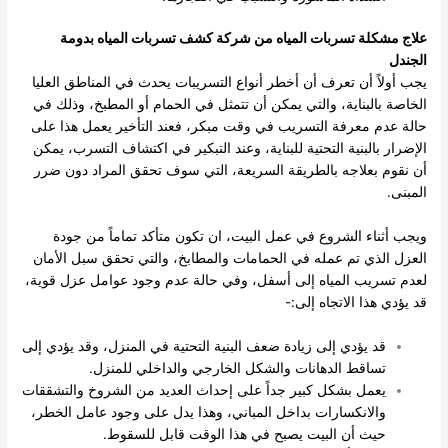
علاج مشكلة تسربات المياه من شركة كشف تسربات المياه بدومة
الجندل
يجب أولاً أن تعرف أن أخطر أنواع التسريبات يحدث في المناطق العليا
الخاصة بالبناية، والتي يمكن أن تتمثل في الحمام أو المطبخ، وذلك في
حالة عدم معرفة التسريب في وقت مبكر، فعند التأخير يعمل هذا على
الإضرار بالبنية التحتية للبناية، وعند التبكير في اكتشاف التسرب، يمكن
أن نقوم بعلاجه بالطريقة السريعة، التي سوف تحقق المراد دون ضرر
المبنى.
ويجب أثناء الشروع في عمل البيت، ان تكون متأكد تماماً من جودة
العزل الذي تم عمله في الحمامات والمطابخ، والتي تحقق سبل الأمان
لعدم تسريب المياه إلى أسفل، وفي حالة عدم وجود عوامل عزل قوية،
قد يؤدي هذا الاتجاه إلى:-
قد يؤدي إلى زيادة ضعف البنية التحتية في المنزل، وقد يؤدي إلى
تساقط الدهانات والشكل الخارجي والداخلي للمنزل.
يعمل بشكل كبير جداً على إحداث العديد من الشروخ والتشققات
والانكسارات بداخل المباني، وهذا يدل على وجود عامل الخطر،
حيث أن البيت يصبح في هذا الوقت قابل للسقوط.