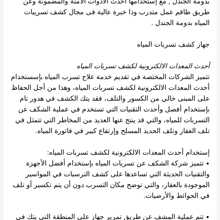
بدومة الجندل , مع إستخدامها أحدث الأدوات الآمنة والمضمونة وعن
طريق طاقم عمل متدرب وذا خبرة عالية فى مجال كشف تسريبات
المياه بدومة الجندل .
جهاز كشف تسربات المياه
أحدث المعدات الالكترونية ل
كشف تسربات المياه
تتميز الشركات المختصة في تقديم خدمة علاج تسرب المياه بإسستخدام
أحدث المعدات الالكترونية لكشف تسربات المياه، وهذا من أجل الحفاظ
على المبنى خالي من الكسور والتلف، فقد يتك الكشف في هدور تام
بإستخدام أفصل وأحدث التقنيات التي تستخدم في عملية الشكف عن
التسربات للمياه، والتي قد ينتج عنها العديد من المخاطر التي تتمثل في
تلف العقار وتلف الحديد المسلح وإرتفاع كبير في فاتورة المياه.
إستخدام أحدث المعدات الالكترونية لكشف تسربات المياه:
• تتميز
شركة الشكف عن تسربات المياه
بإستخدام أفضل الأجهزة
والتقنيات الحديثة التي تساعدها على كشف الترسبات في المواسير
الموجودة بالعقار، والتي توضح مكان التسرب دون أن يتم تكسير أو تلف
في الحوائط والأرضيات.
• تتم عملية المشف عن طريق تمرير جهاز على المنطقة التي يتك في