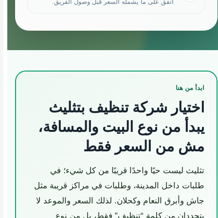
اتفق على ما يشمله السعر قبل وصول الفريق.
ابدأ من هنا
اختيار شركة تنظيف بتثليث
يبدأ من نوع البيت والمسافة،
مش من السعر فقط
تثليث ليست حيًا واحدًا قريبًا من كل شيء؛ في
طلبات داخل المدينة، وطلبات في مراكز قريبة مثل
جاش وأبرق النعام وكحلان. لذلك السعر والموعد لا
يتحددان من كلمة “تنظيف” فقط، بل من نوع