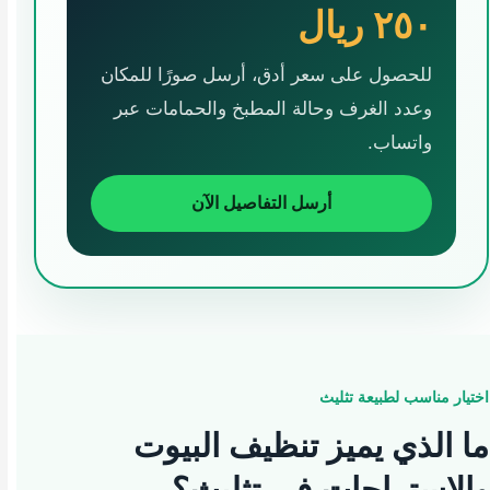
٢٥٠ ريال
للحصول على سعر أدق، أرسل صورًا للمكان
وعدد الغرف وحالة المطبخ والحمامات عبر
واتساب.
أرسل التفاصيل الآن
اختيار مناسب لطبيعة تثليث
ما الذي يميز تنظيف البيوت
والاستراحات في تثليث؟