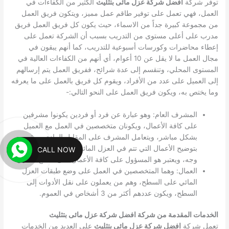
توفر شركة
افضل شركة عزل مائى بتثليث
الكثير من الكفاءات في
العمل، فهي تعمل على توفير طاقم عمل مميز، ويتكون فريق العمل
من مجموعة كبيرة جداً من الاسماء، حيث يكون كل فريق العمل فريق
مدرب على أعلى مستوى من التدريب بسبب أن الشركة تعمل على
إعطاء محاضرات وكورسات أسبوعية للتدريب، كما أنهم يبقون في
مجال العمل ما لا يقل عن 10 أعوام، أي أنهم من الكفاءات العالية في
المستوى المحلي، وتنقسم إلى عدة شرائح، ففريق العمل يتم إرسالهم
إلى العميل على عدد من الأفراد، ويقوم كل فريق بالعمل على ما يعرفه
وما يختص به، ويكون فريق العمل على النحو التالي:-
المشرف العام: وهو عبارة عن فرد أو فردين يكونوا مشرفين
على كافة الأعمال، ويكونان متخصصين في العمل مع العميل
بشكل مباشر، ويتعامل المشرف على المقابل المادي، ويقوم
بتوضيح الأعمال التي تتم في العزل المائي للعميل على أكمل
CALL NOW
وجه، ويعتبر هو المسؤول على كافة الأعمال على سطح العميل.
العمال: وهما المتخصصين في العمل على وضع طبقات العزل
المائي على السطح، وهم من يعملون على نقل الأدوات إلى
السطح، ويكون عددهم أكثر من 3 أشخاص في العموم.
الخدمات المقدمة من شركة افضل شركة عزل مائى بتثليث
تعمل شركة
افضل شركة عزل مائى بتثليث
على العديد من الخدمات