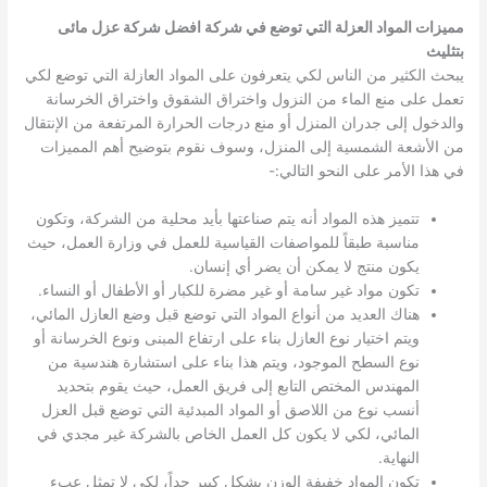
مميزات المواد العزلة التي توضع في شركة افضل شركة عزل مائى
بتثليث
يبحث الكثير من الناس لكي يتعرفون على المواد العازلة التي توضع لكي
تعمل على منع الماء من النزول واختراق الشقوق واختراق الخرسانة
والدخول إلى جدران المنزل أو منع درجات الحرارة المرتفعة من الإنتقال
من الأشعة الشمسية إلى المنزل، وسوف نقوم بتوضيح أهم المميزات
في هذا الأمر على النحو التالي:-
تتميز هذه المواد أنه يتم صناعتها بأيد محلية من الشركة، وتكون
مناسبة طبقاً للمواصفات القياسية للعمل في وزارة العمل، حيث
يكون منتج لا يمكن أن يضر أي إنسان.
تكون مواد غير سامة أو غير مضرة للكبار أو الأطفال أو النساء.
هناك العديد من أنواع المواد التي توضع قبل وضع العازل المائي،
ويتم اختيار نوع العازل بناء على ارتفاع المبنى ونوع الخرسانة أو
نوع السطح الموجود، ويتم هذا بناء على استشارة هندسية من
المهندس المختص التابع إلى فريق العمل، حيث يقوم بتحديد
أنسب نوع من اللاصق أو المواد المبدئية التي توضع قبل العزل
المائي، لكي لا يكون كل العمل الخاص بالشركة غير مجدي في
النهاية.
تكون المواد خفيفة الوزن بشكل كبير جداً، لكي لا تمثل عبء