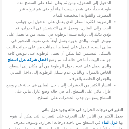
الدخول إلى الشقوق، ومن ثم يظل الماء على السطح مدة
طويلة جداً، حتى يتبخر بسبب الماء أو حتى يتم نزوله عبر
المصرف والقنوات المخصصة للماء.
الرطوبة: فكثرة المطر الذي يعمل على الدخول إلى جوانب
البيت وإلى المنازل، ويعمل على التعشيش في الجدران، قد
تؤدي بذلك إلى زيادة نسبة الرطوبة في البيت، من ما بعمل على
تبويش البيت، والذي بدوره يعمل أيضاً على تفتيت الصخور في
مباني البيت، فيعمل على إسقاط الدهانات من على جوانب البيت
بالشكل المستمر، كما يمكن أن تعمل الرطوبة على تبويش كافة
جوانب البيت، أما في حالة أنه تم وضع
افضل شركة عزل اسطح
والذي يعمل علي عدم دخول الرطوبة من أي مكان إلى السطح
الخاص بالمنزل، وبالتالي عدم تسلل الرطوبة إلى داخل المباني
والجدران الخاصة بالغرف.
انتشار الكثير من الحشرات إلى داخل المباني في حالة عدم وضع
عازل مائي على السطح، أما في حالة وضع عازل مائي على
السطح يمنع من جذب الحشرات على السطح.
التغير في درجات الحرارة في حالة وجود عزل مائي
يعمل الكثير من الناس على التعرف على التغيرات التي يمكن أن يقوم
بها
عزل الماء
في السطح من ناحية درجات الحرارة، وسوف نتعرف
على أبرز الأمثلة في التغير في درجات الحرارة بمثال حي على هذا، وهو