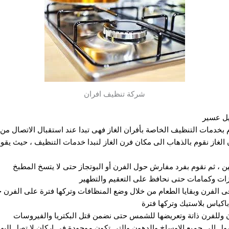
شركة تنظيف افران
يل عسير
م بخدمات التنظيف الخاصة بأفران الغاز فهى تبدا عند استقبال الاتصال من 
الغاز نقوم بالذهاب الى مكان فرن الغاز لنبدا خدمات التنظيف ، حيث يقوم
 ، ثم نقوم بفرد مفارش حول الفرن أو البوتجاز حتى لا يتسخ المطبخ
ازات وكمامات حتى نحافظ على التعقيم والتطهير
 الفرن وبقايا الطعام من خلال وضع المنظافات وتركها فترة على الفرن ح
اكياس بلاستيك وتركها فترة
رن وللفرن ذاتة وتعريضها للشمس حتى نضمن قتل البكتريا والفيروسات
ل الى جميع الاوساخ والدهون والتى تكون موجودة فى اركان لا تصل اليها 