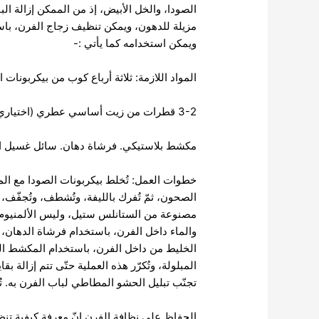
الصودا، والخل الأبيض، إذ من الممكن إزالة ا
مزيلة للدهون، ويمكن تنظيف زجاج الفرن، باس
ويمكن استخدامه كما يأتي :-
المواد اللازمة: ثلاثة أرباع كوب من بيكربونات 
3-2 قطرات من زيت أساسي عطري (اختياري)
مكشط بلاستيكي. فرشاة دهان. سائل غسيل الص
خطوات العمل: تُخلط بيكربونات الصودا مع ال
الصحون، ثمّ تُفرك بالليفة، وتُشطف، وتُجفّ
مصنوعة من الستانلس ستيل، وليس الألمنيوم؛ لأ
والماء داخل الفرن، باستخدام فرشاة الدهان، و
الخليط من داخل الفرن، باستخدام المكشط البل
المبلولة، وتُكرّر هذه العملية حتّى تتم إزالة 
تجنّب تبليل الحشو المطاطي لباب الفرن به. تُ
الحفاظ على نظافة الفرن إنّ معرفة كيفية تنظ