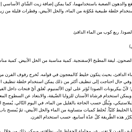
لبقع والدهون الصعبة باستخدامهما، كما يمكن إضافة زيت الشّاي الأساسي
تخدام خلطة طبيعية مُكوّنة من الماء، والخل الأبيض، وقطرات قليلة من ز
الصودا. ربع كوب من الماء الدافئ
حون. ليفة المطبخ الإسفنجية. كمية مناسبة من الخل الأبيض. كمية مناس
ماء الدافئ، بحيث يتكون خليط كالمعجون في قوامه. تُخرج رفوف الفرن من
ف، وفي حال احتاجت إلى تنظيف أكثر من ذلك يمكن استخدام خلطة تنظيف ال
نّ بيكربونات الصودا تُؤثر على لون الألمنيوم. تُغلق أيّ فتحات داخل الف
يمكن استخدام فرشاة الأسنان للزوايا الضّيقة، والابتعاد عن السطوح المعدن
استيكي، ويُبلّل حسب الحاجة بالقليل من الماء، في اليوم التّالي. يُمسح
بقايا الخليط كليّاً. تُخلط كميات متساوية من الماء والخل الأبيض، ثمّ يُمسح
كرّر هذه الطّريقة كلّ عدّة أسابيع، حسب استخدام الفرن.
يف الفرن لا تغني عن محاولة الحفاظ على نظافته، ويمكن ذلك من خلال عدّ