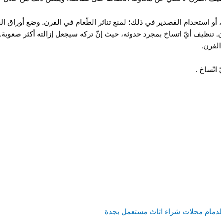
أو استخدام القصدير في ذلك؛ لمنع تناثر الطّعام في الفرن. وضع أوراق الخَ
تنظيف أيّ اتساخ بمجرد حدوثه، حيث إنّ تركه سيجعل إزالته أكثر صعوبة. 
لفرن.
اتّساخ .
دمام
محلات شراء اثاث مستعمل بجدة