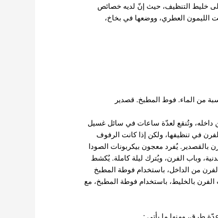
 إلى خليط التنظيف، حيث إنّ لديه خصائص
يت الليمون العطري، ووضعها في بخاخ،
بة من الماء. فوط المطبخ. قصدير
 داخله، وتُنقع لعدّة ساعات في سائل غسيل
فرن في تنظيفها، ولكن إذا كانت الرفوف
رن بالقصدير. يُفرد معجون بيكربونات الصودا
ية، وباب الفرن، ويُترك ليلة كاملة. يُكشط
 الفرن من الداخل، باستخدام فوطة المطبخ
 باب الفرن بالخليط، باستخدام فوطة المطبخ، مع
ة طرق، ومنها ما يأتي :