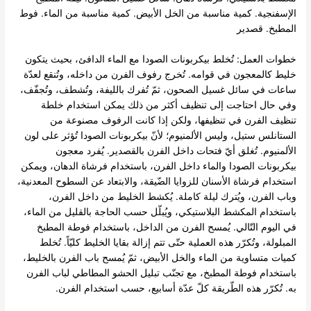
الإسفنجية. كمية مناسبة من الخل الأبيض. كمية مناسبة من الماء. فوط
المطبخ. قصدير
خطوات العمل: تُخلط بيكربونات الصودا مع الماء الدافئ، بحيث يتكون
خليط كالمعجون في قوامه. تُخرج رفوف الفرن من داخله، وتُنقع لعدّة
ساعات في سائل غسيل الصحون، ثمّ تُفرك بالليفة، وتُشطف، وتُجفّف،
وفي حال احتاجت إلى تنظيف أكثر من ذلك يمكن استخدام خلطة
تنظيف الفرن في تنظيفها، ولكن إذا كانت الرفوف مصنوعة من
الستانلس ستيل، وليس الألمنيوم؛ لأنّ بيكربونات الصودا تُؤثر على لون
الألمنيوم. تُغلق أيّ فتحات داخل الفرن بالقصدير. يُفرد معجون
بيكربونات الصودا والماء داخل الفرن، باستخدام فرشاة الدهان، ويمكن
استخدام فرشاة الأسنان للزوايا الضّيقة، والابتعاد عن السطوح المعدنية،
وباب الفرن، ويُترك ليلة كاملة. يُكشط الخليط من داخل الفرن،
باستخدام المكشط البلاستيكي، ويُبلّل حسب الحاجة بالقليل من الماء،
في اليوم التّالي. يُمسح الفرن من الداخل، باستخدام فوطة المطبخ
المبلولة، وتُكرّر هذه العملية حتّى تتم إزالة بقايا الخليط كليّاً. تُخلط
كميات متساوية من الماء والخل الأبيض، ثمّ يُمسح باب الفرن بالخليط،
باستخدام فوطة المطبخ، مع تجنّب تبليل الحشو المطاطي لباب الفرن
به. تُكرّر هذه الطّريقة كلّ عدّة أسابيع، حسب استخدام الفرن.