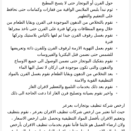
حول الفرن أو البوتجاز حتى لا يتسخ المطبخ
ثوم نبدأ بلبس الملابس الواقية من قفازات وكمامات حتى نحافظ
على التعقيم والتطهير
نقوم بالتخلاص من الدهون الموجودة فى الفرن وبقايا الطعام من
خلال وضع المنظافات وتركها فترة على الفرن حتى تاخذ مجراها
نقوم بغسل رفوف الفرن جيدا ثم لفها باكياس بلاستيك وتركها
فترة
نقوم بعمل التهوية الازمة لرفوف الفرن وللفرن ذاتة وتعريضها
للشمس حتى نضمن قتل البكتريا والفيروسات
نقوم بتفكيك البوتجاز حتى نضمن الوصول الى جميع الاوساخ
والدهون والتى تكون موجودة فى اركان لا تصل اليها الماء
بعد التخلاص من الدهون وبقايا الطعام نقوم بغسل الفرن بالمواد
التنظيفية القوية والامنة
نقوم بعد ذلك بخدمات التلميع والتعطير لافران الغاز
واخير نقوم بصيانة وتصليح فرن الغاز اذا دعت الحاجة الى ذلك
ارخص شركة تنظيف بوتجازات بعرعر
حيث اننا نعتبر من ارخص شركات تنظيف الافران بعرعر ، نقوم بتنظيف
وتعقيم الافران بأفضل المواد التنظيفية ونحصل على ارخص الاسعار ،
ولان ارضاء العميل هو غايتنا فأننا نقوم بخدمات تنظيف الافران بأرخص