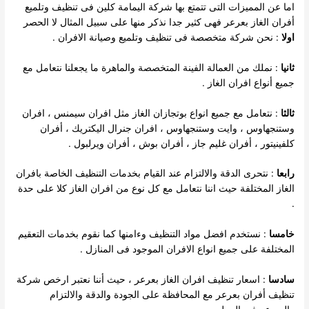
اما عن المميزات التى تتمتع بها شركة اليمامة كلين فى تنظيف وتلميع
أفران الغاز بعرعر فهى كثير جدا نذكر منها على سبيل المثال لا الحصر
اولا
: نحن شركة متخصصة فى تنظيف وتلميع وصيانة الافران .
ثانيا
: نملك من العمالة الفينة المتخصصة والماهرة ما يجعلنا نتعامل مع
جميع أنواع افران الغاز .
ثالثا
: نتعامل مع جميع انواع بوتجازان الغاز مثل افران سيمنس ، افران
وستنجهاوس ، وايت وستنجهاوس ، افران جنرال اليكتريك ، أفران
كلفينيتور ، أفران غليم جاز ، أفران بوش ، أفران ويرلبول .
رابعا
: نتحرى الدقة والالتزام عند القيام بخدمات التنظيف الخاصة بافران
الغاز المختلفة حيث اننا نتعامل مع كل نوع من افران الغاز كلا على حدة
.
خامسا
: نستخدم افضل مواد التنظيف وءامنها كما نقوم بخدمات التعقيم
المختلفة على جميع انواع الافران الموجود فى المنازل .
سادسا
: اسعار تنظيف افران الغاز بعرعر ، حيث أننا نعتبر ارخص شركة
تنظيف أفران بعرعر مع المحافظة على الجودة والدقة والالتزام