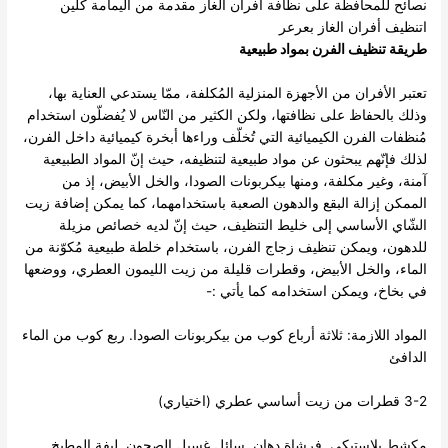
نصائح للمحافظة على نظافة أفران الغاز مقدمة من اليمامة كلين
اتنظيف أفران الغاز بعرعر
طريقة تنظيف الفرن بمواد طبيعية
تعتبر الأفران من الأجهزة المنزلية المُكلفة، ممّا يستدعي العناية بها،
وذلك بالحفاظ على نظافتها، ولكن الكثير من النّاس لا يُفضلّون استخدام
مُنظفات الفرن الكيميائية التي تُخلّف وراءها أبخرة كيميائية داخل الفرن،
لذلك فإنّهم يبحثون عن مواد طبيعية لتنظيفه، حيث إنّ المواد الطبيعية
آمنة، وغير مكلفة، ومنها بيكربونات الصودا، والخل الأبيض، إذ من
الممكن إزالة البقع والدهون الصعبة باستخدامهما، كما يمكن إضافة زيت
الشّاي الأساسي إلى خليط التنظيف، حيث إنّ لديه خصائص مزيلة
للدهون، ويمكن تنظيف زجاج الفرن، باستخدام خلطة طبيعية مُكوّنة من
الماء، والخل الأبيض، وقطرات قليلة من زيت الليمون العطري، ووضعها
في بخاخ، ويمكن استخدامه كما يأتي :-
المواد اللازمة: ثلاثة أرباع كوب من بيكربونات الصودا. ربع كوب من الماء
الدافئ
3-2 قطرات من زيت أساسي عطري (اختياري)
مكشط بلاستيكي. فرشاة دهان. سائل غسيل الصحون. ليفة المطبخ