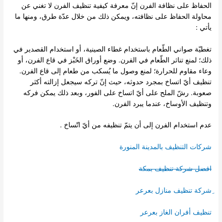
الحفاظ على نظافة الفرن إنّ معرفة كيفية تنظيف الفرن لا تغني عن
محاولة الحفاظ على نظافته، ويمكن ذلك من خلال عدّة طرق، ومنها ما
يأتي :
تغطيّة صواني الطّعام باستخدام غطاء الصينية، أو استخدام القصدير في
ذلك؛ لمنع تناثر الطّعام في الفرن. وضع أوراق الخَبْز في قاع الفرن، أو
وعاء مقاوم للحرارة؛ لمنع وصول ما يُسكب من طعام إلى قاع الفرن.
تنظيف أيّ اتساخ بمجرد حدوثه، حيث إنّ تركه سيجعل إزالته أكثر
صعوبة. رشّ الملح على أيّ اتساخ على الفور، وبعد ذلك يمكن فركه
وتنظيف الأوساخ، عندما يبرد الفرن.
عدم استخدام الفرن إلى أن يتمّ تنظيفه من أيّ اتّساخ .
شركات التنظيف بالمدينة المنورة
افضل شركة تنظيف بمكة
ِشركة تنظيف منازل بعرعر
تنظيف أفران الغاز بعرعر