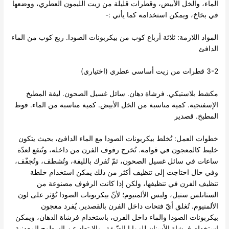
الماء، والخل الأبيض، وقطرات قليلة من زيت الليمون العطري، ووضعها
في بخاخ، ويمكن استخدامه كما يأتي :-
المواد اللازمة: ثلاثة أرباع كوب من بيكربونات الصودا. ربع كوب من الماء
الدافئ
3-2 قطرات من زيت أساسي عطري (اختياري)
مكشط بلاستيكي. فرشاة دهان. سائل غسيل الصحون. ليفة المطبخ
الإسفنجية. كمية مناسبة من الخل الأبيض. كمية مناسبة من الماء. فوط
المطبخ. قصدير
خطوات العمل: تُخلط بيكربونات الصودا مع الماء الدافئ، بحيث يتكون
خليط كالمعجون في قوامه. تُخرج رفوف الفرن من داخله، وتُنقع لعدّة
ساعات في سائل غسيل الصحون، ثمّ تُفرك بالليفة، وتُشطف، وتُجفّف،
وفي حال احتاجت إلى تنظيف أكثر من ذلك يمكن استخدام خلطة
تنظيف الفرن في تنظيفها، ولكن إذا كانت الرفوف مصنوعة من
الستانلس ستيل، وليس الألمنيوم؛ لأنّ بيكربونات الصودا تُؤثر على لون
الألمنيوم. تُغلق أيّ فتحات داخل الفرن بالقصدير. يُفرد معجون
بيكربونات الصودا والماء داخل الفرن، باستخدام فرشاة الدهان، ويمكن
استخدام فرشاة الأسنان للزوايا الضّيقة، والابتعاد عن السطوح المعدنية،