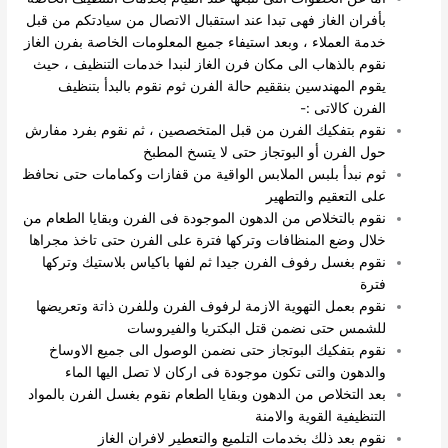
بأفران الغاز فهى تبدا عند استقبال الاتصال من سيادتكم من قبل
خدمة العملاء ، وبعد استيفاء جميع المعلومات الخاصة بفرن الغاز
نقوم بالذهاب الى مكان فرن الغاز لنبدا خدمات التنظيف ، حيث
يقوم المهندسين بنققيم حالة الفرن ثوم نقوم بالبدأ بتنظيف
الفرن كالاتى :-
نقوم بتفكيك الفرن من قبل المتخصصين ، ثم نقوم بفرد مفارش
حول الفرن أو البوتجاز حتى لا يتسخ المطبخ
ثوم نبدأ بلبس الملابس الواقية من قفازات وكمامات حتى نحافظ
على التعقيم والتطهير
نقوم بالتخلاص من الدهون الموجودة فى الفرن وبقايا الطعام من
خلال وضع المنظافات وتركها فترة على الفرن حتى تاخذ مجراها
نقوم بغسل رفوف الفرن جيدا ثم لفها باكياس بلاستيك وتركها
فترة
نقوم بعمل التهوية الازمة لرفوف الفرن وللفرن ذاتة وتعريضها
للشمس حتى نضمن قتل البكتريا والفيروسات
نقوم بتفكيك البوتجاز حتى نضمن الوصول الى جميع الاوساخ
والدهون والتى تكون موجودة فى اركان لا تصل اليها الماء
بعد التخلاص من الدهون وبقايا الطعام نقوم بغسل الفرن بالمواد
التنظيفية القوية والامنة
نقوم بعد ذلك بخدمات التلميع والتعطير لافران الغاز