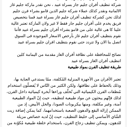
شركة تنظيف أفران جليم جاز بسراة عبيد ، نحن نقدر ماركة جليم غاز
الالمانية ونقدر كذلك عملاء شركة جليم الذين قامو بشراء فرن جليم
لذلك نحن كشركة تنظيف أفران جليم غاز بسراة عبيد قمنا بتخصيص
فريق يخدم على أفران جليم جاز فقط لا غير ولان الماركة تعتبر غالية
علينا كا هى غالية على من قامو بشراء أفران جليم بسراة عبيد فأننا
نقوم بتنظيف أفران جليم غاز بأرخص الاسعار الموجودة فى السوق
اتصل بنا الان ولا تتردد حتى نقوم بتنظيف افران جليم بسراة عبيد
نصائح للمحافظة على نظافة أفران الغاز مقدمة من اليمامة كلين
اتنظيف أفران الغاز بسراة عبيد
طريقة تنظيف الفرن بمواد طبيعية
تعتبر الأفران من الأجهزة المنزلية المُكلفة، ممّا يستدعي العناية بها،
وذلك بالحفاظ على نظافتها، ولكن الكثير من النّاس لا يُفضلّون استخدام
مُنظفات الفرن الكيميائية التي تُخلّف وراءها أبخرة كيميائية داخل الفرن،
لذلك فإنّهم يبحثون عن مواد طبيعية لتنظيفه، حيث إنّ المواد الطبيعية
آمنة، وغير مكلفة، ومنها بيكربونات الصودا، والخل الأبيض، إذ من
الممكن إزالة البقع والدهون الصعبة باستخدامهما، كما يمكن إضافة زيت
الشّاي الأساسي إلى خليط التنظيف، حيث إنّ لديه خصائص مزيلة
للدهون، ويمكن تنظيف زجاج الفرن، باستخدام خلطة طبيعية مُكوّنة من