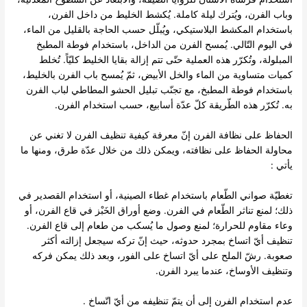
وباب الفرن، ويُترك ليلة كاملة. يُكشط الخليط من داخل الفرن،
باستخدام المكشط البلاستيكي، ويُبلّل حسب الحاجة بالقليل من الماء،
في اليوم التّالي. يُمسح الفرن من الداخل، باستخدام فوطة المطبخ
المبلولة، وتُكرّر هذه العملية حتّى تتم إزالة بقايا الخليط كليّاً. تُخلط
كميات متساوية من الماء والخل الأبيض، ثمّ يُمسح باب الفرن بالخليط،
باستخدام فوطة المطبخ، مع تجنّب تبليل الحشو المطاطي لباب الفرن
به. تُكرّر هذه الطّريقة كلّ عدّة أسابيع، حسب استخدام الفرن.
الحفاظ على نظافة الفرن إنّ معرفة كيفية تنظيف الفرن لا تغني عن
محاولة الحفاظ على نظافته، ويمكن ذلك من خلال عدّة طرق، ومنها ما
يأتي :
تغطيّة صواني الطّعام باستخدام غطاء الصينية، أو استخدام القصدير في
ذلك؛ لمنع تناثر الطّعام في الفرن. وضع أوراق الخَبْز في قاع الفرن، أو
وعاء مقاوم للحرارة؛ لمنع وصول ما يُسكب من طعام إلى قاع الفرن.
تنظيف أيّ اتساخ بمجرد حدوثه، حيث إنّ تركه سيجعل إزالته أكثر
صعوبة. رشّ الملح على أيّ اتساخ على الفور، وبعد ذلك يمكن فركه
وتنظيف الأوساخ، عندما يبرد الفرن.
عدم استخدام الفرن إلى أن يتمّ تنظيفه من أيّ اتّساخ .