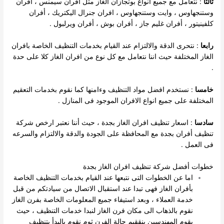
ثالثا
: نتعامل مع جميع انواع بوتجازان الغاز مثل افران سيمنس ، افران
وستنجهاوس ، وايت وستنجهاوس ، افران جنرال اليكتريك ، أفران
كلفينيتور ، أفران غليم جاز ، أفران بوش ، أفران ويرلبول .
رابعا
: نتحرى الدقة والالتزام عند القيام بخدمات التنظيف الخاصة بافران
الغاز المختلفة حيث اننا نتعامل مع كل نوع من افران الغاز كلا على حدة
.
خامسا
: نستخدم افضل مواد التنظيف وءامنها كما نقوم بخدمات التعقيم
المختلفة على جميع انواع الافران الموجود فى المنازل .
سادسا
: اسعار تنظيف افران الغاز بجدة ، حيث أننا نعتبر ارخص شركة
تنظيف أفران بجدة مع المحافظة على الجودة والدقة والالتزام والسرعه
فى العمل .
خطوات أفضل شركة تنظيف افران الغاز بجدة
اما عن الخطوات التى نتبعها عند القيام بخدمات التنظيف الخاصة
بأفران الغاز فهى تبدا عند استقبال الاتصال من سيادتكم من قبل
خدمة العملاء ، وبعد استيفاء جميع المعلومات الخاصة بفرن الغاز
نقوم بالذهاب الى مكان فرن الغاز لنبدا خدمات التنظيف ، حيث
يقوم المهندسين بنققيم حالة الفرن ثوم نقوم بالبدأ بتنظيف