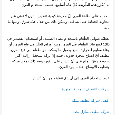
به. تُكرّر هذه الطّريقة كلّ عدّة أسابيع، حسب استخدام الفرن.
الحفاظ على نظافة الفرن إنّ معرفة كيفية تنظيف الفرن لا تغني عن
محاولة الحفاظ على نظافته، ويمكن ذلك من خلال عدّة طرق، ومنها ما
يأتي :
تغطيّة صواني الطّعام باستخدام غطاء الصينية، أو استخدام القصدير في
ذلك؛ لمنع تناثر الطّعام في الفرن. وضع أوراق الخَبْز في قاع الفرن، أو
وعاء مقاوم للحرارة؛ لمنع وصول ما يُسكب من طعام إلى قاع الفرن.
تنظيف أيّ اتساخ بمجرد حدوثه، حيث إنّ تركه سيجعل إزالته أكثر
صعوبة. رشّ الملح على أيّ اتساخ على الفور، وبعد ذلك يمكن فركه
وتنظيف الأوساخ، عندما يبرد الفرن.
عدم استخدام الفرن إلى أن يتمّ تنظيفه من أيّ اتّساخ .
شركات التنظيف بالمدينة المنورة
افضل شركة تنظيف بمكة
ِشركة تنظيف منازل بجدة