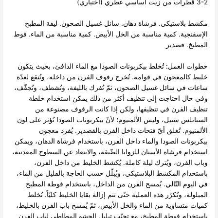
3-2 قطرات من زيت أساسي عطري (اختياري)
مكشط بلاستيكي. فرشاة دهان. سائل غسيل الصحون. ليفة المطبخ
الإسفنجية. كمية مناسبة من الخل الأبيض. كمية مناسبة من الماء. فوط
المطبخ. قصدير
خطوات العمل: تُخلط بيكربونات الصودا مع الماء الدافئ، بحيث يتكون
خليط كالمعجون في قوامه. تُخرج رفوف الفرن من داخله، وتُنقع لعدّة
ساعات في سائل غسيل الصحون، ثمّ تُفرك بالليفة، وتُشطف، وتُجفّف،
وفي حال احتاجت إلى تنظيف أكثر من ذلك يمكن استخدام خلطة
تنظيف الفرن في تنظيفها، ولكن إذا كانت الرفوف مصنوعة من
الستانلس ستيل، وليس الألمنيوم؛ لأنّ بيكربونات الصودا تُؤثر على لون
الألمنيوم. تُغلق أيّ فتحات داخل الفرن بالقصدير. يُفرد معجون
بيكربونات الصودا والماء داخل الفرن، باستخدام فرشاة الدهان، ويمكن
استخدام فرشاة الأسنان للزوايا الضّيقة، والابتعاد عن السطوح المعدنية،
وباب الفرن، ويُترك ليلة كاملة. يُكشط الخليط من داخل الفرن،
باستخدام المكشط البلاستيكي، ويُبلّل حسب الحاجة بالقليل من الماء،
في اليوم التّالي. يُمسح الفرن من الداخل، باستخدام فوطة المطبخ
المبلولة، وتُكرّر هذه العملية حتّى تتم إزالة بقايا الخليط كليّاً. تُخلط
كميات متساوية من الماء والخل الأبيض، ثمّ يُمسح باب الفرن بالخليط،
باستخدام فوطة المطبخ، مع تجنّب تبليل الحشو المطاطي لباب الفرن