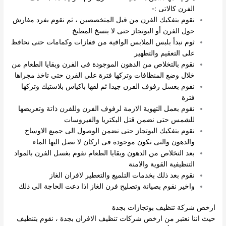
الفرن كالاتى :-
نقوم بتفكيك الفرن من قبل المتخصصين ، ثم نقوم بفرد مفارش
حول الفرن أو البوتجاز حتى لا يتسخ المطبخ
ثوم نبدأ بلبس الملابس الواقية من قفازات وكمامات حتى نحافظ
على التعقيم والتطهير
نقوم بالتخلاص من الدهون الموجودة فى الفرن وبقايا الطعام من
خلال وضع المنظافات وتركها فترة على الفرن حتى تاخذ مجراها
نقوم بغسل رفوف الفرن جيدا ثم لفها باكياس بلاستيك وتركها
فترة
نقوم بعمل التهوية الازمة لرفوف الفرن وللفرن ذاتة وتعريضها
للشمس حتى نضمن قتل البكتريا والفيروسات
نقوم بتفكيك البوتجاز حتى نضمن الوصول الى جميع الاوساخ
والدهون والتى تكون موجودة فى اركان لا تصل اليها الماء
بعد التخلاص من الدهون وبقايا الطعام نقوم بغسل الفرن بالمواد
التنظيفية القوية والامنة
نقوم بعد ذلك بخدمات التلميع والتعطير لافران الغاز
واخير نقوم بصيانة وتصليح فرن الغاز اذا دعت الحاجة الى ذلك
ارخص شركة تنظيف بوتجازات بجدة
حيث اننا نعتبر من ارخص شركات تنظيف الافران بجدة ، نقوم بتنظيف