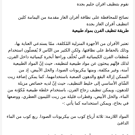
نقوم بتنظيف افران جليم بجدة
نصائح للمحافظة على نظافة أفران الغاز مقدمة من اليمامة كلين
اتنظيف أفران الغاز بجدة
طريقة تنظيف الفرن بمواد طبيعية
تعتبر الأفران من الأجهزة المنزلية المُكلفة، ممّا يستدعي العناية بها،
وذلك بالحفاظ على نظافتها، ولكن الكثير من النّاس لا يُفضلّون استخدام
مُنظفات الفرن الكيميائية التي تُخلّف وراءها أبخرة كيميائية داخل الفرن،
لذلك فإنّهم يبحثون عن مواد طبيعية لتنظيفه، حيث إنّ المواد الطبيعية
آمنة، وغير مكلفة، ومنها بيكربونات الصودا، والخل الأبيض، إذ من
الممكن إزالة البقع والدهون الصعبة باستخدامهما، كما يمكن إضافة زيت
الشّاي الأساسي إلى خليط التنظيف، حيث إنّ لديه خصائص مزيلة
للدهون، ويمكن تنظيف زجاج الفرن، باستخدام خلطة طبيعية مُكوّنة من
الماء، والخل الأبيض، وقطرات قليلة من زيت الليمون العطري، ووضعها
في بخاخ، ويمكن استخدامه كما يأتي :-
المواد اللازمة: ثلاثة أرباع كوب من بيكربونات الصودا. ربع كوب من الماء
الدافئ