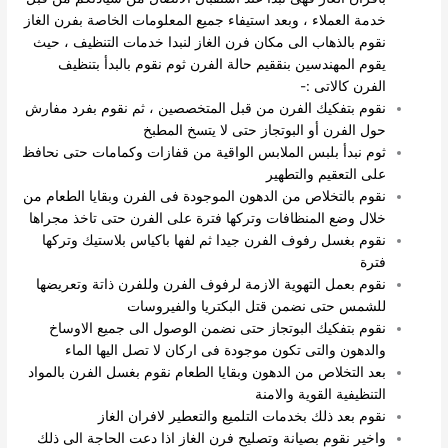
خدمة العملاء ، وبعد استيفاء جميع المعلومات الخاصة بفرن الغاز
نقوم بالذهاب الى مكان فرن الغاز لنبدا خدمات التنظيف ، حيث
يقوم المهندسين بنققيم حالة الفرن ثوم نقوم بالبدأ بتنظيف
الفرن كالاتى :-
نقوم بتفكيك الفرن من قبل المتخصصين ، ثم نقوم بفرد مفارش
حول الفرن أو البوتجاز حتى لا يتسخ المطبخ
ثوم نبدأ بلبس الملابس الواقية من قفازات وكمامات حتى نحافظ
على التعقيم والتطهير
نقوم بالتخلاص من الدهون الموجودة فى الفرن وبقايا الطعام من
خلال وضع المنظافات وتركها فترة على الفرن حتى تاخذ مجراها
نقوم بغسل رفوف الفرن جيدا ثم لفها باكياس بلاستيك وتركها
فترة
نقوم بعمل التهوية الازمة لرفوف الفرن وللفرن ذاتة وتعريضها
للشمس حتى نضمن قتل البكتريا والفيروسات
نقوم بتفكيك البوتجاز حتى نضمن الوصول الى جميع الاوساخ
والدهون والتى تكون موجودة فى اركان لا تصل اليها الماء
بعد التخلاص من الدهون وبقايا الطعام نقوم بغسل الفرن بالمواد
التنظيفية القوية والامنة
نقوم بعد ذلك بخدمات التلميع والتعطير لافران الغاز
واخير نقوم بصيانة وتصليح فرن الغاز اذا دعت الحاجة الى ذلك