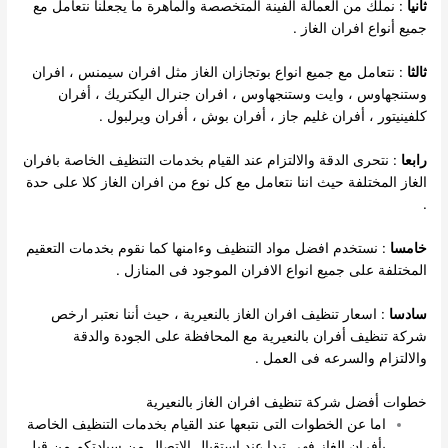
ثانيا
: نملك من العمالة الفينة المتخصصة والماهرة ما يجعلنا نتعامل مع
جميع أنواع افران الغاز .
ثالثا
: نتعامل مع جميع انواع بوتجازان الغاز مثل افران سيمنس ، افران
وستنجهاوس ، وايت وستنجهاوس ، افران جنرال اليكتريك ، أفران
كلفينيتور ، أفران غليم جاز ، أفران بوش ، أفران ويرلبول .
رابعا
: نتحرى الدقة والالتزام عند القيام بخدمات التنظيف الخاصة بافران
الغاز المختلفة حيث اننا نتعامل مع كل نوع من افران الغاز كلا على حدة
.
خامسا
: نستخدم افضل مواد التنظيف وءامنها كما نقوم بخدمات التعقيم
المختلفة على جميع انواع الافران الموجود فى المنازل .
سادسا
: اسعار تنظيف افران الغاز بالنعيرية ، حيث أننا نعتبر ارخص
شركة تنظيف أفران بالنعيرية مع المحافظة على الجودة والدقة
والالتزام والسرعه فى العمل .
خطوات أفضل شركة تنظيف افران الغاز بالنعيرية
اما عن الخطوات التى نتبعها عند القيام بخدمات التنظيف الخاصة
بأفران الغاز فهى تبدا عند استقبال الاتصال من سيادتكم من قبل