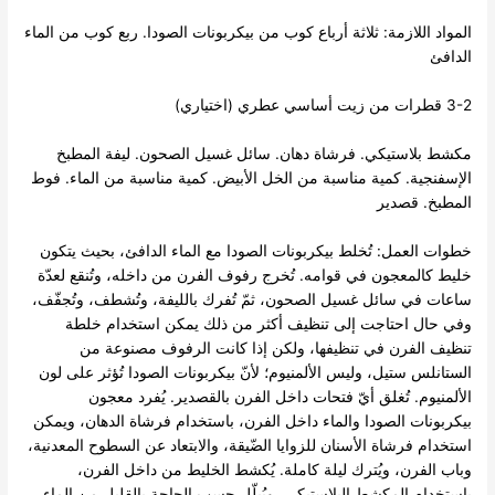
المواد اللازمة: ثلاثة أرباع كوب من بيكربونات الصودا. ربع كوب من الماء
الدافئ
3-2 قطرات من زيت أساسي عطري (اختياري)
مكشط بلاستيكي. فرشاة دهان. سائل غسيل الصحون. ليفة المطبخ
الإسفنجية. كمية مناسبة من الخل الأبيض. كمية مناسبة من الماء. فوط
المطبخ. قصدير
خطوات العمل: تُخلط بيكربونات الصودا مع الماء الدافئ، بحيث يتكون
خليط كالمعجون في قوامه. تُخرج رفوف الفرن من داخله، وتُنقع لعدّة
ساعات في سائل غسيل الصحون، ثمّ تُفرك بالليفة، وتُشطف، وتُجفّف،
وفي حال احتاجت إلى تنظيف أكثر من ذلك يمكن استخدام خلطة
تنظيف الفرن في تنظيفها، ولكن إذا كانت الرفوف مصنوعة من
الستانلس ستيل، وليس الألمنيوم؛ لأنّ بيكربونات الصودا تُؤثر على لون
الألمنيوم. تُغلق أيّ فتحات داخل الفرن بالقصدير. يُفرد معجون
بيكربونات الصودا والماء داخل الفرن، باستخدام فرشاة الدهان، ويمكن
استخدام فرشاة الأسنان للزوايا الضّيقة، والابتعاد عن السطوح المعدنية،
وباب الفرن، ويُترك ليلة كاملة. يُكشط الخليط من داخل الفرن،
باستخدام المكشط البلاستيكي، ويُبلّل حسب الحاجة بالقليل من الماء،