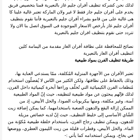
لذلك نحن كشركة تنظيف أفران جليم غاز بالنعيرية قمنا بتخصيص فريق
يخدم على أفران جليم جاز فقط لا غير ولان الماركة تعتبر غالية علينا كا
هى غالية على من قامو بشراء أفران جليم بالنعيرية فأننا نقوم بتنظيف
أفران جليم غاز بأرخص الاسعار الموجودة فى السوق اتصل بنا الان ولا
تتردد حتى نقوم بتنظيف افران جليم بالنعيرية
نصائح للمحافظة على نظافة أفران الغاز مقدمة من اليمامة كلين
اتنظيف أفران الغاز بالنعيرية
طريقة تنظيف الفرن بمواد طبيعية
تعتبر الأفران من الأجهزة المنزلية المُكلفة، ممّا يستدعي العناية بها،
وذلك بالحفاظ على نظافتها، ولكن الكثير من النّاس لا يُفضلّون استخدام
مُنظفات الفرن الكيميائية التي تُخلّف وراءها أبخرة كيميائية داخل الفرن،
لذلك فإنّهم يبحثون عن مواد طبيعية لتنظيفه، حيث إنّ المواد الطبيعية
آمنة، وغير مكلفة، ومنها بيكربونات الصودا، والخل الأبيض، إذ من
الممكن إزالة البقع والدهون الصعبة باستخدامهما، كما يمكن إضافة زيت
الشّاي الأساسي إلى خليط التنظيف، حيث إنّ لديه خصائص مزيلة
للدهون، ويمكن تنظيف زجاج الفرن، باستخدام خلطة طبيعية مُكوّنة من
الماء، والخل الأبيض، وقطرات قليلة من زيت الليمون العطري، ووضعها
في بخاخ، ويمكن استخدامه كما يأتي :-