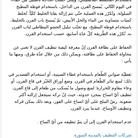
في اليوم التّالي. يُمسح الفرن من الداخل، باستخدام فوطة المطبخ
المبلولة، وتُكرّر هذه العملية حتّى تتم إزالة بقايا الخليط كليّاً. تُخلط
كميات متساوية من الماء والخل الأبيض، ثمّ يُمسح باب الفرن بالخليط،
باستخدام فوطة المطبخ، مع تجنّب تبليل الحشو المطاطي لباب الفرن
به. تُكرّر هذه الطّريقة كلّ عدّة أسابيع، حسب استخدام الفرن.
الحفاظ على نظافة الفرن إنّ معرفة كيفية تنظيف الفرن لا تغني عن
محاولة الحفاظ على نظافته، ويمكن ذلك من خلال عدّة طرق، ومنها ما
يأتي :
تغطيّة صواني الطّعام باستخدام غطاء الصينية، أو استخدام القصدير في
ذلك؛ لمنع تناثر الطّعام في الفرن. وضع أوراق الخَبْز في قاع الفرن، أو
وعاء مقاوم للحرارة؛ لمنع وصول ما يُسكب من طعام إلى قاع الفرن.
تنظيف أيّ اتساخ بمجرد حدوثه، حيث إنّ تركه سيجعل إزالته أكثر
صعوبة. رشّ الملح على أيّ اتساخ على الفور، وبعد ذلك يمكن فركه
وتنظيف الأوساخ، عندما يبرد الفرن.
عدم استخدام الفرن إلى أن يتمّ تنظيفه من أيّ اتّساخ .
شركات التنظيف بالمدينة المنورة