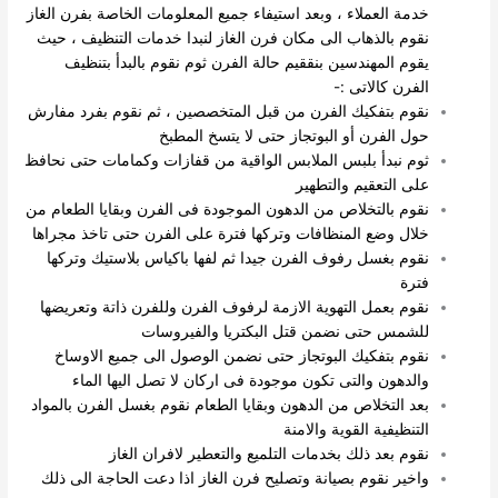
خدمة العملاء ، وبعد استيفاء جميع المعلومات الخاصة بفرن الغاز
نقوم بالذهاب الى مكان فرن الغاز لنبدا خدمات التنظيف ، حيث
يقوم المهندسين بنققيم حالة الفرن ثوم نقوم بالبدأ بتنظيف
الفرن كالاتى :-
نقوم بتفكيك الفرن من قبل المتخصصين ، ثم نقوم بفرد مفارش
حول الفرن أو البوتجاز حتى لا يتسخ المطبخ
ثوم نبدأ بلبس الملابس الواقية من قفازات وكمامات حتى نحافظ
على التعقيم والتطهير
نقوم بالتخلاص من الدهون الموجودة فى الفرن وبقايا الطعام من
خلال وضع المنظافات وتركها فترة على الفرن حتى تاخذ مجراها
نقوم بغسل رفوف الفرن جيدا ثم لفها باكياس بلاستيك وتركها
فترة
نقوم بعمل التهوية الازمة لرفوف الفرن وللفرن ذاتة وتعريضها
للشمس حتى نضمن قتل البكتريا والفيروسات
نقوم بتفكيك البوتجاز حتى نضمن الوصول الى جميع الاوساخ
والدهون والتى تكون موجودة فى اركان لا تصل اليها الماء
بعد التخلاص من الدهون وبقايا الطعام نقوم بغسل الفرن بالمواد
التنظيفية القوية والامنة
نقوم بعد ذلك بخدمات التلميع والتعطير لافران الغاز
واخير نقوم بصيانة وتصليح فرن الغاز اذا دعت الحاجة الى ذلك