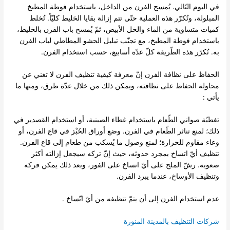
في اليوم التّالي. يُمسح الفرن من الداخل، باستخدام فوطة المطبخ
المبلولة، وتُكرّر هذه العملية حتّى تتم إزالة بقايا الخليط كليّاً. تُخلط
كميات متساوية من الماء والخل الأبيض، ثمّ يُمسح باب الفرن بالخليط،
باستخدام فوطة المطبخ، مع تجنّب تبليل الحشو المطاطي لباب الفرن
به. تُكرّر هذه الطّريقة كلّ عدّة أسابيع، حسب استخدام الفرن.
الحفاظ على نظافة الفرن إنّ معرفة كيفية تنظيف الفرن لا تغني عن
محاولة الحفاظ على نظافته، ويمكن ذلك من خلال عدّة طرق، ومنها ما
يأتي :
تغطيّة صواني الطّعام باستخدام غطاء الصينية، أو استخدام القصدير في
ذلك؛ لمنع تناثر الطّعام في الفرن. وضع أوراق الخَبْز في قاع الفرن، أو
وعاء مقاوم للحرارة؛ لمنع وصول ما يُسكب من طعام إلى قاع الفرن.
تنظيف أيّ اتساخ بمجرد حدوثه، حيث إنّ تركه سيجعل إزالته أكثر
صعوبة. رشّ الملح على أيّ اتساخ على الفور، وبعد ذلك يمكن فركه
وتنظيف الأوساخ، عندما يبرد الفرن.
عدم استخدام الفرن إلى أن يتمّ تنظيفه من أيّ اتّساخ .
شركات التنظيف بالمدينة المنورة