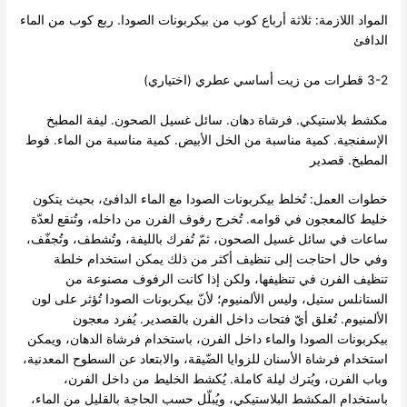
المواد اللازمة: ثلاثة أرباع كوب من بيكربونات الصودا. ربع كوب من الماء
الدافئ
3-2 قطرات من زيت أساسي عطري (اختياري)
مكشط بلاستيكي. فرشاة دهان. سائل غسيل الصحون. ليفة المطبخ
الإسفنجية. كمية مناسبة من الخل الأبيض. كمية مناسبة من الماء. فوط
المطبخ. قصدير
خطوات العمل: تُخلط بيكربونات الصودا مع الماء الدافئ، بحيث يتكون
خليط كالمعجون في قوامه. تُخرج رفوف الفرن من داخله، وتُنقع لعدّة
ساعات في سائل غسيل الصحون، ثمّ تُفرك بالليفة، وتُشطف، وتُجفّف،
وفي حال احتاجت إلى تنظيف أكثر من ذلك يمكن استخدام خلطة
تنظيف الفرن في تنظيفها، ولكن إذا كانت الرفوف مصنوعة من
الستانلس ستيل، وليس الألمنيوم؛ لأنّ بيكربونات الصودا تُؤثر على لون
الألمنيوم. تُغلق أيّ فتحات داخل الفرن بالقصدير. يُفرد معجون
بيكربونات الصودا والماء داخل الفرن، باستخدام فرشاة الدهان، ويمكن
استخدام فرشاة الأسنان للزوايا الضّيقة، والابتعاد عن السطوح المعدنية،
وباب الفرن، ويُترك ليلة كاملة. يُكشط الخليط من داخل الفرن،
باستخدام المكشط البلاستيكي، ويُبلّل حسب الحاجة بالقليل من الماء،