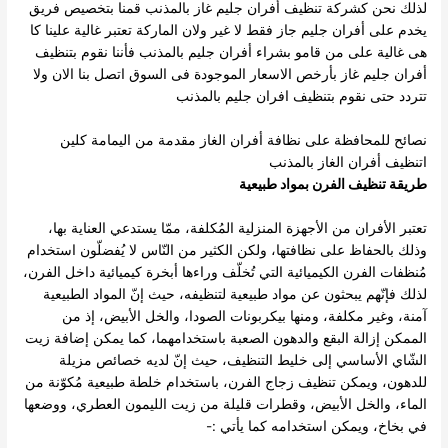
لذلك نحن كشركة تنظيف أفران جليم غاز بالمذنب قمنا بتخصيص فريق
يخدم على أفران جليم جاز فقط لا غير ولان الماركة تعتبر غالية علينا كا
هى غالية على من قامو بشراء أفران جليم بالمذنب فأننا نقوم بتنظيف
أفران جليم غاز بأرخص الاسعار الموجودة فى السوق اتصل بنا الان ولا
تتردد حتى نقوم بتنظيف افران جليم بالمذنب
نصائح للمحافظة على نظافة أفران الغاز مقدمة من اليمامة كلين
اتنظيف أفران الغاز بالمذنب
طريقة تنظيف الفرن بمواد طبيعية
تعتبر الأفران من الأجهزة المنزلية المُكلفة، ممّا يستدعي العناية بها،
وذلك بالحفاظ على نظافتها، ولكن الكثير من النّاس لا يُفضلّون استخدام
مُنظفات الفرن الكيميائية التي تُخلّف وراءها أبخرة كيميائية داخل الفرن،
لذلك فإنّهم يبحثون عن مواد طبيعية لتنظيفه، حيث إنّ المواد الطبيعية
آمنة، وغير مكلفة، ومنها بيكربونات الصودا، والخل الأبيض، إذ من
الممكن إزالة البقع والدهون الصعبة باستخدامهما، كما يمكن إضافة زيت
الشّاي الأساسي إلى خليط التنظيف، حيث إنّ لديه خصائص مزيلة
للدهون، ويمكن تنظيف زجاج الفرن، باستخدام خلطة طبيعية مُكوّنة من
الماء، والخل الأبيض، وقطرات قليلة من زيت الليمون العطري، ووضعها
في بخاخ، ويمكن استخدامه كما يأتي :-