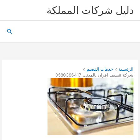
خطي
دليل شركات المملكة
لى
لمحتوى
البحث
الرئيسية
خدمات القصيم
شركة تنظيف افران بالمذنب 0580386417