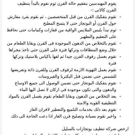
يقوم المهندسين بنققيم حالة الفرن ثوم نقوم بالبدأ بتنظيف
الفرن كالاتى :-
نقوم بتفكيك الفرن من قبل المتخصصين ، ثم نقوم بفرد مفارش
حول الفرن أو البوتجاز حتى لا يتسخ المطبخ
ثوم نبدأ بلبس الملابس الواقية من قفازات وكمامات حتى نحافظ
على التعقيم والتطهير
نقوم بالتخلاص من الدهون الموجودة فى الفرن وبقايا الطعام من
خلال وضع المنظافات وتركها فترة على الفرن حتى تاخذ مجراها
نقوم بغسل رفوف الفرن جيدا ثم لفها باكياس بلاستيك وتركها
فترة
نقوم بعمل التهوية الازمة لرفوف الفرن وللفرن ذاتة وتعريضها
للشمس حتى نضمن قتل البكتريا والفيروسات
نقوم بتفكيك البوتجاز حتى نضمن الوصول الى جميع الاوساخ
والدهون والتى تكون موجودة فى اركان لا تصل اليها الماء
بعد التخلاص من الدهون وبقايا الطعام نقوم بغسل الفرن بالمواد
التنظيفية القوية والامنة
نقوم بعد ذلك بخدمات التلميع والتعطير لافران الغاز
واخير نقوم بصيانة وتصليح فرن الغاز اذا دعت الحاجة الى ذلك
ارخص شركة تنظيف بوتجازات بالسليل