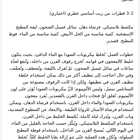
3-2 قطرات من زيت أساسي عطري (اختياري)
مكشط بلاستيكي. فرشاة دهان. سائل غسيل الصحون. ليفة المطبخ
الإسفنجية. كمية مناسبة من الخل الأبيض. كمية مناسبة من الماء. فوط
المطبخ. قصدير
خطوات العمل: تُخلط بيكربونات الصودا مع الماء الدافئ، بحيث يتكون
خليط كالمعجون في قوامه. تُخرج رفوف الفرن من داخله، وتُنقع لعدّة
ساعات في سائل غسيل الصحون، ثمّ تُفرك بالليفة، وتُشطف، وتُجفّف،
وفي حال احتاجت إلى تنظيف أكثر من ذلك يمكن استخدام خلطة
تنظيف الفرن في تنظيفها، ولكن إذا كانت الرفوف مصنوعة من
الستانلس ستيل، وليس الألمنيوم؛ لأنّ بيكربونات الصودا تُؤثر على لون
الألمنيوم. تُغلق أيّ فتحات داخل الفرن بالقصدير. يُفرد معجون
بيكربونات الصودا والماء داخل الفرن، باستخدام فرشاة الدهان، ويمكن
استخدام فرشاة الأسنان للزوايا الضّيقة، والابتعاد عن السطوح المعدنية،
وباب الفرن، ويُترك ليلة كاملة. يُكشط الخليط من داخل الفرن،
باستخدام المكشط البلاستيكي، ويُبلّل حسب الحاجة بالقليل من الماء،
في اليوم التّالي. يُمسح الفرن من الداخل، باستخدام فوطة المطبخ
المبلولة، وتُكرّر هذه العملية حتّى تتم إزالة بقايا الخليط كليّاً. تُخلط