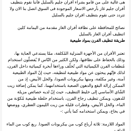
هى غالية على من قامو بشراء أفران جليم بالسليل فأننا نقوم بتنظيف
أفران جليم غاز بأرخص الاسعار الموجودة فى السوق اتصل بنا الان ولا
تتردد حتى نقوم بتنظيف افران جليم بالسليل
نصائح للمحافظة على نظافة أفران الغاز مقدمة من اليمامة كلين
اتنظيف أفران الغاز بالسليل
طريقة تنظيف الفرن بمواد طبيعية
تعتبر الأفران من الأجهزة المنزلية المُكلفة، ممّا يستدعي العناية بها،
وذلك بالحفاظ على نظافتها، ولكن الكثير من النّاس لا يُفضلّون استخدام
مُنظفات الفرن الكيميائية التي تُخلّف وراءها أبخرة كيميائية داخل الفرن،
لذلك فإنّهم يبحثون عن مواد طبيعية لتنظيفه، حيث إنّ المواد الطبيعية
آمنة، وغير مكلفة، ومنها بيكربونات الصودا، والخل الأبيض، إذ من
الممكن إزالة البقع والدهون الصعبة باستخدامهما، كما يمكن إضافة زيت
الشّاي الأساسي إلى خليط التنظيف، حيث إنّ لديه خصائص مزيلة
للدهون، ويمكن تنظيف زجاج الفرن، باستخدام خلطة طبيعية مُكوّنة من
الماء، والخل الأبيض، وقطرات قليلة من زيت الليمون العطري، ووضعها
في بخاخ، ويمكن استخدامه كما يأتي :-
المواد اللازمة: ثلاثة أرباع كوب من بيكربونات الصودا. ربع كوب من الماء
الدافئ