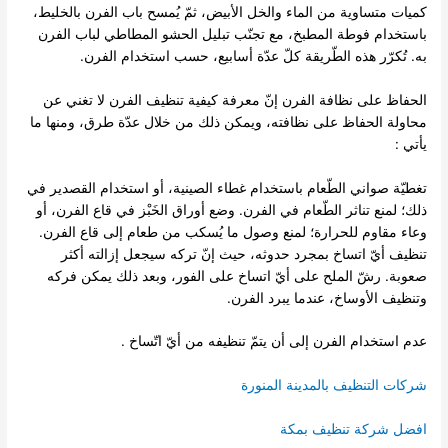
كميات متساوية من الماء والخل الأبيض، ثمّ يُمسح باب الفرن بالخليط،
باستخدام فوطة المطبخ، مع تجنّب تبليل الحشو المطاطي لباب الفرن
به. تُكرّر هذه الطّريقة كلّ عدّة أسابيع، حسب استخدام الفرن.
الحفاظ على نظافة الفرن إنّ معرفة كيفية تنظيف الفرن لا تغني عن
محاولة الحفاظ على نظافته، ويمكن ذلك من خلال عدّة طرق، ومنها ما
يأتي :
تغطيّة صواني الطّعام باستخدام غطاء الصينية، أو استخدام القصدير في
ذلك؛ لمنع تناثر الطّعام في الفرن. وضع أوراق الخَبْز في قاع الفرن، أو
وعاء مقاوم للحرارة؛ لمنع وصول ما يُسكب من طعام إلى قاع الفرن.
تنظيف أيّ اتساخ بمجرد حدوثه، حيث إنّ تركه سيجعل إزالته أكثر
صعوبة. رشّ الملح على أيّ اتساخ على الفور، وبعد ذلك يمكن فركه
وتنظيف الأوساخ، عندما يبرد الفرن.
عدم استخدام الفرن إلى أن يتمّ تنظيفه من أيّ اتّساخ .
شركات التنظيف بالمدينة المنورة
افضل شركة تنظيف بمكة