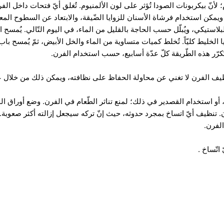
نّ بيكربونات الصودا تُؤثر على لون الألمنيوم. تُغلق أيّ فتحات داخل الف
يمكن استخدام فرشاة الأسنان للزوايا الضّيقة، والابتعاد عن السطوح المعدن
استيكي، ويُبلّل حسب الحاجة بالقليل من الماء، في اليوم التّالي. يُمسح
بقايا الخليط كليّاً. تُخلط كميات متساوية من الماء والخل الأبيض، ثمّ يُمسح
كرّر هذه الطّريقة كلّ عدّة أسابيع، حسب استخدام الفرن.
يف الفرن لا تغني عن محاولة الحفاظ على نظافته، ويمكن ذلك من خلال عدّ
أو استخدام القصدير في ذلك؛ لمنع تناثر الطّعام في الفرن. وضع أوراق الخَ
تنظيف أيّ اتساخ بمجرد حدوثه، حيث إنّ تركه سيجعل إزالته أكثر صعوبة. 
لفرن.
اتّساخ .