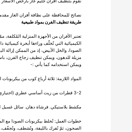
نقوم بتنظيف أفران جليم غاز بأرخص الاسعار ا
نصائح للمحافظة على نظافة أفران الغاز مقدمة
طريقة تنظيف الفرن بمواد طبيعية
تعتبر الأفران من الأجهزة المنزلية المُكلفة، م
الكيميائية التي تُخلّف وراءها أبخرة كيميائية 
الصودا، والخل الأبيض، إذ من الممكن إزالة ا
مزيلة للدهون، ويمكن تنظيف زجاج الفرن، باس
ويمكن استخدامه كما يأتي :-
المواد اللازمة: ثلاثة أرباع كوب من بيكربونات 
3-2 قطرات من زيت أساسي عطري (اختياري)
مكشط بلاستيكي. فرشاة دهان. سائل غسيل الص
خطوات العمل: تُخلط بيكربونات الصودا مع ال
الصحون، ثمّ تُفرك بالليفة، وتُشطف، وتُجفّ