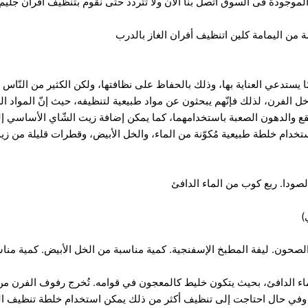
لموجودة فى السوق اتصل بنا الان ولا تتردد حتى نقوم بتنظيف افران جليم
 من اليمامة كلين اتنظيف أفران الغاز بالدرب
مّا يستدعي العناية بها، وذلك بالحفاظ على نظافتها، ولكن الكثير من النّاس
داخل الفرن، لذلك فإنّهم يبحثون عن مواد طبيعية لتنظيفه، حيث إنّ المواد ال
لبقع والدهون الصعبة باستخدامهما، كما يمكن إضافة زيت الشّاي الأساسي
تخدام خلطة طبيعية مُكوّنة من الماء، والخل الأبيض، وقطرات قليلة من ز
الصودا. ربع كوب من الماء الدافئ
حون. ليفة المطبخ الإسفنجية. كمية مناسبة من الخل الأبيض. كمية مناس
ماء الدافئ، بحيث يتكون خليط كالمعجون في قوامه. تُخرج رفوف الفرن من
ف، وفي حال احتاجت إلى تنظيف أكثر من ذلك يمكن استخدام خلطة تنظيف ال