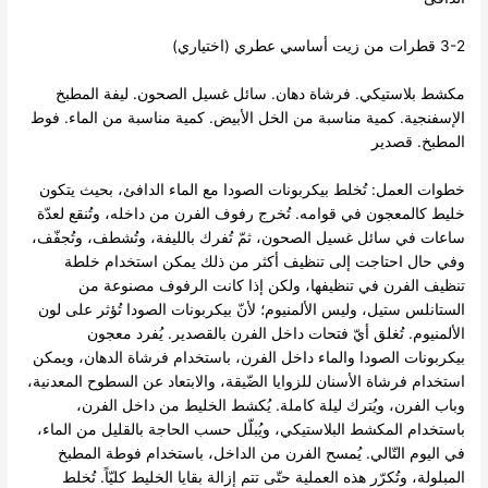
3-2 قطرات من زيت أساسي عطري (اختياري)
مكشط بلاستيكي. فرشاة دهان. سائل غسيل الصحون. ليفة المطبخ
الإسفنجية. كمية مناسبة من الخل الأبيض. كمية مناسبة من الماء. فوط
المطبخ. قصدير
خطوات العمل: تُخلط بيكربونات الصودا مع الماء الدافئ، بحيث يتكون
خليط كالمعجون في قوامه. تُخرج رفوف الفرن من داخله، وتُنقع لعدّة
ساعات في سائل غسيل الصحون، ثمّ تُفرك بالليفة، وتُشطف، وتُجفّف،
وفي حال احتاجت إلى تنظيف أكثر من ذلك يمكن استخدام خلطة
تنظيف الفرن في تنظيفها، ولكن إذا كانت الرفوف مصنوعة من
الستانلس ستيل، وليس الألمنيوم؛ لأنّ بيكربونات الصودا تُؤثر على لون
الألمنيوم. تُغلق أيّ فتحات داخل الفرن بالقصدير. يُفرد معجون
بيكربونات الصودا والماء داخل الفرن، باستخدام فرشاة الدهان، ويمكن
استخدام فرشاة الأسنان للزوايا الضّيقة، والابتعاد عن السطوح المعدنية،
وباب الفرن، ويُترك ليلة كاملة. يُكشط الخليط من داخل الفرن،
باستخدام المكشط البلاستيكي، ويُبلّل حسب الحاجة بالقليل من الماء،
في اليوم التّالي. يُمسح الفرن من الداخل، باستخدام فوطة المطبخ
المبلولة، وتُكرّر هذه العملية حتّى تتم إزالة بقايا الخليط كليّاً. تُخلط