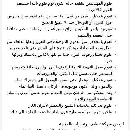
يقوم المهندسين بنققيم حالة الفرن ثوم نقوم بالبدأ بتنظيف
الفرن كالاتى :-
نقوم بتفكيك الفرن من قبل المتخصصين ، ثم نقوم بفرد مفارش
حول الفرن أو البوتجاز حتى لا يتسخ المطبخ
ثوم نبدأ بلبس الملابس الواقية من قفازات وكمامات حتى نحافظ
على التعقيم والتطهير
نقوم بالتخلاص من الدهون الموجودة فى الفرن وبقايا الطعام من
خلال وضع المنظافات وتركها فترة على الفرن حتى تاخذ مجراها
نقوم بغسل رفوف الفرن جيدا ثم لفها باكياس بلاستيك وتركها
فترة
نقوم بعمل التهوية الازمة لرفوف الفرن وللفرن ذاتة وتعريضها
للشمس حتى نضمن قتل البكتريا والفيروسات
نقوم بتفكيك البوتجاز حتى نضمن الوصول الى جميع الاوساخ
والدهون والتى تكون موجودة فى اركان لا تصل اليها الماء
بعد التخلاص من الدهون وبقايا الطعام نقوم بغسل الفرن بالمواد
التنظيفية القوية والامنة
نقوم بعد ذلك بخدمات التلميع والتعطير لافران الغاز
واخير نقوم بصيانة وتصليح فرن الغاز اذا دعت الحاجة الى ذلك
ارخص شركة تنظيف بوتجازات بالخرمة