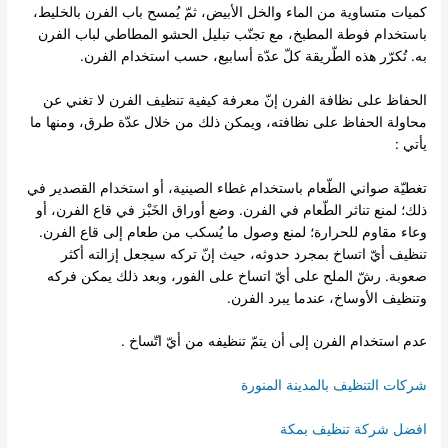
كميات متساوية من الماء والخل الأبيض، ثمّ يُمسح باب الفرن بالخليط،
باستخدام فوطة المطبخ، مع تجنّب تبليل الحشو المطاطي لباب الفرن
به. تُكرّر هذه الطّريقة كلّ عدّة أسابيع، حسب استخدام الفرن.
الحفاظ على نظافة الفرن إنّ معرفة كيفية تنظيف الفرن لا تغني عن
محاولة الحفاظ على نظافته، ويمكن ذلك من خلال عدّة طرق، ومنها ما
يأتي :
تغطيّة صواني الطّعام باستخدام غطاء الصينية، أو استخدام القصدير في
ذلك؛ لمنع تناثر الطّعام في الفرن. وضع أوراق الخَبْز في قاع الفرن، أو
وعاء مقاوم للحرارة؛ لمنع وصول ما يُسكب من طعام إلى قاع الفرن.
تنظيف أيّ اتساخ بمجرد حدوثه، حيث إنّ تركه سيجعل إزالته أكثر
صعوبة. رشّ الملح على أيّ اتساخ على الفور، وبعد ذلك يمكن فركه
وتنظيف الأوساخ، عندما يبرد الفرن.
عدم استخدام الفرن إلى أن يتمّ تنظيفه من أيّ اتّساخ .
شركات التنظيف بالمدينة المنورة
افضل شركة تنظيف بمكة