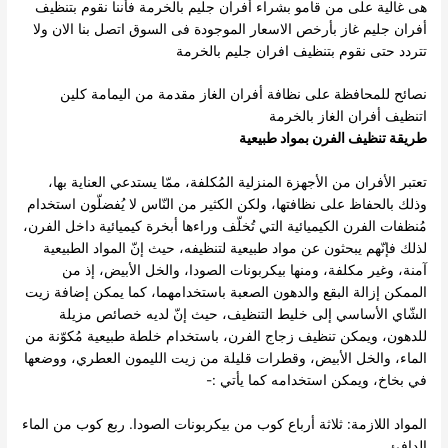
هى غالية على من قامو بشراء أفران جليم بالخرمة فأننا نقوم بتنظيف
أفران جليم غاز بأرخص الاسعار الموجودة فى السوق اتصل بنا الان ولا
تتردد حتى نقوم بتنظيف افران جليم بالخرمة
نصائح للمحافظة على نظافة أفران الغاز مقدمة من اليمامة كلين
اتنظيف أفران الغاز بالخرمة
طريقة تنظيف الفرن بمواد طبيعية
تعتبر الأفران من الأجهزة المنزلية المُكلفة، ممّا يستدعي العناية بها،
وذلك بالحفاظ على نظافتها، ولكن الكثير من النّاس لا يُفضلّون استخدام
مُنظفات الفرن الكيميائية التي تُخلّف وراءها أبخرة كيميائية داخل الفرن،
لذلك فإنّهم يبحثون عن مواد طبيعية لتنظيفه، حيث إنّ المواد الطبيعية
آمنة، وغير مكلفة، ومنها بيكربونات الصودا، والخل الأبيض، إذ من
الممكن إزالة البقع والدهون الصعبة باستخدامهما، كما يمكن إضافة زيت
الشّاي الأساسي إلى خليط التنظيف، حيث إنّ لديه خصائص مزيلة
للدهون، ويمكن تنظيف زجاج الفرن، باستخدام خلطة طبيعية مُكوّنة من
الماء، والخل الأبيض، وقطرات قليلة من زيت الليمون العطري، ووضعها
في بخاخ، ويمكن استخدامه كما يأتي :-
المواد اللازمة: ثلاثة أرباع كوب من بيكربونات الصودا. ربع كوب من الماء
الدافئ