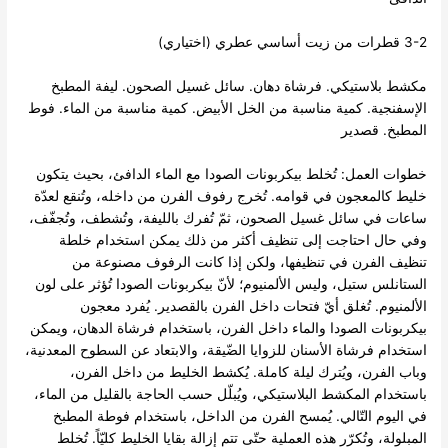
3-2 قطرات من زيت أساسي عطري (اختياري)
مكشط بلاستيكي. فرشاة دهان. سائل غسيل الصحون. ليفة المطبخ
الإسفنجية. كمية مناسبة من الخل الأبيض. كمية مناسبة من الماء. فوط
المطبخ. قصدير
خطوات العمل: تُخلط بيكربونات الصودا مع الماء الدافئ، بحيث يتكون
خليط كالمعجون في قوامه. تُخرج رفوف الفرن من داخله، وتُنقع لعدّة
ساعات في سائل غسيل الصحون، ثمّ تُفرك بالليفة، وتُشطف، وتُجفّف،
وفي حال احتاجت إلى تنظيف أكثر من ذلك يمكن استخدام خلطة
تنظيف الفرن في تنظيفها، ولكن إذا كانت الرفوف مصنوعة من
الستانلس ستيل، وليس الألمنيوم؛ لأنّ بيكربونات الصودا تُؤثر على لون
الألمنيوم. تُغلق أيّ فتحات داخل الفرن بالقصدير. يُفرد معجون
بيكربونات الصودا والماء داخل الفرن، باستخدام فرشاة الدهان، ويمكن
استخدام فرشاة الأسنان للزوايا الضّيقة، والابتعاد عن السطوح المعدنية،
وباب الفرن، ويُترك ليلة كاملة. يُكشط الخليط من داخل الفرن،
باستخدام المكشط البلاستيكي، ويُبلّل حسب الحاجة بالقليل من الماء،
في اليوم التّالي. يُمسح الفرن من الداخل، باستخدام فوطة المطبخ
المبلولة، وتُكرّر هذه العملية حتّى تتم إزالة بقايا الخليط كليّاً. تُخلط