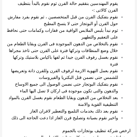
يقوم المهندسين بنققيم حالة الفرن ثوم نقوم بالبدأ بتنظيف
الفرن كالاتى :-
نقوم بتفكيك الفرن من قبل المتخصصين ، ثم نقوم بفرد مفارش
حول الفرن أو البوتجاز حتى لا يتسخ المطبخ
ثوم نبدأ بلبس الملابس الواقية من قفازات وكمامات حتى نحافظ
على التعقيم والتطهير
نقوم بالتخلاص من الدهون الموجودة فى الفرن وبقايا الطعام من
خلال وضع المنظافات وتركها فترة على الفرن حتى تاخذ مجراها
نقوم بغسل رفوف الفرن جيدا ثم لفها باكياس بلاستيك وتركها
فترة
نقوم بعمل التهوية الازمة لرفوف الفرن وللفرن ذاتة وتعريضها
للشمس حتى نضمن قتل البكتريا والفيروسات
نقوم بتفكيك البوتجاز حتى نضمن الوصول الى جميع الاوساخ
والدهون والتى تكون موجودة فى اركان لا تصل اليها الماء
بعد التخلاص من الدهون وبقايا الطعام نقوم بغسل الفرن بالمواد
التنظيفية القوية والامنة
نقوم بعد ذلك بخدمات التلميع والتعطير لافران الغاز
واخير نقوم بصيانة وتصليح فرن الغاز اذا دعت الحاجة الى ذلك
ارخص شركة تنظيف بوتجازات بالجموم