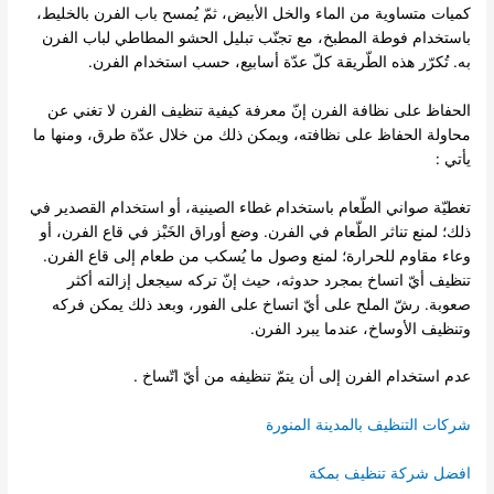
كميات متساوية من الماء والخل الأبيض، ثمّ يُمسح باب الفرن بالخليط،
باستخدام فوطة المطبخ، مع تجنّب تبليل الحشو المطاطي لباب الفرن
به. تُكرّر هذه الطّريقة كلّ عدّة أسابيع، حسب استخدام الفرن.
الحفاظ على نظافة الفرن إنّ معرفة كيفية تنظيف الفرن لا تغني عن
محاولة الحفاظ على نظافته، ويمكن ذلك من خلال عدّة طرق، ومنها ما
يأتي :
تغطيّة صواني الطّعام باستخدام غطاء الصينية، أو استخدام القصدير في
ذلك؛ لمنع تناثر الطّعام في الفرن. وضع أوراق الخَبْز في قاع الفرن، أو
وعاء مقاوم للحرارة؛ لمنع وصول ما يُسكب من طعام إلى قاع الفرن.
تنظيف أيّ اتساخ بمجرد حدوثه، حيث إنّ تركه سيجعل إزالته أكثر
صعوبة. رشّ الملح على أيّ اتساخ على الفور، وبعد ذلك يمكن فركه
وتنظيف الأوساخ، عندما يبرد الفرن.
عدم استخدام الفرن إلى أن يتمّ تنظيفه من أيّ اتّساخ .
شركات التنظيف بالمدينة المنورة
افضل شركة تنظيف بمكة