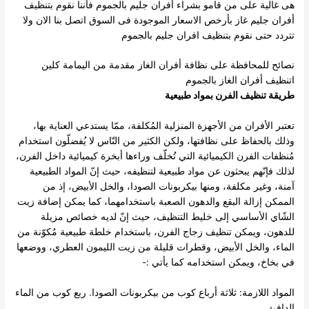
هى غالية على من قامو بشراء أفران جليم بالجموم فأننا نقوم بتنظيف
أفران جليم غاز بأرخص الاسعار الموجودة فى السوق اتصل بنا الان ولا
تتردد حتى نقوم بتنظيف افران جليم بالجموم
نصائح للمحافظة على نظافة أفران الغاز مقدمة من اليمامة كلين
اتنظيف أفران الغاز بالجموم
طريقة تنظيف الفرن بمواد طبيعية
تعتبر الأفران من الأجهزة المنزلية المُكلفة، ممّا يستدعي العناية بها،
وذلك بالحفاظ على نظافتها، ولكن الكثير من النّاس لا يُفضلّون استخدام
مُنظفات الفرن الكيميائية التي تُخلّف وراءها أبخرة كيميائية داخل الفرن،
لذلك فإنّهم يبحثون عن مواد طبيعية لتنظيفه، حيث إنّ المواد الطبيعية
آمنة، وغير مكلفة، ومنها بيكربونات الصودا، والخل الأبيض، إذ من
الممكن إزالة البقع والدهون الصعبة باستخدامهما، كما يمكن إضافة زيت
الشّاي الأساسي إلى خليط التنظيف، حيث إنّ لديه خصائص مزيلة
للدهون، ويمكن تنظيف زجاج الفرن، باستخدام خلطة طبيعية مُكوّنة من
الماء، والخل الأبيض، وقطرات قليلة من زيت الليمون العطري، ووضعها
في بخاخ، ويمكن استخدامه كما يأتي :-
المواد اللازمة: ثلاثة أرباع كوب من بيكربونات الصودا. ربع كوب من الماء
الدافئ