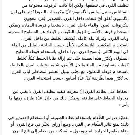
تنظيف الفرن في تنظيفها، ولكن إذا كانت الرفوف مصنوعة من
الستانلس ستيل، وليس الألمنيوم؛ لأنّ بيكربونات الصودا تُؤثر على لون
الألمنيوم. تُغلق أيّ فتحات داخل الفرن بالقصدير. يُفرد معجون
بيكربونات الصودا والماء داخل الفرن، باستخدام فرشاة الدهان، ويمكن
استخدام فرشاة الأسنان للزوايا الضّيقة، والابتعاد عن السطوح المعدنية،
وباب الفرن، ويُترك ليلة كاملة. يُكشط الخليط من داخل الفرن،
باستخدام المكشط البلاستيكي، ويُبلّل حسب الحاجة بالقليل من الماء،
في اليوم التّالي. يُمسح الفرن من الداخل، باستخدام فوطة المطبخ
المبلولة، وتُكرّر هذه العملية حتّى تتم إزالة بقايا الخليط كليّاً. تُخلط
كميات متساوية من الماء والخل الأبيض، ثمّ يُمسح باب الفرن بالخليط،
باستخدام فوطة المطبخ، مع تجنّب تبليل الحشو المطاطي لباب الفرن
به. تُكرّر هذه الطّريقة كلّ عدّة أسابيع، حسب استخدام الفرن.
الحفاظ على نظافة الفرن إنّ معرفة كيفية تنظيف الفرن لا تغني عن
محاولة الحفاظ على نظافته، ويمكن ذلك من خلال عدّة طرق، ومنها ما
يأتي :
تغطيّة صواني الطّعام باستخدام غطاء الصينية، أو استخدام القصدير في
ذلك؛ لمنع تناثر الطّعام في الفرن. وضع أوراق الخَبْز في قاع الفرن، أو
وعاء مقاوم للحرارة؛ لمنع وصول ما يُسكب من طعام إلى قاع الفرن.