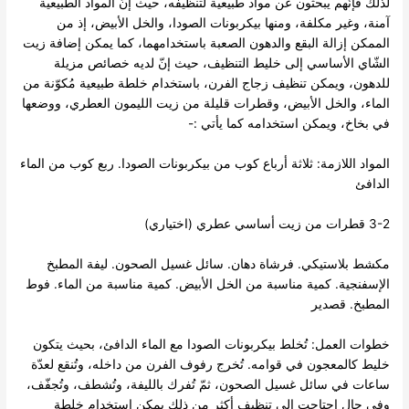
لذلك فإنّهم يبحثون عن مواد طبيعية لتنظيفه، حيث إنّ المواد الطبيعية
آمنة، وغير مكلفة، ومنها بيكربونات الصودا، والخل الأبيض، إذ من
الممكن إزالة البقع والدهون الصعبة باستخدامهما، كما يمكن إضافة زيت
الشّاي الأساسي إلى خليط التنظيف، حيث إنّ لديه خصائص مزيلة
للدهون، ويمكن تنظيف زجاج الفرن، باستخدام خلطة طبيعية مُكوّنة من
الماء، والخل الأبيض، وقطرات قليلة من زيت الليمون العطري، ووضعها
في بخاخ، ويمكن استخدامه كما يأتي :-
المواد اللازمة: ثلاثة أرباع كوب من بيكربونات الصودا. ربع كوب من الماء
الدافئ
3-2 قطرات من زيت أساسي عطري (اختياري)
مكشط بلاستيكي. فرشاة دهان. سائل غسيل الصحون. ليفة المطبخ
الإسفنجية. كمية مناسبة من الخل الأبيض. كمية مناسبة من الماء. فوط
المطبخ. قصدير
خطوات العمل: تُخلط بيكربونات الصودا مع الماء الدافئ، بحيث يتكون
خليط كالمعجون في قوامه. تُخرج رفوف الفرن من داخله، وتُنقع لعدّة
ساعات في سائل غسيل الصحون، ثمّ تُفرك بالليفة، وتُشطف، وتُجفّف،
وفي حال احتاجت إلى تنظيف أكثر من ذلك يمكن استخدام خلطة