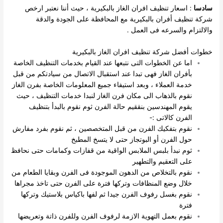
سادسا
: اسعار تنظيف افران الغاز بالبكيرية ، حيث أننا نعتبر ارخص
شركة تنظيف أفران بالبكيرية مع المحافظة على الجودة والدقة
والالتزام والسرعه فى العمل .
خطوات أفضل شركة تنظيف افران الغاز بالبكيرية
اما عن الخطوات التى نتبعها عند القيام بخدمات التنظيف الخاصة
بأفران الغاز فهى تبدا عند استقبال الاتصال من سيادتكم من قبل
خدمة العملاء ، وبعد استيفاء جميع المعلومات الخاصة بفرن الغاز
نقوم بالذهاب الى مكان فرن الغاز لنبدا خدمات التنظيف ، حيث
يقوم المهندسين بنققيم حالة الفرن ثوم نقوم بالبدأ بتنظيف
الفرن كالاتى :-
نقوم بتفكيك الفرن من قبل المتخصصين ، ثم نقوم بفرد مفارش
حول الفرن أو البوتجاز حتى لا يتسخ المطبخ
ثوم نبدأ بلبس الملابس الواقية من قفازات وكمامات حتى نحافظ
على التعقيم والتطهير
نقوم بالتخلاص من الدهون الموجودة فى الفرن وبقايا الطعام من
خلال وضع المنظافات وتركها فترة على الفرن حتى تاخذ مجراها
نقوم بغسل رفوف الفرن جيدا ثم لفها باكياس بلاستيك وتركها
فترة
نقوم بعمل التهوية الازمة لرفوف الفرن وللفرن ذاتة وتعريضها