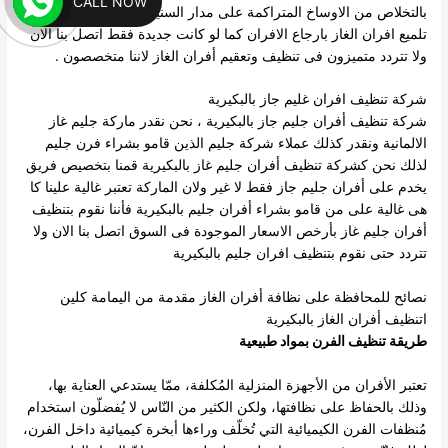
CALL NOW
بالتخلاص من الاوساخ المتراكمة على مدار السنين ، كما تقوم شركة
تلميع افران الغاز بارجاع الافران كما لو كانت جديدة فقط اتصل بنا الان
ولا تتردد متميزون فى تنظيف وتعقيم أفران الغاز لاننا متخصصون .
شركة تنظيف افران غليم جاز بالبكيرية
شركة تنظيف أفران جليم جاز بالبكيرية ، نحن نقدر ماركة جليم غاز
الالمانية ونقدر كذلك عملاء شركة جليم الذين قامو بشراء فرن جليم
لذلك نحن كشركة تنظيف أفران جليم غاز بالبكيرية قمنا بتخصيص فريق
يخدم على أفران جليم جاز فقط لا غير ولان الماركة تعتبر غالية علينا كا
هى غالية على من قامو بشراء أفران جليم بالبكيرية فأننا نقوم بتنظيف
أفران جليم غاز بأرخص الاسعار الموجودة فى السوق اتصل بنا الان ولا
تتردد حتى نقوم بتنظيف افران جليم بالبكيرية
نصائح للمحافظة على نظافة أفران الغاز مقدمة من اليمامة كلين
اتنظيف أفران الغاز بالبكيرية
طريقة تنظيف الفرن بمواد طبيعية
تعتبر الأفران من الأجهزة المنزلية المُكلفة، ممّا يستدعي العناية بها،
وذلك بالحفاظ على نظافتها، ولكن الكثير من النّاس لا يُفضلّون استخدام
مُنظفات الفرن الكيميائية التي تُخلّف وراءها أبخرة كيميائية داخل الفرن،