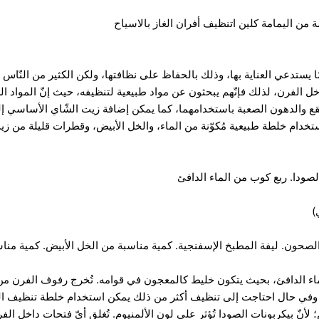
من اليمامة كلين اتنظيف أفران الغاز بالاسياح
مّا يستدعي العناية بها، وذلك بالحفاظ على نظافتها، ولكن الكثير من النّاس
داخل الفرن، لذلك فإنّهم يبحثون عن مواد طبيعية لتنظيفه، حيث إنّ المواد ال
لبقع والدهون الصعبة باستخدامهما، كما يمكن إضافة زيت الشّاي الأساسي
تخدام خلطة طبيعية مُكوّنة من الماء، والخل الأبيض، وقطرات قليلة من ز
الصودا. ربع كوب من الماء الدافئ
حون. ليفة المطبخ الإسفنجية. كمية مناسبة من الخل الأبيض. كمية مناس
ماء الدافئ، بحيث يتكون خليط كالمعجون في قوامه. تُخرج رفوف الفرن من
ف، وفي حال احتاجت إلى تنظيف أكثر من ذلك يمكن استخدام خلطة تنظيف ال
نّ بيكربونات الصودا تُؤثر على لون الألمنيوم. تُغلق أيّ فتحات داخل الف