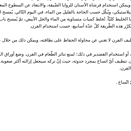
يمكن استخدام فرشاة الأسنان للزوايا الضّيقة، والابتعاد عن السطوح المعدن
استيكي، ويُبلّل حسب الحاجة بالقليل من الماء، في اليوم التّالي. يُمسح
بقايا الخليط كليّاً. تُخلط كميات متساوية من الماء والخل الأبيض، ثمّ يُمسح
كرّر هذه الطّريقة كلّ عدّة أسابيع، حسب استخدام الفرن.
يف الفرن لا تغني عن محاولة الحفاظ على نظافته، ويمكن ذلك من خلال عدّ
أو استخدام القصدير في ذلك؛ لمنع تناثر الطّعام في الفرن. وضع أوراق الخَ
تنظيف أيّ اتساخ بمجرد حدوثه، حيث إنّ تركه سيجعل إزالته أكثر صعوبة. 
لفرن.
اتّساخ .