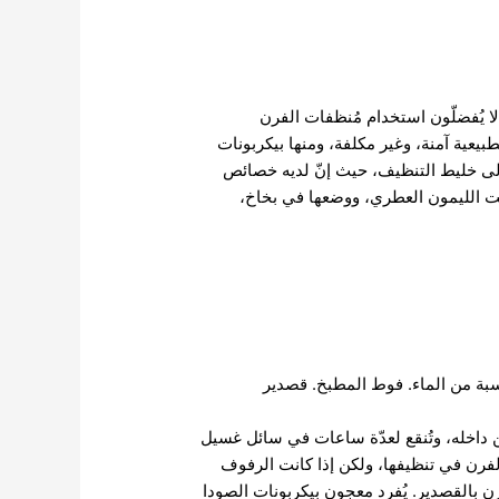
 لا يُفضلّون استخدام مُنظفات الفرن
طبيعية آمنة، وغير مكلفة، ومنها بيكربونات
 إلى خليط التنظيف، حيث إنّ لديه خصائص
يت الليمون العطري، ووضعها في بخاخ،
بة من الماء. فوط المطبخ. قصدير
 داخله، وتُنقع لعدّة ساعات في سائل غسيل
فرن في تنظيفها، ولكن إذا كانت الرفوف
رن بالقصدير. يُفرد معجون بيكربونات الصودا