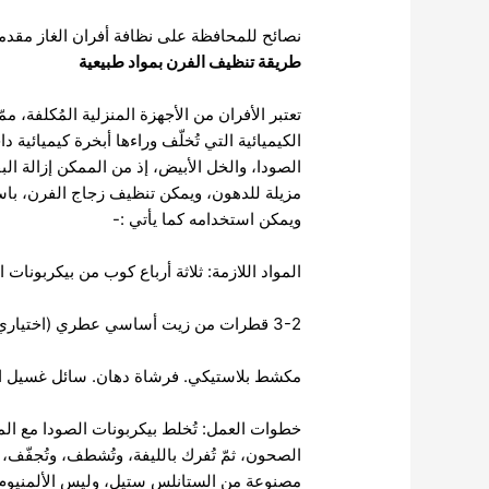
نصائح للمحافظة على نظافة أفران الغاز مقدمة 
طريقة تنظيف الفرن بمواد طبيعية
تعتبر الأفران من الأجهزة المنزلية المُكلفة، م
الكيميائية التي تُخلّف وراءها أبخرة كيميائية 
الصودا، والخل الأبيض، إذ من الممكن إزالة ا
مزيلة للدهون، ويمكن تنظيف زجاج الفرن، باس
ويمكن استخدامه كما يأتي :-
المواد اللازمة: ثلاثة أرباع كوب من بيكربونات 
3-2 قطرات من زيت أساسي عطري (اختياري)
مكشط بلاستيكي. فرشاة دهان. سائل غسيل الص
خطوات العمل: تُخلط بيكربونات الصودا مع ال
الصحون، ثمّ تُفرك بالليفة، وتُشطف، وتُجفّ
مصنوعة من الستانلس ستيل، وليس الألمنيوم؛ لأ