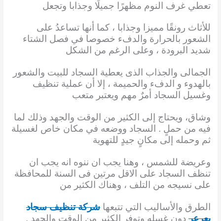
تعطي غرف النوم مظهرًا جميلًا وجذابا وتجعل
للأثاث رونقًا مميزا
وجذابا ، كما أنها تساعدُ على
الشعور بالحرارة والدفء خصوصا في فصل الشتاء
شديد البرودة ، وعلى
الرغم من الشكل
الجمالى والجذاب الذى يعطية السجاد للبيت والشعور
بالهدوء و الدفء والحميمة ، إلا أن
عملية تنظيف
وغسيل السجاد أمرٌ مهم ويعتبر متعب
وشاق، ويحتاج إلى الكثير من الوقت والجهد وذلك
لما
فيه من حملٍ . السجاد ووضعه في مكان خاص لغسيلة
ثم وحمله إلى مكانٍ جيدٍ للتهوية
وعريضة
للشمس ، وهنا يجب ان ننوه انه يجب ان
تنظف السجاد على الاقل مرتين فى السنة للمحافظة
على
نسيجه من التلف ، وهناك الكثير من
الطرق والأساليب التي تتبعها
شركة تنظيف سجاد
بعرعر
دون
غسله وتوفر الكثير من الوقت والجهد .