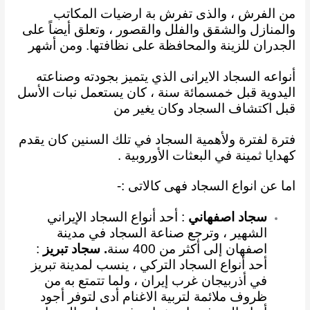
من الفرش ، والذى تفرش بة ارضيات المكاتب
والمنازل والشقق
والفلل والقصور ، وتعلق أيضاً على
الجدران للزينة والمحافظة على نظافتها. ومن أشهر
أنواعه السجاد
الايرانى الذي
يتميز بجودته وصناعته
اليدوية قبل خمسمائة سنة ، كان يستعمل نبات الأسل
قبل اكتشاف
السجاد وكان يغير من
فترة لفترة ولأهمية السجاد في تلك السنين كان يقدم
كهدايا ثمينة في البعثات
الأوروبية .
اما عن انواع السجاد فهى كالاتى :-
سجاد اصفهاني
: أحد أنواع السجاد الإيراني
الشهير ، وترجع صناعة السجاد في مدينة
اصفهان إلى أكثر من 400 سنة
. سجاد تبريز
:
أحد أنواع السجاد التركي ، ينسب لمدينة تبريز
في أذربيجان غرب إيران ، ولما تتمتع به من
ظروف ملائمة لتربية الاغنام أدى لتوفر أجود