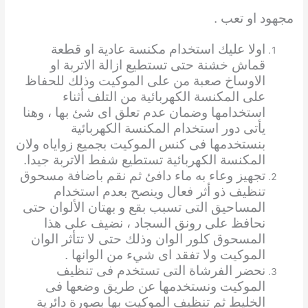
مجهود
او تعب .
اولا عليك استخدام مكنسة عادية او قطعة
قماش خشنة حتى تستطيع ازالة الاتربة او
الاوساخ صعبة من على الموكيت وذلك للحفاظ
على المكنسة الكهربائية من التلف أثناء
استخدامها وضمان عدم تعلق اى شئ بها ، وهنا
يأتى دور استخدام المكنسة الكهربائية
بنستخدمها فى كنس الموكيت بجميع زواياه ولان
المكنسة الكهربائية تستطيع شفط الاتربة جيدا.
تجهيز وعاء به ماء دافئ ثم نقم باضافة مسحوق
تنظيف ذو أثر فعال وينصح بعدم استخدام
المساحيق التى تسبب بقع و بهتان الألوان حتى
نحافظ على رونق السجاد ، نضيف على هذا
المسحوق كلور الوان وذلك حتى لا تتأثر الوان
الموكيت ولا تفقد اى شيء من الوانها .
نحضر الفرشاة التى تستخدم فى تنظيف
الموكيت ونستخدمها عن طريق وضعها فى
الخليط ثم تنظيف الموكيت بها بصورة دائرية