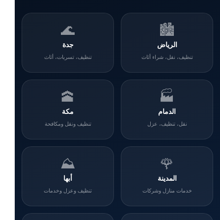
🌊
🏙️
الرياض
جدة
تنظيف، نقل، شراء أثاث
تنظيف، تسربات، أثاث
🕋
🏭
الدمام
مكة
نقل، تنظيف، عزل
تنظيف ونقل ومكافحة
⛰️
🌹
المدينة
أبها
خدمات منازل وشركات
تنظيف وعزل وخدمات