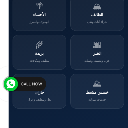
🌴
🏔️
الطائف
الأحساء
شراء أثاث ونقل
الهفوف والمبرز
🌾
🌆
الخبر
بريدة
عزل وتنظيف وصيانة
تنظيف ومكافحة
🌊
🌄
CALL NOW
خميس مشيط
جازان
خدمات منزلية
نقل وتنظيف وعزل