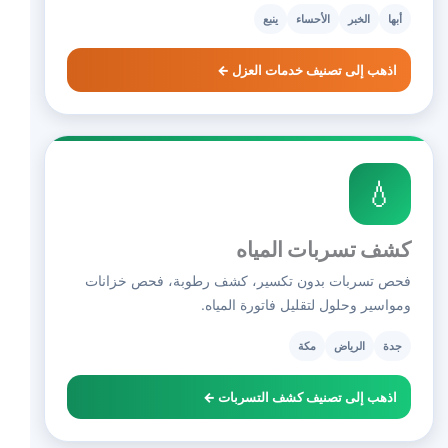
أبها
الخبر
الأحساء
ينبع
اذهب إلى تصنيف خدمات العزل ←
💧
كشف تسربات المياه
فحص تسربات بدون تكسير، كشف رطوبة، فحص خزانات
ومواسير وحلول لتقليل فاتورة المياه.
جدة
الرياض
مكة
اذهب إلى تصنيف كشف التسربات ←