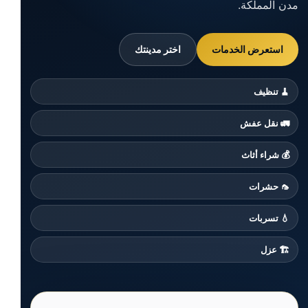
مدن المملكة.
استعرض الخدمات
اختر مدينتك
🧹 تنظيف
🚛 نقل عفش
💰 شراء أثاث
🦟 حشرات
💧 تسربات
🏗️ عزل