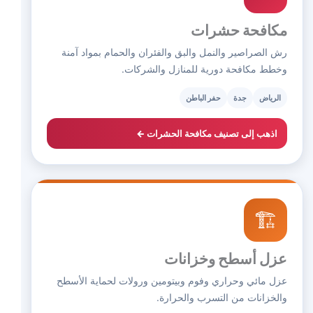
مكافحة حشرات
رش الصراصير والنمل والبق والفئران والحمام بمواد آمنة
وخطط مكافحة دورية للمنازل والشركات.
الرياض
جدة
حفر الباطن
اذهب إلى تصنيف مكافحة الحشرات ←
🏗️
عزل أسطح وخزانات
عزل مائي وحراري وفوم وبيتومين ورولات لحماية الأسطح
والخزانات من التسرب والحرارة.