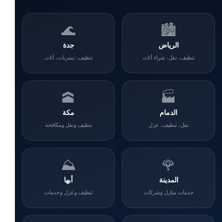
🌊
🏙️
الرياض
جدة
تنظيف، نقل، شراء أثاث
تنظيف، تسربات، أثاث
🕋
🏭
الدمام
مكة
نقل، تنظيف، عزل
تنظيف ونقل ومكافحة
⛰️
🌹
المدينة
أبها
خدمات منازل وشركات
تنظيف وعزل وخدمات