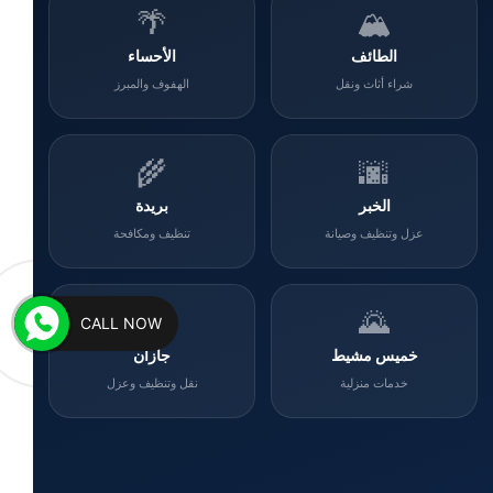
🌴
🏔️
الطائف
الأحساء
شراء أثاث ونقل
الهفوف والمبرز
🌾
🌆
الخبر
بريدة
عزل وتنظيف وصيانة
تنظيف ومكافحة
🌊
🌄
CALL NOW
خميس مشيط
جازان
خدمات منزلية
نقل وتنظيف وعزل