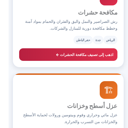
مكافحة حشرات
رش الصراصير والنمل والبق والفئران والحمام بمواد آمنة
وخطط مكافحة دورية للمنازل والشركات.
الرياض
جدة
حفر الباطن
اذهب إلى تصنيف مكافحة الحشرات ←
🏗️
عزل أسطح وخزانات
عزل مائي وحراري وفوم وبيتومين ورولات لحماية الأسطح
والخزانات من التسرب والحرارة.