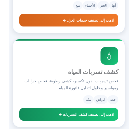
أبها
الخبر
الأحساء
ينبع
اذهب إلى تصنيف خدمات العزل ←
💧
كشف تسربات المياه
فحص تسربات بدون تكسير، كشف رطوبة، فحص خزانات
ومواسير وحلول لتقليل فاتورة المياه.
جدة
الرياض
مكة
اذهب إلى تصنيف كشف التسربات ←