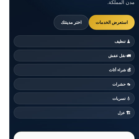
مدن المملكة.
استعرض الخدمات
اختر مدينتك
🧹 تنظيف
🚛 نقل عفش
💰 شراء أثاث
🦟 حشرات
💧 تسربات
🏗️ عزل