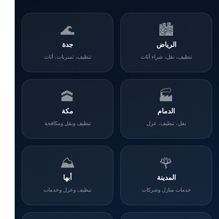
🌊
🏙️
الرياض
جدة
تنظيف، نقل، شراء أثاث
تنظيف، تسربات، أثاث
🕋
🏭
الدمام
مكة
نقل، تنظيف، عزل
تنظيف ونقل ومكافحة
⛰️
🌹
المدينة
أبها
خدمات منازل وشركات
تنظيف وعزل وخدمات