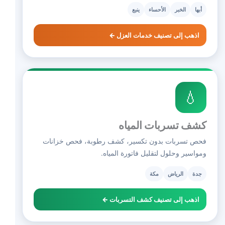
أبها
الخبر
الأحساء
ينبع
اذهب إلى تصنيف خدمات العزل ←
💧
كشف تسربات المياه
فحص تسربات بدون تكسير، كشف رطوبة، فحص خزانات
ومواسير وحلول لتقليل فاتورة المياه.
جدة
الرياض
مكة
اذهب إلى تصنيف كشف التسربات ←