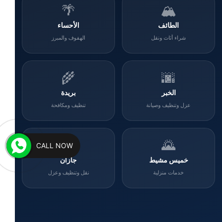
🌴
🏔️
الطائف
الأحساء
شراء أثاث ونقل
الهفوف والمبرز
🌾
🌆
الخبر
بريدة
عزل وتنظيف وصيانة
تنظيف ومكافحة
🌊
🌄
CALL NOW
خميس مشيط
جازان
خدمات منزلية
نقل وتنظيف وعزل