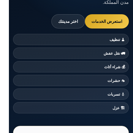
مدن المملكة.
استعرض الخدمات
اختر مدينتك
🧹 تنظيف
🚛 نقل عفش
💰 شراء أثاث
🦟 حشرات
💧 تسربات
🏗️ عزل