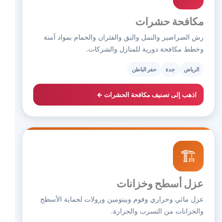
مكافحة حشرات
رش الصراصير والنمل والبق والفئران والحمام بمواد آمنة
وخطط مكافحة دورية للمنازل والشركات.
الرياض
جدة
حفر الباطن
اذهب إلى تصنيف مكافحة الحشرات ←
🏗️
عزل أسطح وخزانات
عزل مائي وحراري وفوم وبيتومين ورولات لحماية الأسطح
والخزانات من التسرب والحرارة.