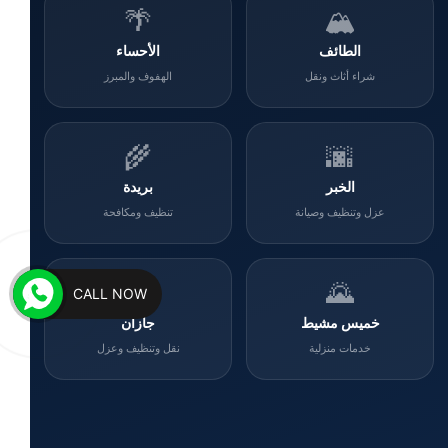
🌴
🏔️
الطائف
الأحساء
شراء أثاث ونقل
الهفوف والمبرز
🌾
🌆
الخبر
بريدة
عزل وتنظيف وصيانة
تنظيف ومكافحة
🌊
🌄
CALL NOW
خميس مشيط
جازان
خدمات منزلية
نقل وتنظيف وعزل