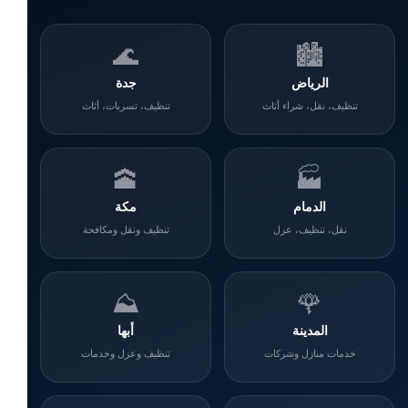
🌊
🏙️
الرياض
جدة
تنظيف، نقل، شراء أثاث
تنظيف، تسربات، أثاث
🕋
🏭
الدمام
مكة
نقل، تنظيف، عزل
تنظيف ونقل ومكافحة
⛰️
🌹
المدينة
أبها
خدمات منازل وشركات
تنظيف وعزل وخدمات