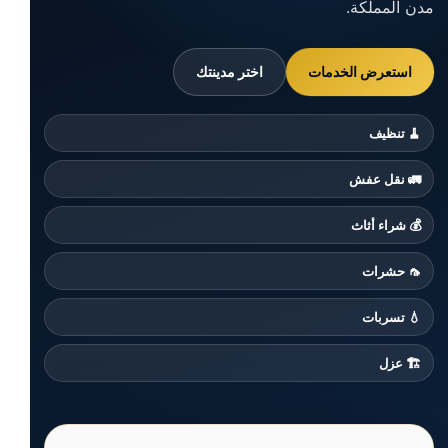
مدن المملكة.
استعرض الخدمات
اختر مدينتك
🧹 تنظيف
🚛 نقل عفش
💰 شراء أثاث
🦟 حشرات
💧 تسربات
🏗️ عزل