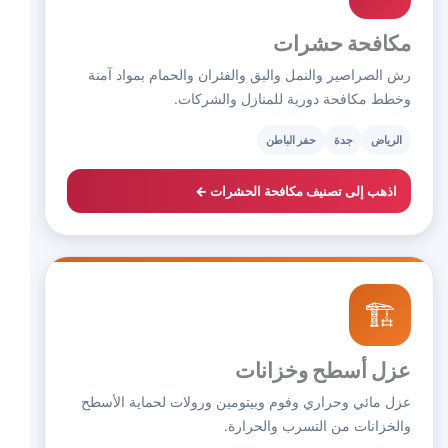
مكافحة حشرات
رش الصراصير والنمل والبق والفئران والحمام بمواد آمنة
وخطط مكافحة دورية للمنازل والشركات.
الرياض
جدة
حفر الباطن
اذهب إلى تصنيف مكافحة الحشرات ←
🏗️
عزل أسطح وخزانات
عزل مائي وحراري وفوم وبيتومين ورولات لحماية الأسطح
والخزانات من التسرب والحرارة.