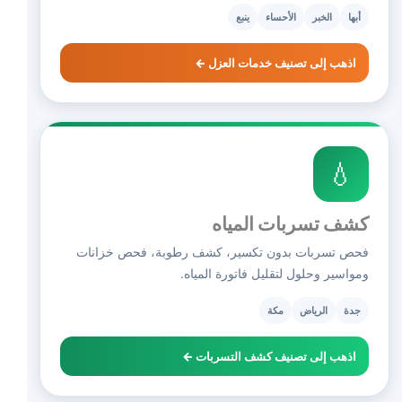
أبها
الخبر
الأحساء
ينبع
اذهب إلى تصنيف خدمات العزل ←
💧
كشف تسربات المياه
فحص تسربات بدون تكسير، كشف رطوبة، فحص خزانات
ومواسير وحلول لتقليل فاتورة المياه.
جدة
الرياض
مكة
اذهب إلى تصنيف كشف التسربات ←