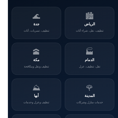
🌊
🏙️
الرياض
جدة
تنظيف، نقل، شراء أثاث
تنظيف، تسربات، أثاث
🕋
🏭
الدمام
مكة
نقل، تنظيف، عزل
تنظيف ونقل ومكافحة
⛰️
🌹
المدينة
أبها
خدمات منازل وشركات
تنظيف وعزل وخدمات