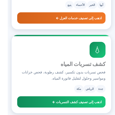
أبها
الخبر
الأحساء
ينبع
اذهب إلى تصنيف خدمات العزل ←
💧
كشف تسربات المياه
فحص تسربات بدون تكسير، كشف رطوبة، فحص خزانات
ومواسير وحلول لتقليل فاتورة المياه.
جدة
الرياض
مكة
اذهب إلى تصنيف كشف التسربات ←