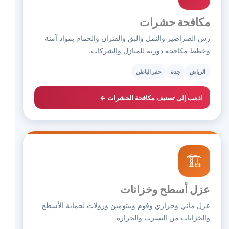
مكافحة حشرات
رش الصراصير والنمل والبق والفئران والحمام بمواد آمنة
وخطط مكافحة دورية للمنازل والشركات.
الرياض
جدة
حفر الباطن
اذهب إلى تصنيف مكافحة الحشرات ←
🏗️
عزل أسطح وخزانات
عزل مائي وحراري وفوم وبيتومين ورولات لحماية الأسطح
والخزانات من التسرب والحرارة.