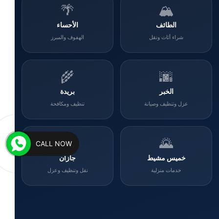
🌴
🏔️
الطائف
الأحساء
شراء أثاث ونقل
الهفوف والمبرز
🌾
🌆
الخبر
بريدة
عزل وتنظيف وصيانة
تنظيف ومكافحة
🌊
🌄
CALL NOW
خميس مشيط
جازان
خدمات منزلية
نقل وتنظيف وعزل