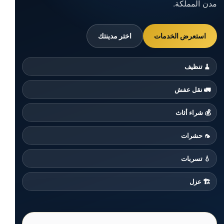
مدن المملكة.
استعرض الخدمات
اختر مدينتك
🧹 تنظيف
🚛 نقل عفش
💰 شراء أثاث
🦟 حشرات
💧 تسربات
🏗️ عزل