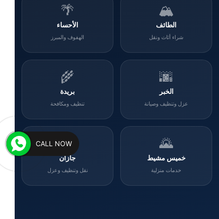
🌴
🏔️
الطائف
الأحساء
شراء أثاث ونقل
الهفوف والمبرز
🌾
🌆
الخبر
بريدة
عزل وتنظيف وصيانة
تنظيف ومكافحة
🌊
🌄
CALL NOW
خميس مشيط
جازان
خدمات منزلية
نقل وتنظيف وعزل