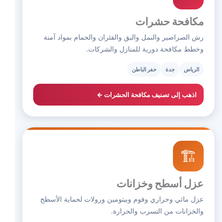
مكافحة حشرات
رش الصراصير والنمل والبق والفئران والحمام بمواد آمنة
وخطط مكافحة دورية للمنازل والشركات.
الرياض
جدة
حفر الباطن
اذهب إلى تصنيف مكافحة الحشرات ←
🏗️
عزل أسطح وخزانات
عزل مائي وحراري وفوم وبيتومين ورولات لحماية الأسطح
والخزانات من التسرب والحرارة.