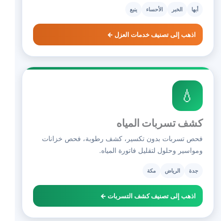
أبها
الخبر
الأحساء
ينبع
اذهب إلى تصنيف خدمات العزل ←
💧
كشف تسربات المياه
فحص تسربات بدون تكسير، كشف رطوبة، فحص خزانات
ومواسير وحلول لتقليل فاتورة المياه.
جدة
الرياض
مكة
اذهب إلى تصنيف كشف التسربات ←