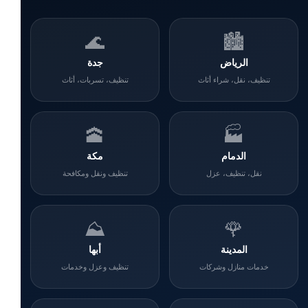
🌊
🏙️
الرياض
جدة
تنظيف، نقل، شراء أثاث
تنظيف، تسربات، أثاث
🕋
🏭
الدمام
مكة
نقل، تنظيف، عزل
تنظيف ونقل ومكافحة
⛰️
🌹
المدينة
أبها
خدمات منازل وشركات
تنظيف وعزل وخدمات