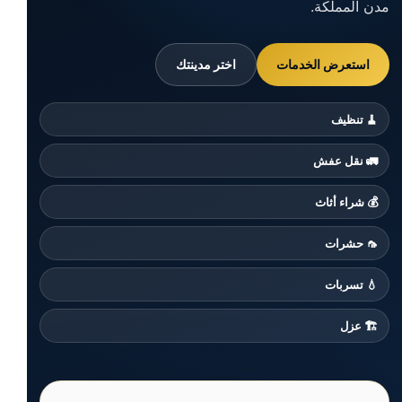
مدن المملكة.
استعرض الخدمات
اختر مدينتك
🧹 تنظيف
🚛 نقل عفش
💰 شراء أثاث
🦟 حشرات
💧 تسربات
🏗️ عزل