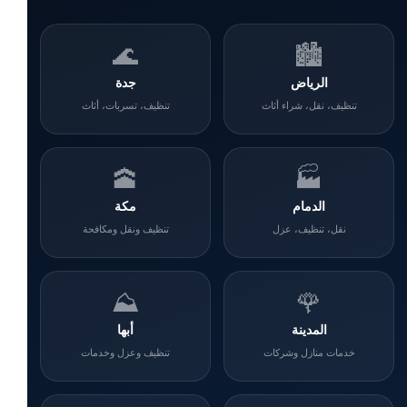
🌊
🏙️
الرياض
جدة
تنظيف، نقل، شراء أثاث
تنظيف، تسربات، أثاث
🕋
🏭
الدمام
مكة
نقل، تنظيف، عزل
تنظيف ونقل ومكافحة
⛰️
🌹
المدينة
أبها
خدمات منازل وشركات
تنظيف وعزل وخدمات