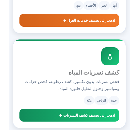
أبها
الخبر
الأحساء
ينبع
اذهب إلى تصنيف خدمات العزل ←
💧
كشف تسربات المياه
فحص تسربات بدون تكسير، كشف رطوبة، فحص خزانات
ومواسير وحلول لتقليل فاتورة المياه.
جدة
الرياض
مكة
اذهب إلى تصنيف كشف التسربات ←