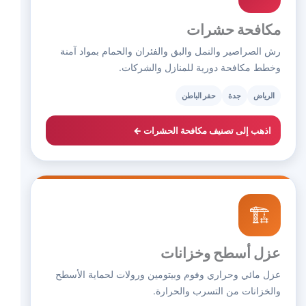
مكافحة حشرات
رش الصراصير والنمل والبق والفئران والحمام بمواد آمنة
وخطط مكافحة دورية للمنازل والشركات.
الرياض
جدة
حفر الباطن
اذهب إلى تصنيف مكافحة الحشرات ←
🏗️
عزل أسطح وخزانات
عزل مائي وحراري وفوم وبيتومين ورولات لحماية الأسطح
والخزانات من التسرب والحرارة.