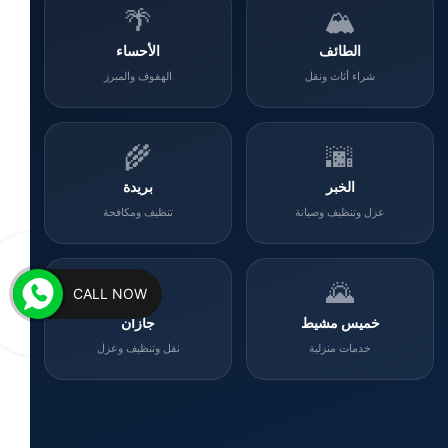
🌴
🏔️
الطائف
الأحساء
شراء أثاث ونقل
الهفوف والمبرز
🌾
🌆
الخبر
بريدة
عزل وتنظيف وصيانة
تنظيف ومكافحة
🌊
🌄
CALL NOW
خميس مشيط
جازان
خدمات منزلية
نقل وتنظيف وعزل