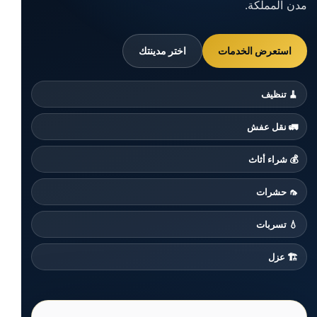
مدن المملكة.
استعرض الخدمات
اختر مدينتك
🧹 تنظيف
🚛 نقل عفش
💰 شراء أثاث
🦟 حشرات
💧 تسربات
🏗️ عزل