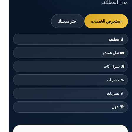
مدن المملكة.
استعرض الخدمات
اختر مدينتك
🧹 تنظيف
🚛 نقل عفش
💰 شراء أثاث
🦟 حشرات
💧 تسربات
🏗️ عزل