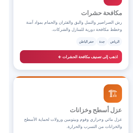
مكافحة حشرات
رش الصراصير والنمل والبق والفئران والحمام بمواد آمنة
وخطط مكافحة دورية للمنازل والشركات.
الرياض
جدة
حفر الباطن
اذهب إلى تصنيف مكافحة الحشرات ←
🏗️
عزل أسطح وخزانات
عزل مائي وحراري وفوم وبيتومين ورولات لحماية الأسطح
والخزانات من التسرب والحرارة.