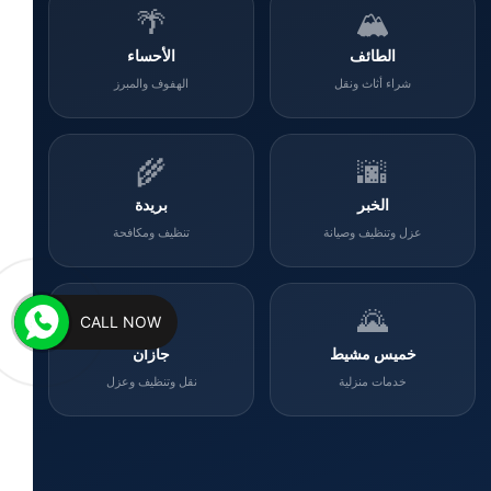
🌴
🏔️
الطائف
الأحساء
شراء أثاث ونقل
الهفوف والمبرز
🌾
🌆
الخبر
بريدة
عزل وتنظيف وصيانة
تنظيف ومكافحة
🌊
🌄
CALL NOW
خميس مشيط
جازان
خدمات منزلية
نقل وتنظيف وعزل