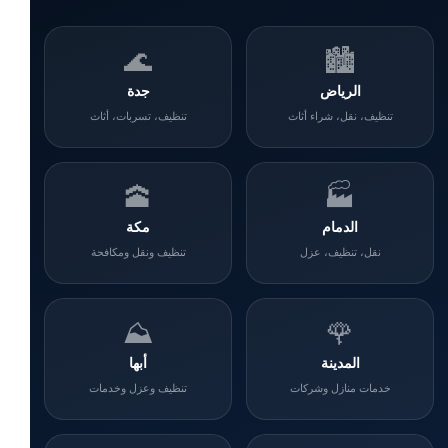
🌊
🏙️
الرياض
جدة
تنظيف، نقل، شراء أثاث
تنظيف، تسربات، أثاث
🕋
🏭
الدمام
مكة
نقل، تنظيف، عزل
تنظيف ونقل ومكافحة
⛰️
🌹
المدينة
أبها
خدمات منازل وشركات
تنظيف وعزل وخدمات