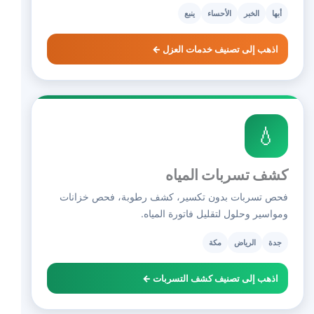
أبها
الخبر
الأحساء
ينبع
اذهب إلى تصنيف خدمات العزل ←
💧
كشف تسربات المياه
فحص تسربات بدون تكسير، كشف رطوبة، فحص خزانات
ومواسير وحلول لتقليل فاتورة المياه.
جدة
الرياض
مكة
اذهب إلى تصنيف كشف التسربات ←