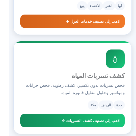
أبها
الخبر
الأحساء
ينبع
اذهب إلى تصنيف خدمات العزل ←
💧
كشف تسربات المياه
فحص تسربات بدون تكسير، كشف رطوبة، فحص خزانات
ومواسير وحلول لتقليل فاتورة المياه.
جدة
الرياض
مكة
اذهب إلى تصنيف كشف التسربات ←