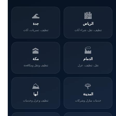
🌊
🏙️
الرياض
جدة
تنظيف، نقل، شراء أثاث
تنظيف، تسربات، أثاث
🕋
🏭
الدمام
مكة
نقل، تنظيف، عزل
تنظيف ونقل ومكافحة
⛰️
🌹
المدينة
أبها
خدمات منازل وشركات
تنظيف وعزل وخدمات