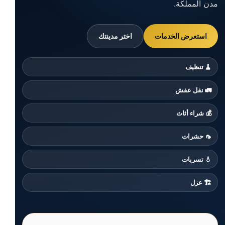
مدن المملكة.
استعرض الخدمات
اختر مدينتك
🧹 تنظيف
🚛 نقل عفش
💰 شراء أثاث
🦟 حشرات
💧 تسربات
🏗️ عزل