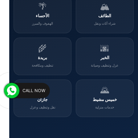
🌴
🏔️
الطائف
الأحساء
شراء أثاث ونقل
الهفوف والمبرز
🌾
🌆
الخبر
بريدة
عزل وتنظيف وصيانة
تنظيف ومكافحة
🌊
🌄
CALL NOW
خميس مشيط
جازان
خدمات منزلية
نقل وتنظيف وعزل