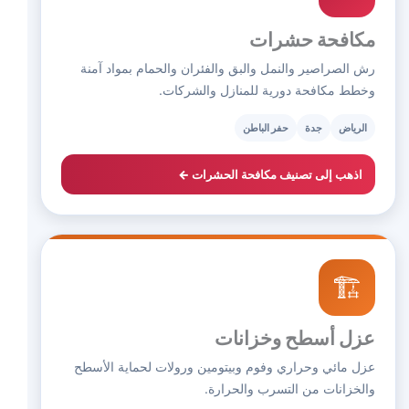
مكافحة حشرات
رش الصراصير والنمل والبق والفئران والحمام بمواد آمنة
وخطط مكافحة دورية للمنازل والشركات.
الرياض
جدة
حفر الباطن
اذهب إلى تصنيف مكافحة الحشرات ←
🏗️
عزل أسطح وخزانات
عزل مائي وحراري وفوم وبيتومين ورولات لحماية الأسطح
والخزانات من التسرب والحرارة.