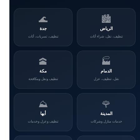
🌊
🏙️
الرياض
جدة
تنظيف، نقل، شراء أثاث
تنظيف، تسربات، أثاث
🕋
🏭
الدمام
مكة
نقل، تنظيف، عزل
تنظيف ونقل ومكافحة
⛰️
🌹
المدينة
أبها
خدمات منازل وشركات
تنظيف وعزل وخدمات