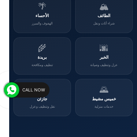
🌴
🏔️
الطائف
الأحساء
شراء أثاث ونقل
الهفوف والمبرز
🌾
🌆
الخبر
بريدة
عزل وتنظيف وصيانة
تنظيف ومكافحة
🌊
🌄
CALL NOW
خميس مشيط
جازان
خدمات منزلية
نقل وتنظيف وعزل