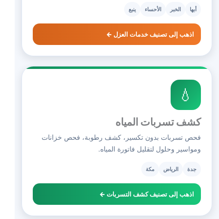
أبها
الخبر
الأحساء
ينبع
اذهب إلى تصنيف خدمات العزل ←
💧
كشف تسربات المياه
فحص تسربات بدون تكسير، كشف رطوبة، فحص خزانات
ومواسير وحلول لتقليل فاتورة المياه.
جدة
الرياض
مكة
اذهب إلى تصنيف كشف التسربات ←