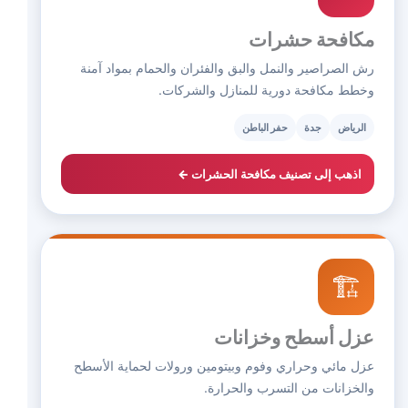
مكافحة حشرات
رش الصراصير والنمل والبق والفئران والحمام بمواد آمنة
وخطط مكافحة دورية للمنازل والشركات.
الرياض
جدة
حفر الباطن
اذهب إلى تصنيف مكافحة الحشرات ←
🏗️
عزل أسطح وخزانات
عزل مائي وحراري وفوم وبيتومين ورولات لحماية الأسطح
والخزانات من التسرب والحرارة.