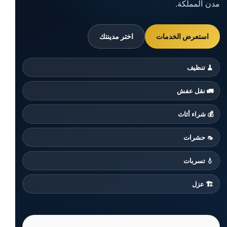
مدن المملكة.
استعرض الخدمات
اختر مدينتك
🧹 تنظيف
🚛 نقل عفش
💰 شراء أثاث
🦟 حشرات
💧 تسربات
🏗️ عزل