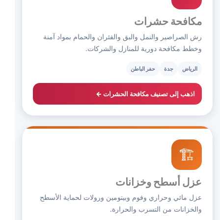
مكافحة حشرات
رش الصراصير والنمل والبق والفئران والحمام بمواد آمنة
وخطط مكافحة دورية للمنازل والشركات.
الرياض
جدة
حفر الباطن
اذهب إلى تصنيف مكافحة الحشرات ←
🏗️
عزل أسطح وخزانات
عزل مائي وحراري وفوم وبيتومين ورولات لحماية الأسطح
والخزانات من التسرب والحرارة.