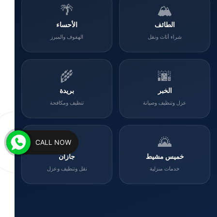
🌴
🏔️
الطائف
الأحساء
شراء أثاث ونقل
الهفوف والمبرز
🌾
🌆
الخبر
بريدة
عزل وتنظيف وصيانة
تنظيف ومكافحة
🌊
🌄
CALL NOW
خميس مشيط
جازان
خدمات منزلية
نقل وتنظيف وعزل