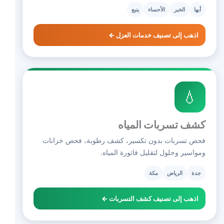
أبها
الخبر
الأحساء
ينبع
اذهب إلى تصنيف خدمات العزل ←
💧
كشف تسربات المياه
فحص تسربات بدون تكسير، كشف رطوبة، فحص خزانات
ومواسير وحلول لتقليل فاتورة المياه.
جدة
الرياض
مكة
اذهب إلى تصنيف كشف التسربات ←