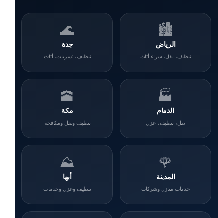
🌊
🏙️
الرياض
جدة
تنظيف، نقل، شراء أثاث
تنظيف، تسربات، أثاث
🕋
🏭
الدمام
مكة
نقل، تنظيف، عزل
تنظيف ونقل ومكافحة
⛰️
🌹
المدينة
أبها
خدمات منازل وشركات
تنظيف وعزل وخدمات