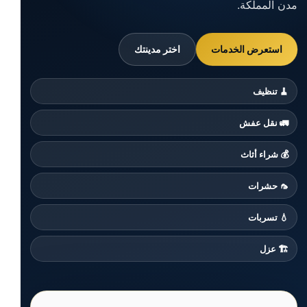
مدن المملكة.
استعرض الخدمات
اختر مدينتك
🧹 تنظيف
🚛 نقل عفش
💰 شراء أثاث
🦟 حشرات
💧 تسربات
🏗️ عزل