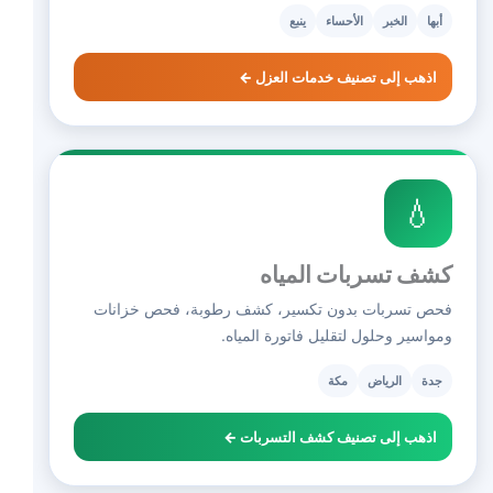
أبها
الخبر
الأحساء
ينبع
اذهب إلى تصنيف خدمات العزل ←
💧
كشف تسربات المياه
فحص تسربات بدون تكسير، كشف رطوبة، فحص خزانات
ومواسير وحلول لتقليل فاتورة المياه.
جدة
الرياض
مكة
اذهب إلى تصنيف كشف التسربات ←