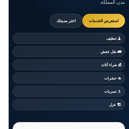
مدن المملكة.
استعرض الخدمات
اختر مدينتك
🧹 تنظيف
🚛 نقل عفش
💰 شراء أثاث
🦟 حشرات
💧 تسربات
🏗️ عزل