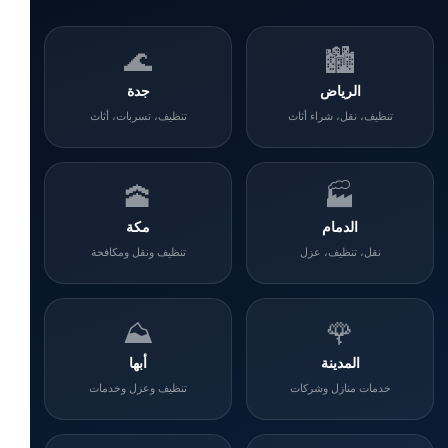
🌊
🏙️
الرياض
جدة
تنظيف، نقل، شراء أثاث
تنظيف، تسربات، أثاث
🕋
🏭
الدمام
مكة
نقل، تنظيف، عزل
تنظيف ونقل ومكافحة
⛰️
🌹
المدينة
أبها
خدمات منازل وشركات
تنظيف وعزل وخدمات