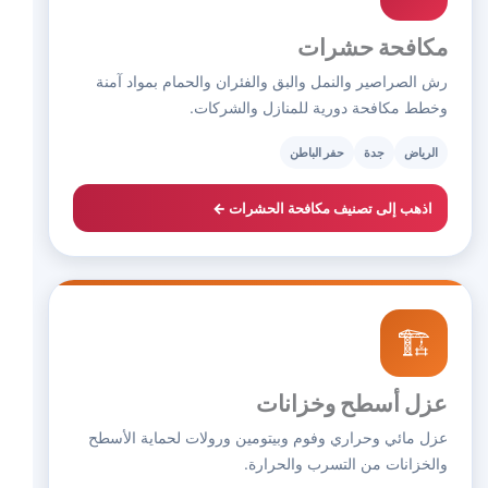
مكافحة حشرات
رش الصراصير والنمل والبق والفئران والحمام بمواد آمنة
وخطط مكافحة دورية للمنازل والشركات.
الرياض
جدة
حفر الباطن
اذهب إلى تصنيف مكافحة الحشرات ←
🏗️
عزل أسطح وخزانات
عزل مائي وحراري وفوم وبيتومين ورولات لحماية الأسطح
والخزانات من التسرب والحرارة.