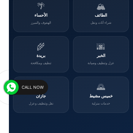
🌴
🏔️
الطائف
الأحساء
شراء أثاث ونقل
الهفوف والمبرز
🌾
🌆
الخبر
بريدة
عزل وتنظيف وصيانة
تنظيف ومكافحة
🌊
🌄
CALL NOW
خميس مشيط
جازان
خدمات منزلية
نقل وتنظيف وعزل