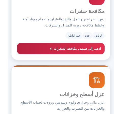
مكافحة حشرات
رش الصراصير والنمل والبق والفئران والحمام بمواد آمنة
وخطط مكافحة دورية للمنازل والشركات.
الرياض
جدة
حفر الباطن
اذهب إلى تصنيف مكافحة الحشرات ←
🏗️
عزل أسطح وخزانات
عزل مائي وحراري وفوم وبيتومين ورولات لحماية الأسطح
والخزانات من التسرب والحرارة.