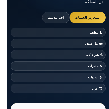
مدن المملكة.
استعرض الخدمات
اختر مدينتك
🧹 تنظيف
🚛 نقل عفش
💰 شراء أثاث
🦟 حشرات
💧 تسربات
🏗️ عزل