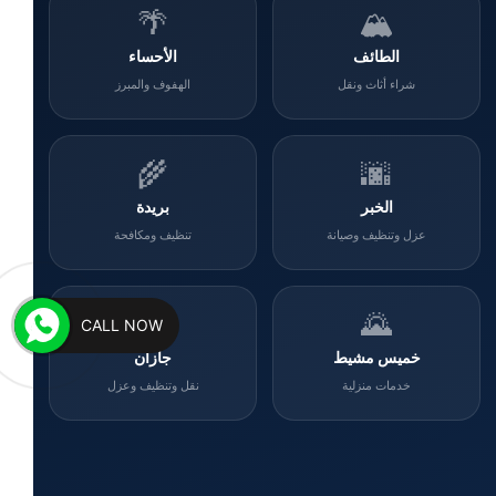
🌴
🏔️
الطائف
الأحساء
شراء أثاث ونقل
الهفوف والمبرز
🌾
🌆
الخبر
بريدة
عزل وتنظيف وصيانة
تنظيف ومكافحة
🌊
🌄
CALL NOW
خميس مشيط
جازان
خدمات منزلية
نقل وتنظيف وعزل