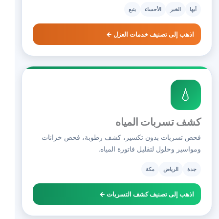
أبها
الخبر
الأحساء
ينبع
اذهب إلى تصنيف خدمات العزل ←
💧
كشف تسربات المياه
فحص تسربات بدون تكسير، كشف رطوبة، فحص خزانات
ومواسير وحلول لتقليل فاتورة المياه.
جدة
الرياض
مكة
اذهب إلى تصنيف كشف التسربات ←