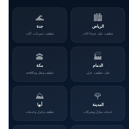
🌊
🏙️
الرياض
جدة
تنظيف، نقل، شراء أثاث
تنظيف، تسربات، أثاث
🕋
🏭
الدمام
مكة
نقل، تنظيف، عزل
تنظيف ونقل ومكافحة
⛰️
🌹
المدينة
أبها
خدمات منازل وشركات
تنظيف وعزل وخدمات