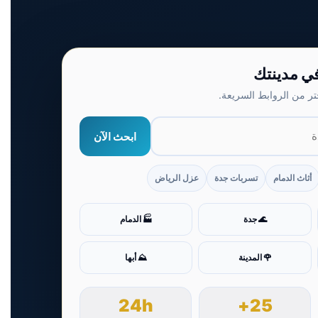
ي مدينتك
تر من الروابط السريعة.
ابحث الآن
أثاث الدمام
تسربات جدة
عزل الرياض
🌊 جدة
🏭 الدمام
🌹 المدينة
⛰️ أبها
24h
25+