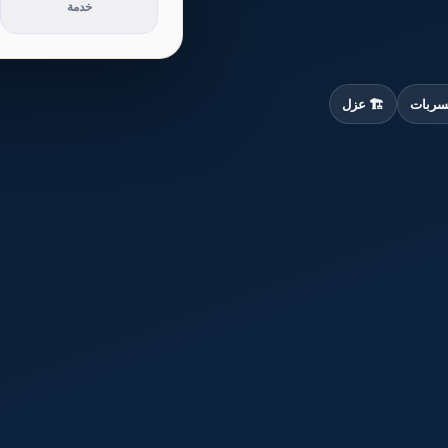
خدمة
سربات
🏗️ عزل