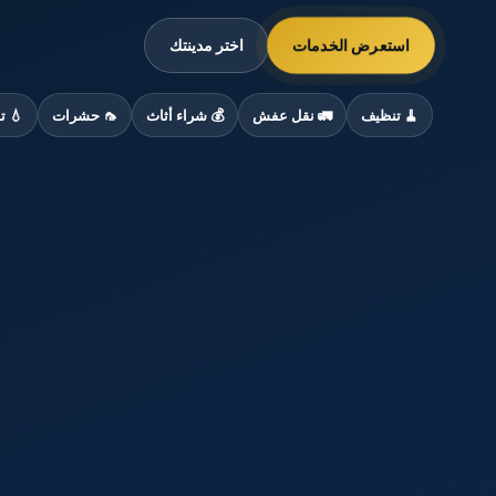
استعرض الخدمات
اختر مدينتك
🧹 تنظيف
🚛 نقل عفش
💰 شراء أثاث
🦟 حشرات
💧 ت